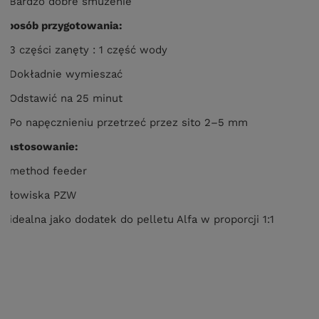
- Bardzo dobre smużenie
Sposób przygotowania:
- 3 części zanęty : 1 część wody
- Dokładnie wymieszać
- Odstawić na 25 minut
- Po napęcznieniu przetrzeć przez sito 2–5 mm
Zastosowanie:
- method feeder
- łowiska PZW
- idealna jako dodatek do pelletu Alfa w proporcji 1:1