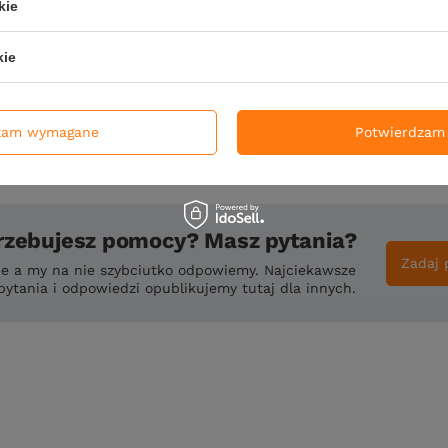
Dodaj własne zdjęc
kie
Wyślij opinię
kie
zam wymagane
Potwierdzam 
rzebujesz pomocy? Masz pytania?
Zadaj 
ie a my na nie szybciutko odpowiemy. Najciekawsze
pytania i odpowiedzi opublikujemy tutaj dla innych.