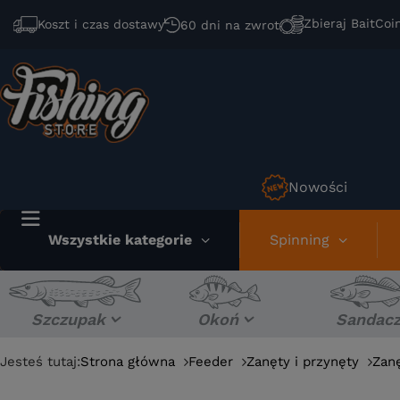
Zbieraj BaitCoi
Koszt i czas dostawy
60 dni na zwrot
Nowości
Wszystkie kategorie
Spinning
Szczupak
Okoń
Sandac
Jesteś tutaj:
Strona główna
Feeder
Zanęty i przynęty
Zan