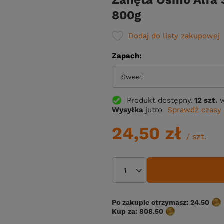
Zanęta Osmo Alfa
800g
Dodaj do listy zakupowej
Zapach
Sweet
Produkt dostępny
12 szt.
Wysyłka
jutro
Sprawdź czasy 
24,50 zł
/
szt.
Po zakupie otrzymasz:
24.50
Kup za:
808.50