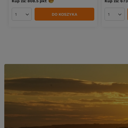
Kup za: 808.5
pkt
punktów
Kup za: 673
DO KOSZYKA
Ilość produktów
Ilość pro