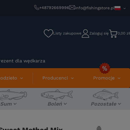
+48792669996
info@fishingstore.pl
Listy zakupowe
Zaloguj się
0,00 zł
rezent dla wędkarza
odzieło
Producenci
Promocje
Sum
Boleń
Pozostałe