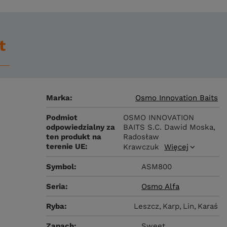
t
Marka
Osmo Innovation Baits
Podmiot
OSMO INNOVATION
odpowiedzialny za
BAITS S.C. Dawid Moska,
h
ten produkt na
Radosław
terenie UE
Krawczuk
Więcej
Symbol
ASM800
Seria
Osmo Alfa
Ryba
Leszcz
Karp
Lin
Karaś
Zapach
Sweet