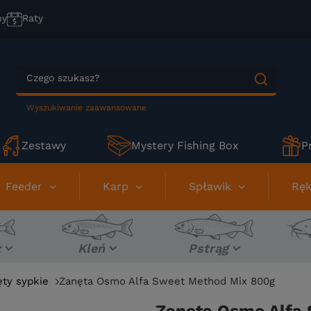
ny
Raty
Wyszukiwanie zaawansowane
Zestawy
Mystery Fishing Box
P
Feeder
Karp
Spławik
Ręk
z
Kleń
Pstrąg
ęty sypkie
Zanęta Osmo Alfa Sweet Method Mix 800g