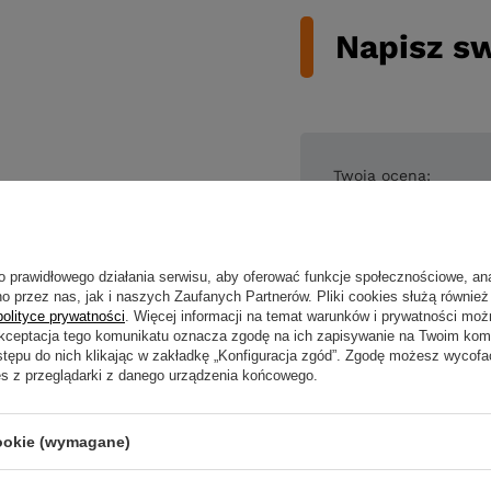
Napisz sw
Twoja ocena:
o prawidłowego działania serwisu, aby oferować funkcje społecznościowe, an
Treść twojej opin
o przez nas, jak i naszych Zaufanych Partnerów. Pliki cookies służą również 
polityce prywatności
. Więcej informacji na temat warunków i prywatności moż
Akceptacja tego komunikatu oznacza zgodę na ich zapisywanie na Twoim kom
stępu do nich klikając w zakładkę „Konfiguracja zgód”. Zgodę możesz wyco
es z przeglądarki z danego urządzenia końcowego.
Twoje imię
cookie (wymagane)