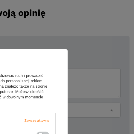
oją opinię
5/5
alizować ruch i prowadzić
ii
do personalizacji reklam.
na znaleźć także na stronie
puterze. Możesz określić
fać w dowolnym momencie
Twój email
Zawsze aktywne