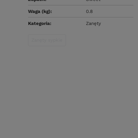
Waga (kg)
0.8
Kategoria
Zanęty
Zanęty sypkie