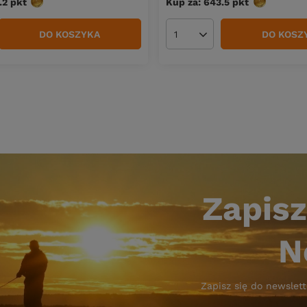
.2
pkt
punktów
Kup za: 643.5
pkt
punktów
DO KOSZYKA
DO KOSZ
duktów
Ilość produktów
Zapisz
N
Zapisz się do newslett