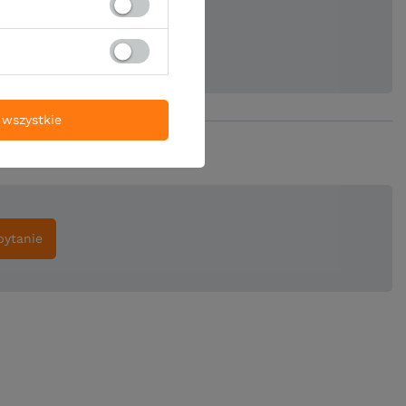
ie produktu:
wszystkie
pytanie