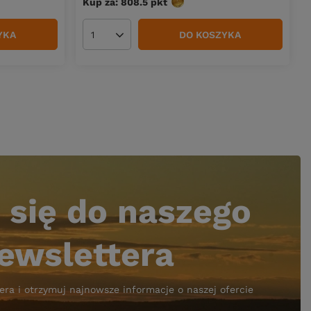
Kup za: 808.5
pkt
punktów
YKA
DO KOSZYKA
Ilość produktów
 się do naszego
ewslettera
era i otrzymuj najnowsze informacje o naszej ofercie