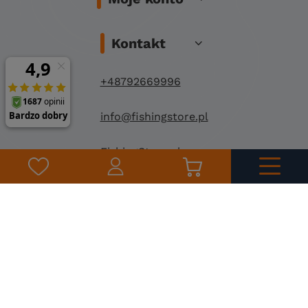
Kontakt
+48792669996
info@fishingstore.pl
FishingStore.pl
Kuznocin 1
96-500 Sochaczew