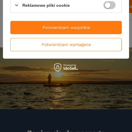
Reklamowe pliki cookie
DO KOSZYKA
DO KOSZYK
Ilość produktów
Ilość produktów
Potwierdzam wszystkie
Potwierdzam wymagane