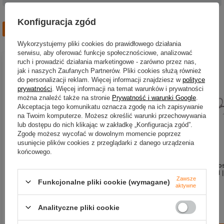
Konfiguracja zgód
Zobacz również
Wykorzystujemy pliki cookies do prawidłowego działania
serwisu, aby oferować funkcje społecznościowe, analizować
ruch i prowadzić działania marketingowe - zarówno przez nas,
jak i naszych Zaufanych Partnerów. Pliki cookies służą również
do personalizacji reklam. Więcej informacji znajdziesz w
polityce
prywatności
. Więcej informacji na temat warunków i prywatności
można znaleźć także na stronie
Prywatność i warunki Google
.
Akceptacja tego komunikatu oznacza zgodę na ich zapisywanie
na Twoim komputerze. Możesz określić warunki przechowywania
lub dostępu do nich klikając w zakładkę „Konfiguracja zgód”.
Zgodę możesz wycofać w dowolnym momencie poprzez
usunięcie plików cookies z przeglądarki z danego urządzenia
NOWOŚĆ
końcowego.
Wobler Shimano Yasei Javelin
Wobler Shimano Yasei Chao
Jerk S 11cm | Chartreuse
Crank S 6 cm | Orange Gold |
Zawsze
tonący
Funkcjonalne pliki cookie (wymagane)
aktywne
49,90 zł
50,00 zł
Analityczne pliki cookie
Kup za: 1646.7
pkt
punktów
Kup za: 1650
pkt
punktów