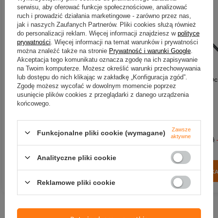
serwisu, aby oferować funkcje społecznościowe, analizować
ruch i prowadzić działania marketingowe - zarówno przez nas,
jak i naszych Zaufanych Partnerów. Pliki cookies służą również
do personalizacji reklam. Więcej informacji znajdziesz w
polityce
prywatności
. Więcej informacji na temat warunków i prywatności
można znaleźć także na stronie
Prywatność i warunki Google
.
PROMOCJA
Akceptacja tego komunikatu oznacza zgodę na ich zapisywanie
na Twoim komputerze. Możesz określić warunki przechowywania
Wędka VDE-Robinson
.Wędka VDE-Robinson
lub dostępu do nich klikając w zakładkę „Konfiguracja zgód”.
Competition Bolognese CMX2
Competition Pole CMX 600
Zgodę możesz wycofać w dowolnym momencie poprzez
600cm
usunięcie plików cookies z przeglądarki z danego urządzenia
398,90 zł
385,28 zł
-20%
końcowego.
308,22 zł
Kup za: 13163.7
pkt
punktów
Kup za: 10171.26
pkt
punk
Zawsze
Funkcjonalne pliki cookie (wymagane)
aktywne
Najniższa cena:
385,28 zł
Analityczne pliki cookie
DO KOSZYKA
DO KOSZYK
Ilość produktów
Ilość produktów
Reklamowe pliki cookie