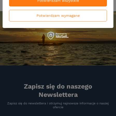
Potwierdzam wszystkie
Potwierdzam wymagane
Zapisz się do naszego
Newslettera
Zapisz się do newslettera i otrzymuj najnowsze informacje o naszej
ofercie