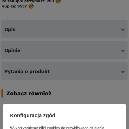
Po zakupie otrzymasz:
289
Kup za:
9537
Opis
Opinie
Pytania o produkt
Zobacz również
Konfiguracja zgód
Wykorzystujemy pliki cookies do prawidłowego działania