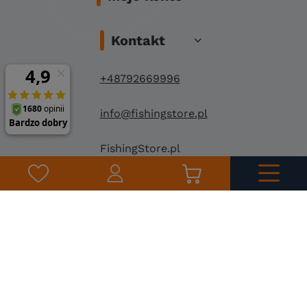
Kontakt
+48792669996
info@fishingstore.pl
FishingStore.pl
Kuznocin 1
96-500 Sochaczew