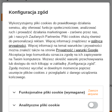
Konfiguracja zgód
Zobacz również
Wykorzystujemy pliki cookies do prawidłowego działania
serwisu, aby oferować funkcje społecznościowe, analizować
ruch i prowadzić działania marketingowe - zarówno przez nas,
jak i naszych Zaufanych Partnerów. Pliki cookies służą również
do personalizacji reklam. Więcej informacji znajdziesz w
polityce
prywatności
. Więcej informacji na temat warunków i prywatności
można znaleźć także na stronie
Prywatność i warunki Google
.
Akceptacja tego komunikatu oznacza zgodę na ich zapisywanie
na Twoim komputerze. Możesz określić warunki przechowywania
lub dostępu do nich klikając w zakładkę „Konfiguracja zgód”.
Zgodę możesz wycofać w dowolnym momencie poprzez
usunięcie plików cookies z przeglądarki z danego urządzenia
końcowego.
Kołowrotek Shimano Stradic FM
Kołowrotek Shimano Ultegr
C2000S
C 2000S
Zawsze
Funkcjonalne pliki cookie (wymagane)
aktywne
908,90 zł
642,41 zł
Kup za: 26367
pkt
punktów
Kup za: 21199.53
pkt
punk
Analityczne pliki cookie