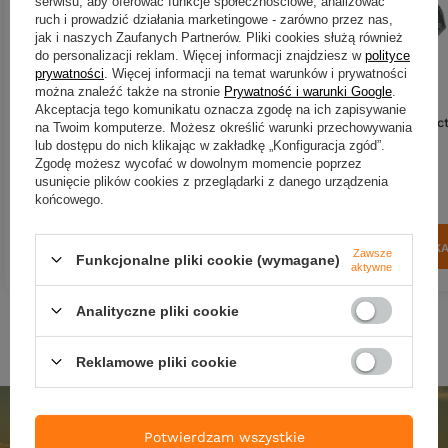
serwisu, aby oferować funkcje społecznościowe, analizować
ruch i prowadzić działania marketingowe - zarówno przez nas,
jak i naszych Zaufanych Partnerów. Pliki cookies służą również
do personalizacji reklam. Więcej informacji znajdziesz w
polityce
prywatności
. Więcej informacji na temat warunków i prywatności
można znaleźć także na stronie
Prywatność i warunki Google
.
Akceptacja tego komunikatu oznacza zgodę na ich zapisywanie
Kołowrotek Robinson Feeder
Kołowrotek Robinson Galac
na Twoim komputerze. Możesz określić warunki przechowywania
Master 255
FD 308
lub dostępu do nich klikając w zakładkę „Konfiguracja zgód”.
Zgodę możesz wycofać w dowolnym momencie poprzez
144,78 zł
316,55 zł
usunięcie plików cookies z przeglądarki z danego urządzenia
końcowego.
Kup za: 4777.74
pkt
punktów
Kup za: 10446.15
pkt
punk
DO KOSZYKA
DO KOSZYK
Ilość produktów
Ilość produktów
Zawsze
Funkcjonalne pliki cookie (wymagane)
aktywne
Analityczne pliki cookie
Reklamowe pliki cookie
Potwierdzam wszystkie