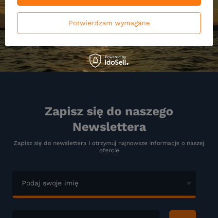
Potwierdzam wymagane
Zapisz się do naszego
Newslettera
Zapisz się do newslettera i otrzymuj najnowsze informacje o naszej
ofercie
Podaj swoje imię