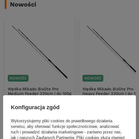
Nowości
NOWOŚĆ
NOWOŚĆ
Wędka Mikado Bixlite Pro
Wędka Mikado Bixlite Pro
Medium Feeder 330cm | do 100g
Heavy Feeder 330cm | do 12
(2+3 sec.)
(2+3 sec.)
Konfiguracja zgód
163,70 zł
169,04 zł
Kup za: 5936.7
pkt
punktów
Kup za: 5936.7
pkt
punkt
Wykorzystujemy pliki cookies do prawidłowego działania
serwisu, aby oferować funkcje społecznościowe, analizować
ruch i prowadzić działania marketingowe - zarówno przez nas,
DO KOSZYKA
DO KOSZYKA
Ilość produktów
Ilość produktów
jak i naszych Zaufanych Partnerów. Pliki cookies służą również