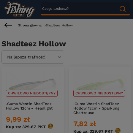
Strona główna
Shadteez Hollow
Shadteez Hollow
Zmień sortowanie
Najlepsza trafność
CHWILOWO NIEDOSTĘPNY
CHWILOWO NIEDOSTĘPNY
.Guma Westin ShadTeez
.Guma Westin ShadTeez
Hollow 12cm - Headlight
Hollow 12cm - Sparkling
Chartreuse
9,99 zł
7,82 zł
Kup za: 329.67
PKT
punktów
Kup za: 329.67
PKT
punktów