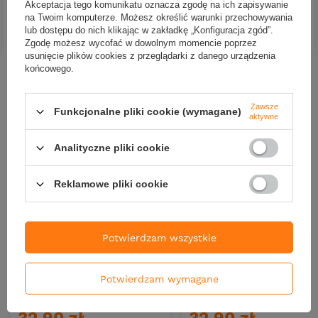
Akceptacja tego komunikatu oznacza zgodę na ich zapisywanie
na Twoim komputerze. Możesz określić warunki przechowywania
lub dostępu do nich klikając w zakładkę „Konfiguracja zgód”.
DO KOSZYKA
DO KOSZYKA
Ilość produktów
Ilość produktów
Zgodę możesz wycofać w dowolnym momencie poprzez
usunięcie plików cookies z przeglądarki z danego urządzenia
końcowego.
Nowości
Zawsze
Funkcjonalne pliki cookie (wymagane)
aktywne
Analityczne pliki cookie
Reklamowe pliki cookie
Potwierdzam wszystkie
NOWOŚĆ
NOWOŚĆ
Potwierdzam wymagane
Przynęta FishB Vertigo - 22cm
Przynęta FishB Vertigo - 2
- kolor 3
- kolor 2