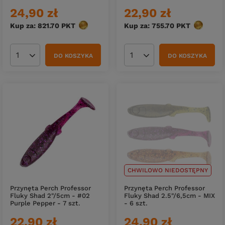
24,90 zł
22,90 zł
Kup za: 821.70
PKT
punktów
Kup za: 755.70
PKT
punktów
DO KOSZYKA
DO KOSZYKA
Ilość produktów
Ilość produktów
CHWILOWO NIEDOSTĘPNY
Przynęta Perch Professor
Przynęta Perch Professor
Fluky Shad 2"/5cm - #02
Fluky Shad 2.5"/6,5cm - MIX
Purple Pepper - 7 szt.
- 6 szt.
22,90 zł
24,90 zł