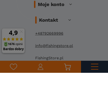
Moje konto
Kontakt
+48792669996
info@fishingstore.pl
FishingStore.pl
Kuznocin 1
96-500 Sochaczew