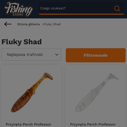
Strona główna
Fluky Shad
Fluky Shad
Zmień sortowanie
Najlepsza trafność
Filtrowanie
Przynęta Perch Professor
Przynęta Perch Professor