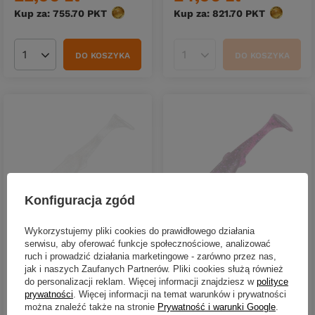
Kup za: 755.70
PKT
punktów
Kup za: 821.70
PKT
punktów
DO KOSZYKA
DO KOSZYKA
Ilość produktów
Ilość produktów
Konfiguracja zgód
CHWILOWO NIEDOSTĘPNY
CHWILOWO NIEDOSTĘPNY
Wykorzystujemy pliki cookies do prawidłowego działania
Przynęta Perch Professor
Przynęta Perch Professor
serwisu, aby oferować funkcje społecznościowe, analizować
Fluky Shad 2.5"/6,5cm -
Fluky Shad 2.5"/6,5cm -
ruch i prowadzić działania marketingowe - zarówno przez nas,
#04 Magic Pearl - 6 szt.
#02 Purple Pepper - 6 szt.
jak i naszych Zaufanych Partnerów. Pliki cookies służą również
do personalizacji reklam. Więcej informacji znajdziesz w
polityce
22,90 zł
22,90 zł
prywatności
. Więcej informacji na temat warunków i prywatności
Kup za: 755.70
PKT
punktów
Kup za: 755.70
PKT
punktów
można znaleźć także na stronie
Prywatność i warunki Google
.