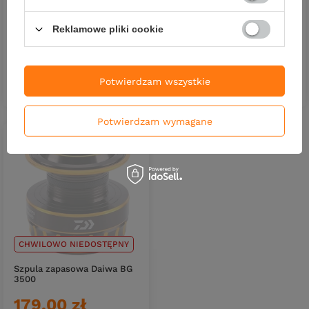
Kołowrotek Daiwa BG 3500
Kołowrotek Daiwa BG 3000
Reklamowe pliki cookie
616,29 zł
633,90 zł
Potwierdzam wszystkie
DO KOSZYKA
DO KOSZYKA
Ilość produktów
Ilość produktów
Potwierdzam wymagane
CHWILOWO NIEDOSTĘPNY
Szpula zapasowa Daiwa BG
3500
179,00 zł