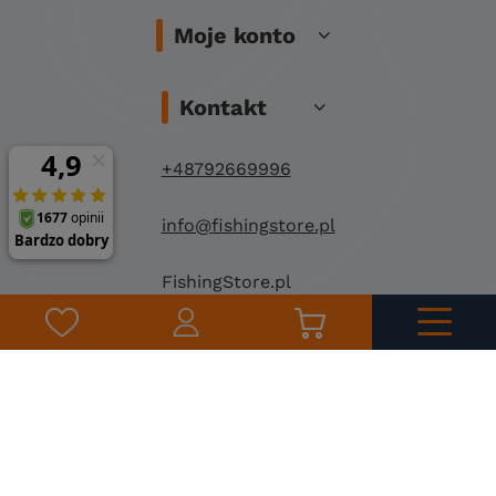
Moje konto
Kontakt
+48792669996
info@fishingstore.pl
FishingStore.pl
Kuznocin 1
96-500 Sochaczew