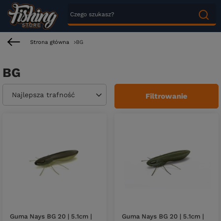
Strona główna
BG
BG
Zmień sortowanie
Najlepsza trafność
Filtrowanie
Guma Nays BG 20 | 5.1cm |
Guma Nays BG 20 | 5.1cm |