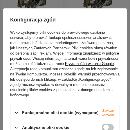
PROMOCJA
WYPRZEDAŻ
Konfiguracja zgód
Kołowrotek Daiwa BG 4500
.Kołowrotek Daiwa BG 6500
586,59 zł
668,15 zł
-20%
Wykorzystujemy pliki cookies do prawidłowego działania
534,52 zł
serwisu, aby oferować funkcje społecznościowe, analizować
ruch i prowadzić działania marketingowe - zarówno przez nas,
jak i naszych Zaufanych Partnerów. Pliki cookies służą również
Najniższa cena:
do personalizacji reklam. Więcej informacji znajdziesz w
polityce
DO KOSZYKA
642,41 zł
-16%
Ilość produktów
prywatności
. Więcej informacji na temat warunków i prywatności
można znaleźć także na stronie
Prywatność i warunki Google
.
Akceptacja tego komunikatu oznacza zgodę na ich zapisywanie
DO KOSZYKA
Ilość produktów
na Twoim komputerze. Możesz określić warunki przechowywania
lub dostępu do nich klikając w zakładkę „Konfiguracja zgód”.
Zgodę możesz wycofać w dowolnym momencie poprzez
usunięcie plików cookies z przeglądarki z danego urządzenia
końcowego.
Zawsze
Funkcjonalne pliki cookie (wymagane)
aktywne
Analityczne pliki cookie