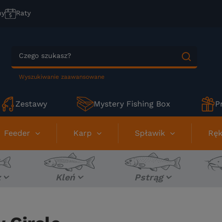
ny
Raty
Wyszukiwanie zaawansowane
Zestawy
Mystery Fishing Box
P
Feeder
Karp
Spławik
Ręk
z
Kleń
Pstrąg