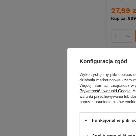
27,99 z
Kup za: 689
Ilość pro
Konfiguracja zgód
Wykorzystujemy pliki cookies d
działania marketingowe - zarówn
Więcej informacji znajdziesz w
Prywatność i warunki Google
. 
warunki przechowywania lub do
poprzez usunięcie plików cooki
Funkcjonalne pliki 
Analityczne pliki coo