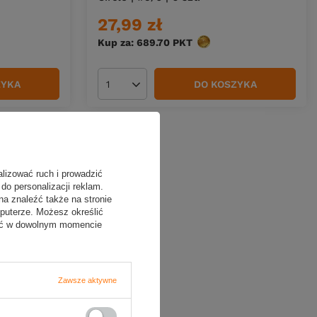
27,99 zł
w
Kup za: 689.70
PKT
punktów
ZYKA
DO KOSZYKA
Ilość produktów
alizować ruch i prowadzić
do personalizacji reklam.
na znaleźć także na stronie
puterze. Możesz określić
fać w dowolnym momencie
Zawsze aktywne