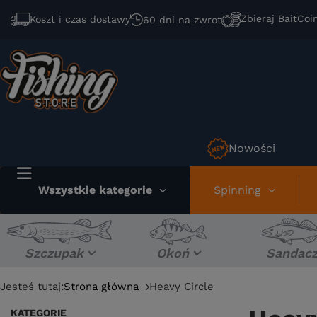
Zbieraj BaitCoi
Koszt i czas dostawy
60 dni na zwrot
Nowości
Wszystkie kategorie
Spinning
Szczupak
Okoń
Sandac
Jesteś tutaj:
Strona główna
Heavy Circle
KATEGORIE