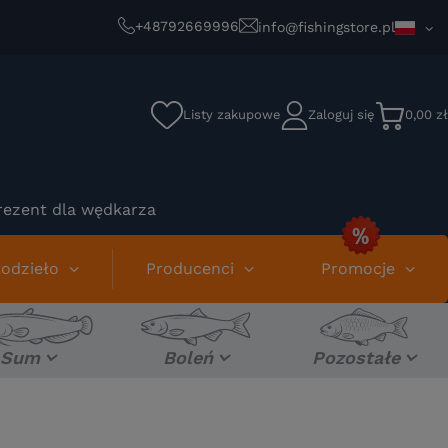
+48792669996
info@fishingstore.pl
Listy zakupowe
Zaloguj się
0,00 zł
rezent dla wędkarza
odzieło
Producenci
Promocje
Sum
Boleń
Pozostałe