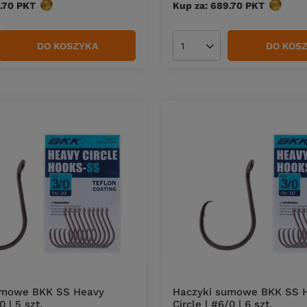
.70
PKT
punktów
Kup za: 689.70
PKT
punktó
DO KOSZYKA
DO KOS
duktów
Ilość produktów
umowe BKK SS Heavy
Haczyki sumowe BKK SS 
0 | 5 szt.
Circle | #6/0 | 6 szt.