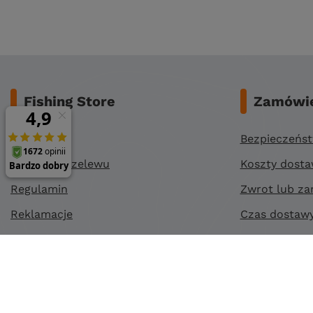
Fishing Store
Zamówie
O nas
Bezpieczeńs
Dane do przelewu
Koszty dost
Regulamin
Zwrot lub za
Reklamacje
Czas dostaw
Polityka prywatności
Sposoby płat
Polityka cookies
Klub stałego klienta