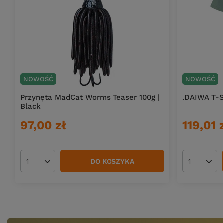
NOWOŚĆ
NOWOŚĆ
Przynęta MadCat Worms Teaser 100g |
.DAIWA T-Sh
Black
97,00 zł
119,01 
DO KOSZYKA
Ilość produktów
Ilość pro