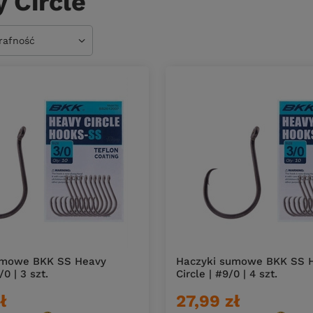
 Circle
owanie
trafność
umowe BKK SS Heavy
Haczyki sumowe BKK SS 
/0 | 3 szt.
Circle | #9/0 | 4 szt.
ł
27,99 zł