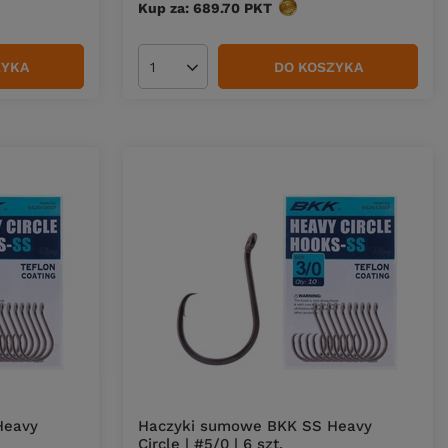
w
Kup za: 689.70
PKT
punktów
ZYKA
DO KOSZYKA
Ilość produktów
Heavy
Haczyki sumowe BKK SS Heavy
Circle | #5/0 | 6 szt.