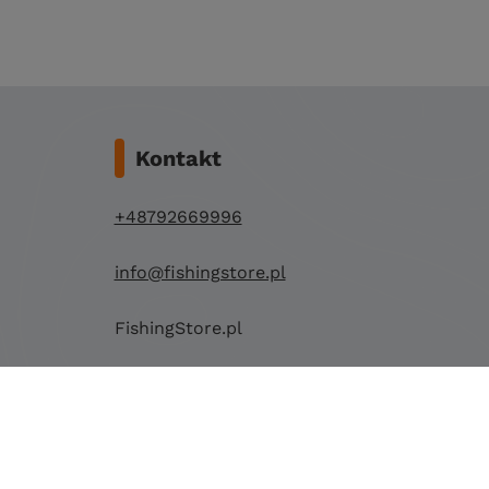
Kontakt
+48792669996
info@fishingstore.pl
FishingStore.pl
Kuznocin 1
96-500 Sochaczew