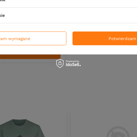
umowe BKK Offset Heavy
 | #7/0 | 5 szt.
kie
ł
.70
PKT
punktów
zam wymagane
Potwierdzam 
DO KOSZYKA
duktów