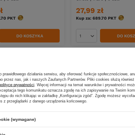
ł
27,99 zł
.70
PKT
punktów
Kup za: 689.70
PKT
punktó
DO KOSZYKA
DO KOS
duktów
Ilość produktów
o prawidłowego działania serwisu, aby oferować funkcje społecznościowe, an
o przez nas, jak i naszych Zaufanych Partnerów. Pliki cookies służą również 
polityce prywatności
. Więcej informacji na temat warunków i prywatności moż
Akceptacja tego komunikatu oznacza zgodę na ich zapisywanie na Twoim kom
stępu do nich klikając w zakładkę „Konfiguracja zgód”. Zgodę możesz wyco
es z przeglądarki z danego urządzenia końcowego.
cookie (wymagane)
kie