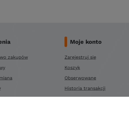
nia
Moje konto
two zakupów
Zarejestruj się
awy
Koszyk
miana
Obserwowane
y
Historia transakcji
ności