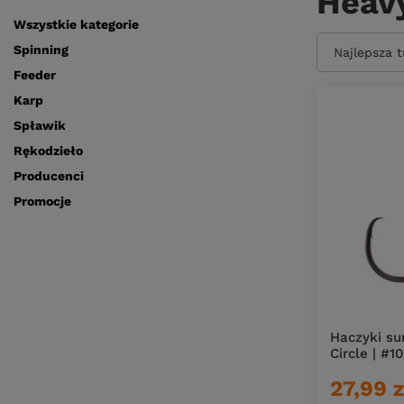
Heavy
Wszystkie kategorie
Spinning
Zmień sort
Najlepsza 
Feeder
Karp
Spławik
Rękodzieło
Producenci
Promocje
Haczyki s
Circle | #10
27,99 z