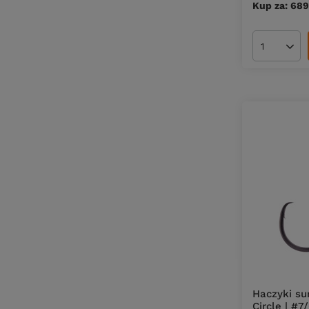
Kup za: 689
Ilość pro
Haczyki s
Circle | #7/