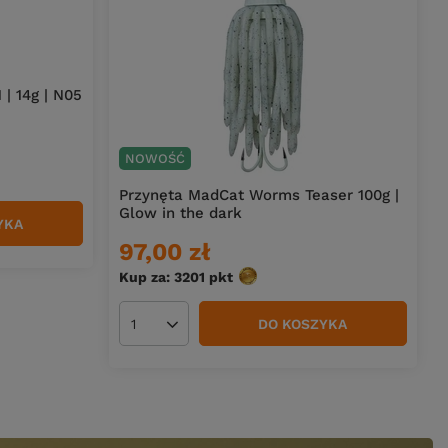
| 14g | N05
NOWOŚĆ
Przynęta MadCat Worms Teaser 100g |
Glow in the dark
YKA
97,00 zł
Kup za: 3201
pkt
punktów
DO KOSZYKA
Ilość produktów