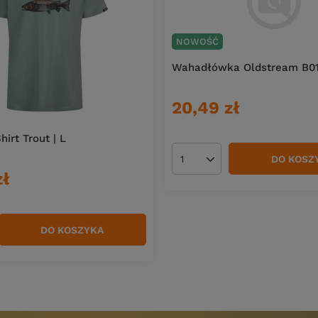
NOWOŚĆ
Wahadłówka Oldstream B01 
20,49 zł
irt Trout | L
DO KOSZ
Ilość produktów
zł
DO KOSZYKA
duktów