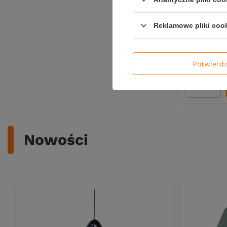
Haczyki s
Circle Glow
Reklamowe pliki coo
27,99 z
Kup za: 689
Potwierd
Ilość pro
Nowości