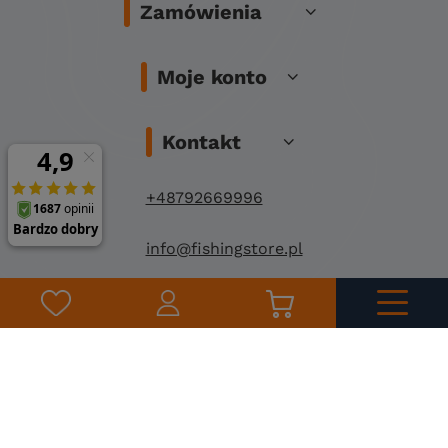
Zamówienia
Moje konto
Kontakt
+48792669996
info@fishingstore.pl
FishingStore.pl
Kuznocin 1
96-500 Sochaczew