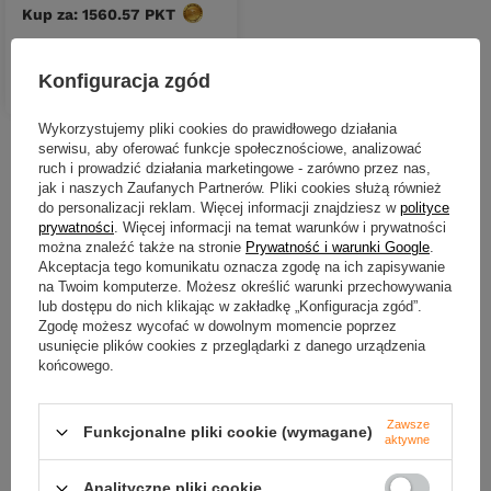
Kup za: 1560.57
PKT
punktów
Konfiguracja zgód
DO KOSZYKA
Ilość produktów
Wykorzystujemy pliki cookies do prawidłowego działania
serwisu, aby oferować funkcje społecznościowe, analizować
Nowości
ruch i prowadzić działania marketingowe - zarówno przez nas,
jak i naszych Zaufanych Partnerów. Pliki cookies służą również
do personalizacji reklam. Więcej informacji znajdziesz w
polityce
prywatności
. Więcej informacji na temat warunków i prywatności
można znaleźć także na stronie
Prywatność i warunki Google
.
Akceptacja tego komunikatu oznacza zgodę na ich zapisywanie
na Twoim komputerze. Możesz określić warunki przechowywania
lub dostępu do nich klikając w zakładkę „Konfiguracja zgód”.
Zgodę możesz wycofać w dowolnym momencie poprzez
usunięcie plików cookies z przeglądarki z danego urządzenia
końcowego.
NOWOŚĆ
NOWOŚĆ
Zawsze
Funkcjonalne pliki cookie (wymagane)
aktywne
Gumy Water King Widelnica
Żyłka Shimano Technium
3,5cm | kolor 22 | 8szt.
Invisitec A Mono 0.405mm |
Analityczne pliki cookie