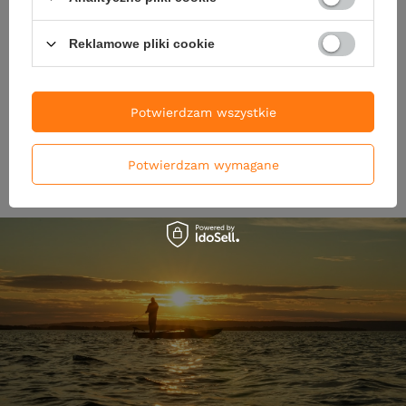
15kg | 300m | Szary
16,90 zł
59,50 zł
Reklamowe pliki cookie
Kup za: 656.7
pkt
punktów
(0,20 zł / m)
Kup za: 1963.5
pkt
punktó
Potwierdzam wszystkie
DO KOSZYKA
DO KOSZYKA
Ilość produktów
Ilość produktów
Potwierdzam wymagane