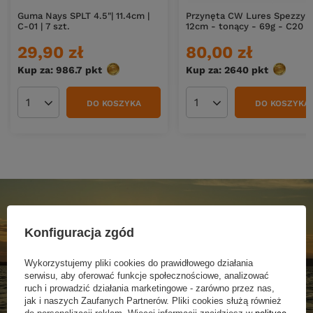
Guma Nays SPLT 4.5"| 11.4cm |
Przynęta CW Lures Spezzy
C-01 | 7 szt.
12cm - tonący - 69g - C20
29,90 zł
80,00 zł
Kup za: 986.7
pkt
punktów
Kup za: 2640
pkt
punktów
DO KOSZYKA
DO KOSZYKA
Ilość produktów
Ilość produktów
Konfiguracja zgód
Wykorzystujemy pliki cookies do prawidłowego działania
serwisu, aby oferować funkcje społecznościowe, analizować
ruch i prowadzić działania marketingowe - zarówno przez nas,
jak i naszych Zaufanych Partnerów. Pliki cookies służą również