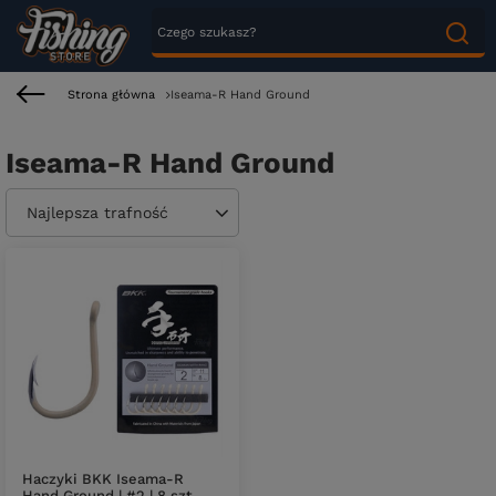
Strona główna
Iseama-R Hand Ground
Iseama-R Hand Ground
Zmień sortowanie
Najlepsza trafność
Haczyki BKK Iseama-R
Hand Ground | #2 | 8 szt.