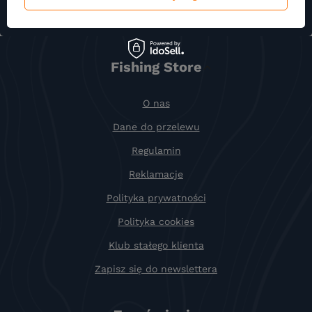
Fishing Store
O nas
Dane do przelewu
Regulamin
Reklamacje
Polityka prywatności
Polityka cookies
Klub stałego klienta
Zapisz się do newslettera