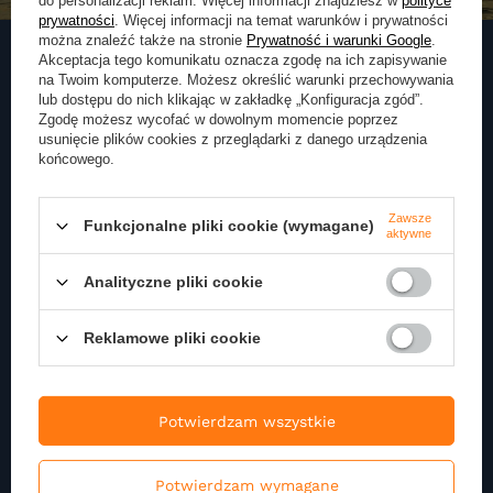
do personalizacji reklam. Więcej informacji znajdziesz w
polityce
prywatności
. Więcej informacji na temat warunków i prywatności
można znaleźć także na stronie
Prywatność i warunki Google
.
Akceptacja tego komunikatu oznacza zgodę na ich zapisywanie
na Twoim komputerze. Możesz określić warunki przechowywania
lub dostępu do nich klikając w zakładkę „Konfiguracja zgód”.
Zapisz się do naszego
Zgodę możesz wycofać w dowolnym momencie poprzez
Newslettera
usunięcie plików cookies z przeglądarki z danego urządzenia
końcowego.
Zapisz się do newslettera i otrzymuj najnowsze informacje o naszej
ofercie
Zawsze
Funkcjonalne pliki cookie (wymagane)
aktywne
Podaj swoje imię
Analityczne pliki cookie
Reklamowe pliki cookie
Podaj swój adres e-mail
Potwierdzam wszystkie
Wyrażam zgodę na przetwarzanie moich danych
osobowych (adres e-mail) na potrzeby wysyłki
newslettera z informacją handlową (marketing). Więcej
Potwierdzam wymagane
w
polityce prywatności.