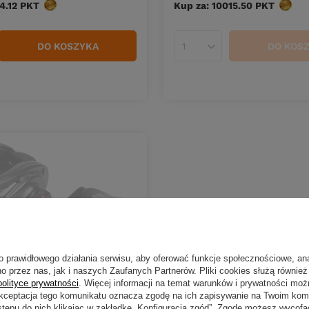
4.12
PKT
punktów
Kup za: 10015.50
PKT
punkt
DO KOSZYKA
DO KOS
duktów
Ilość produktów
o prawidłowego działania serwisu, aby oferować funkcje społecznościowe, an
o przez nas, jak i naszych Zaufanych Partnerów. Pliki cookies służą również 
polityce prywatności
. Więcej informacji na temat warunków i prywatności moż
Akceptacja tego komunikatu oznacza zgodę na ich zapisywanie na Twoim kom
 NIEDOSTĘPNY
stępu do nich klikając w zakładkę „Konfiguracja zgód”. Zgodę możesz wyco