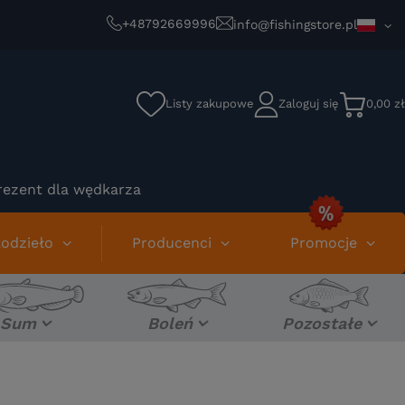
+48792669996
info@fishingstore.pl
Listy zakupowe
Zaloguj się
0,00 zł
rezent dla wędkarza
odzieło
Producenci
Promocje
Sum
Boleń
Pozostałe