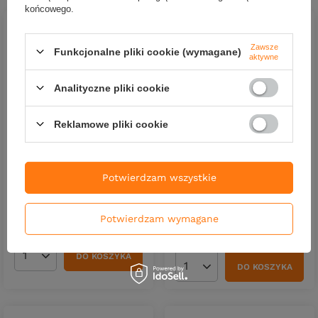
końcowego.
Zawsze
Funkcjonalne pliki cookie (wymagane)
aktywne
Analityczne pliki cookie
Reklamowe pliki cookie
Główki jigowe BKK Prisma
Główki jigowe BKK Prisma
Darting LRF | 5g | #2 | 5 szt.
Darting LRF | 3,5g | #2 | 5
Potwierdzam wszystkie
szt.
25,79 zł
25,79 zł
Kup za: 851.07
PKT
punktów
Potwierdzam wymagane
Kup za: 851.07
PKT
punktów
DO KOSZYKA
Ilość produktów
DO KOSZYKA
Ilość produktów