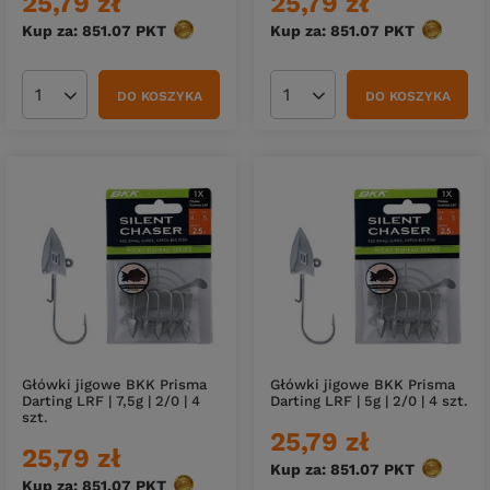
25,79 zł
25,79 zł
Kup za: 851.07
PKT
punktów
Kup za: 851.07
PKT
punktów
DO KOSZYKA
DO KOSZYKA
Ilość produktów
Ilość produktów
Główki jigowe BKK Prisma
Główki jigowe BKK Prisma
Darting LRF | 7,5g | 2/0 | 4
Darting LRF | 5g | 2/0 | 4 szt.
szt.
25,79 zł
25,79 zł
Kup za: 851.07
PKT
punktów
Kup za: 851.07
PKT
punktów