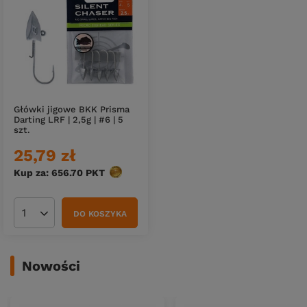
Główki jigowe BKK Prisma
Darting LRF | 2,5g | #6 | 5
szt.
25,79 zł
Kup za: 656.70
PKT
punktów
DO KOSZYKA
Ilość produktów
Nowości