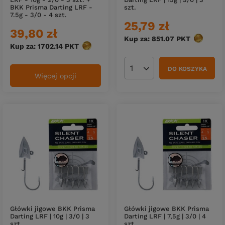
BKK Prisma Darting LRF -
szt.
7.5g - 3/0 - 4 szt.
25,79 zł
39,80 zł
Kup za: 851.07
PKT
punktów
Kup za: 1702.14
PKT
punktów
DO KOSZYKA
Ilość produktów
Więcej opcji
Główki jigowe BKK Prisma
Główki jigowe BKK Prisma
Darting LRF | 10g | 3/0 | 3
Darting LRF | 7,5g | 3/0 | 4
szt.
szt.