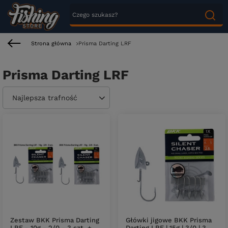
Strona główna
Prisma Darting LRF
Prisma Darting LRF
Zmień sortowanie
Najlepsza trafność
Zestaw BKK Prisma Darting
Główki jigowe BKK Prisma
LRF - 10g - 2/0 - 3 szt. +
Darting LRF | 15g | 3/0 | 3