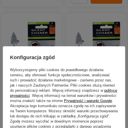
Konfiguracja zgód
Wykorzystujemy pliki cookies do prawidłowego działania
Główki jigowe BKK Prisma
Główki jigowe BKK Prisma
serwisu, aby oferować funkcje społecznościowe, analizować
Darting LRF | 1,8g | #6 | 5
Darting LRF | 1,4g | #6 | 5
ruch i prowadzić działania marketingowe - zarówno przez nas,
szt.
szt.
jak i naszych Zaufanych Partnerów. Pliki cookies służą również
do personalizacji reklam. Więcej informacji znajdziesz w
polityce
25,79 zł
25,79 zł
prywatności
. Więcej informacji na temat warunków i prywatności
Kup za: 851.07
PKT
punktów
Kup za: 851.07
PKT
punktów
można znaleźć także na stronie
Prywatność i warunki Google
.
Akceptacja tego komunikatu oznacza zgodę na ich zapisywanie
na Twoim komputerze. Możesz określić warunki przechowywania
lub dostępu do nich klikając w zakładkę „Konfiguracja zgód”.
DO KOSZYKA
DO KOSZYKA
Ilość produktów
Ilość produktów
Zgodę możesz wycofać w dowolnym momencie poprzez
usunięcie plików cookies z przeglądarki z danego urządzenia