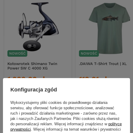
NOWOŚĆ
NOWOŚĆ
Kołowrotek Shimano Twin
.DAIWA T-Shirt Trout | XL
Power SW C 4000 XG
1 999,00 zł
119,01 zł
Kup za: 79167
pkt
punktów
Kup za: 3927.33
pkt
punkt
Konfiguracja zgód
DO KOSZYKA
DO KOSZYKA
Wykorzystujemy pliki cookies do prawidłowego działania
Ilość produktów
Ilość produktów
serwisu, aby oferować funkcje społecznościowe, analizować
ruch i prowadzić działania marketingowe - zarówno przez nas,
jak i naszych Zaufanych Partnerów. Pliki cookies służą również
do personalizacji reklam. Więcej informacji znajdziesz w
polityce
prywatności
. Więcej informacji na temat warunków i prywatności