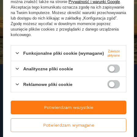
można znaleźć także na stronie
Prywatność i warunki Google
.
Akceptacja tego komunikatu oznacza zgodę na ich zapisywanie
na Twoim komputerze. Możesz określić warunki przechowywania
lub dostępu do nich klikając w zakładkę „Konfiguracja zgód”.
Zgodę możesz wycofać w dowolnym momencie poprzez
usunięcie plików cookies z przeglądarki z danego urządzenia
końcowego.
Zawsze
Funkcjonalne pliki cookie (wymagane)
aktywne
Analityczne pliki cookie
Reklamowe pliki cookie
Zapisz się do naszego
Newslettera
Potwierdzam wszystkie
Zapisz się do newslettera i otrzymuj najnowsze informacje o naszej
ofercie
Potwierdzam wymagane
Podaj swoje imię