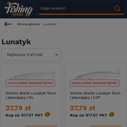
Strona główna
Lunatyk
Lunatyk
Zmień sortowanie
Najlepsza trafność
CHWILOWO NIEDOSTĘPNY
CHWILOWO NIEDOSTĘPNY
Wobler Bielik Lunatyk 10cm
Wobler Bielik Lunatyk 10cm
| pływający | OL
| pływający | CZP
27,79 zł
27,79 zł
Kup za: 917.07
PKT
punktów
Kup za: 917.07
PKT
punktów