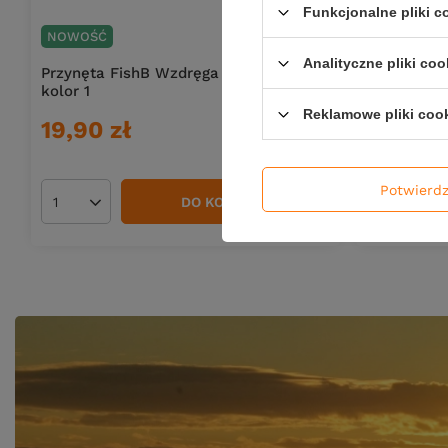
Funkcjonalne pliki 
NOWOŚĆ
NOWOŚĆ
Analityczne pliki coo
Przynęta FishB Wzdręga - 12cm -
Przynęta F
kolor 1
Reklamowe pliki coo
19,90 zł
16,50 z
Potwierd
DO KOSZYKA
Ilość produktów
Ilość pro