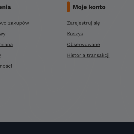
nia
Moje konto
two zakupów
Zarejestruj się
awy
Koszyk
miana
Obserwowane
y
Historia transakcji
ności