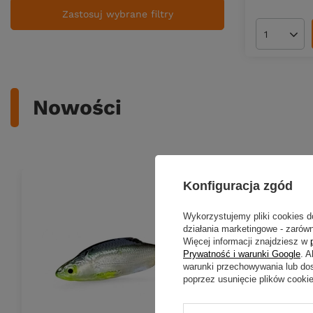
Zastosuj wybrane filtry
Ilość pro
Nowości
Konfiguracja zgód
Wykorzystujemy pliki cookies d
działania marketingowe - zarówn
Więcej informacji znajdziesz w
Prywatność i warunki Google
. 
warunki przechowywania lub do
poprzez usunięcie plików cooki