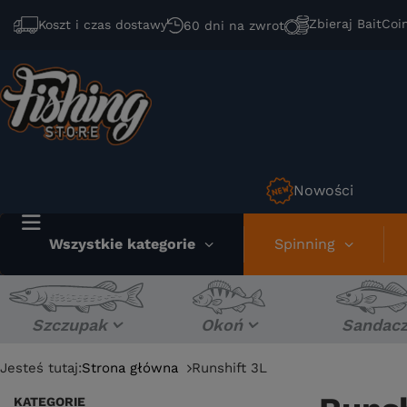
Zbieraj BaitCoi
Koszt i czas dostawy
60 dni na zwrot
Nowości
Wszystkie kategorie
Spinning
Szczupak
Okoń
Sandac
Jesteś tutaj:
Strona główna
Runshift 3L
KATEGORIE