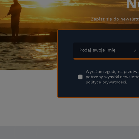
N
Zapisz się do newslett
Podaj swoje imię
Wyrażam zgodę na przetwa
potrzeby wysyłki newslette
polityce prywatności.