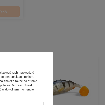
ZYKA
alizować ruch i prowadzić
do personalizacji reklam.
na znaleźć także na stronie
puterze. Możesz określić
fać w dowolnym momencie