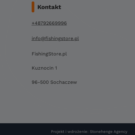
Kontakt
+48792669996
info@fishingstore.pl
FishingStore.pl
Kuznocin 1
96-500 Sochaczew
Projekt i wdrożenie: Stonehenge Agency