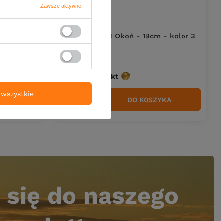
Zawsze aktywne
NOWOŚĆ
 - kolor 2
Przynęta FishB Okoń - 18cm - kolor 3
54,90 zł
Kup za: 1811.7
pkt
punktów
wszystkie
YKA
DO KOSZYKA
Ilość produktów
 się do naszego