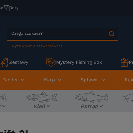
ny
Raty
Wyszukiwanie zaawansowane
Zestawy
Mystery Fishing Box
P
Feeder
Karp
Spławik
Ręk
z
Kleń
Pstrąg