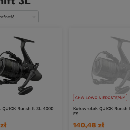
ift 3L
owanie
trafność
CHWILOWO NIEDOSTĘPNY
 QUICK Runshift 3L 4000
Kołowrotek QUICK Runshif
FS
zł
140,48 zł