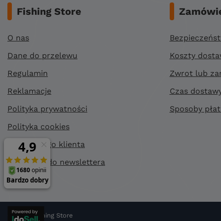
Fishing Store
Zamówie
O nas
Bezpieczeńs
Dane do przelewu
Koszty dost
Regulamin
Zwrot lub za
Reklamacje
Czas dostaw
Polityka prywatności
Sposoby płat
Polityka cookies
Klub stałego klienta
Zapisz się do newslettera
©
2026
Fishing Store