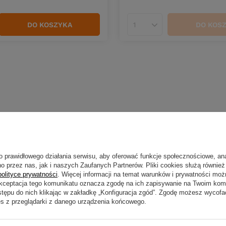
DO KOSZYKA
DO KOS
duktów
Ilość produktów
o prawidłowego działania serwisu, aby oferować funkcje społecznościowe, an
o przez nas, jak i naszych Zaufanych Partnerów. Pliki cookies służą również 
polityce prywatności
. Więcej informacji na temat warunków i prywatności moż
Akceptacja tego komunikatu oznacza zgodę na ich zapisywanie na Twoim kom
stępu do nich klikając w zakładkę „Konfiguracja zgód”. Zgodę możesz wyco
es z przeglądarki z danego urządzenia końcowego.