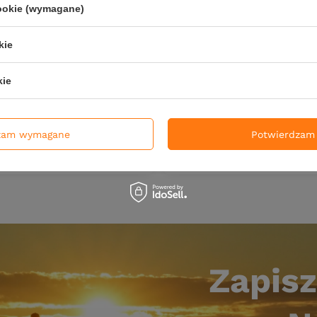
cookie (wymagane)
NOWOŚĆ
kie
ishB Okoń - 10cm - kolor 1
Przynęta FishB Okoń - 18cm
kie
ł
54,90 zł
zam wymagane
Potwierdzam 
DO KOSZYKA
DO KOSZ
duktów
Ilość produktów
Zapisz