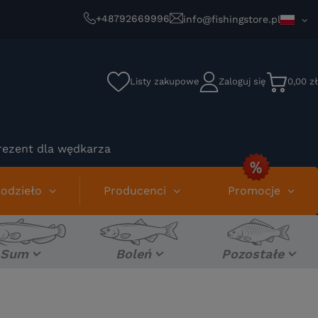
+48792669996
info@fishingstore.pl
Listy zakupowe
Zaloguj się
0,00 zł
rezent dla wędkarza
odzieło
Producenci
Promocje
Sum
Boleń
Pozostałe