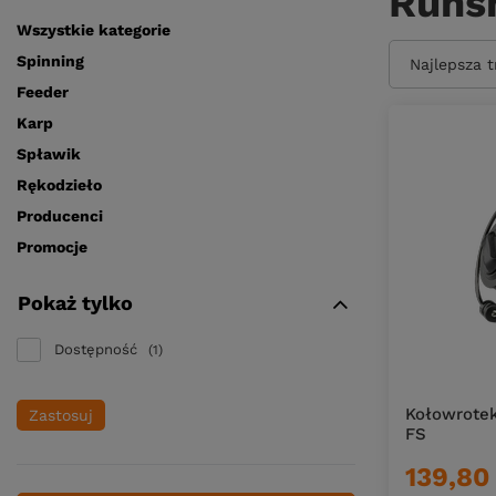
Runsh
Wszystkie kategorie
Spinning
Zmień sort
Najlepsza 
Feeder
Karp
Spławik
Rękodzieło
Producenci
Promocje
Pokaż tylko
Dostępność
1
Kołowrotek
Zastosuj
FS
139,80 