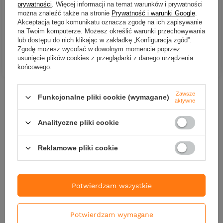
rozmiar 4, 9.6g
prywatności
. Więcej informacji na temat warunków i prywatności
23,90 zł
można znaleźć także na stronie
Prywatność i warunki Google
.
25,90 zł
Akceptacja tego komunikatu oznacza zgodę na ich zapisywanie
Kup za: 854.70
PKT
punktów
na Twoim komputerze. Możesz określić warunki przechowywania
Kup za: 854.70
PKT
punktów
lub dostępu do nich klikając w zakładkę „Konfiguracja zgód”.
Zgodę możesz wycofać w dowolnym momencie poprzez
DO KOSZYKA
Ilość produktów
usunięcie plików cookies z przeglądarki z danego urządzenia
DO KOSZYKA
Ilość produktów
końcowego.
Zawsze
Funkcjonalne pliki cookie (wymagane)
Nowości
aktywne
Analityczne pliki cookie
Reklamowe pliki cookie
Potwierdzam wszystkie
Potwierdzam wymagane
NOWOŚĆ
NOWOŚĆ