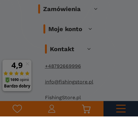
Zamówienia
Moje konto
Kontakt
+48792669996
info@fishingstore.pl
FishingStore.pl
Kuznocin 1
96-500 Sochaczew