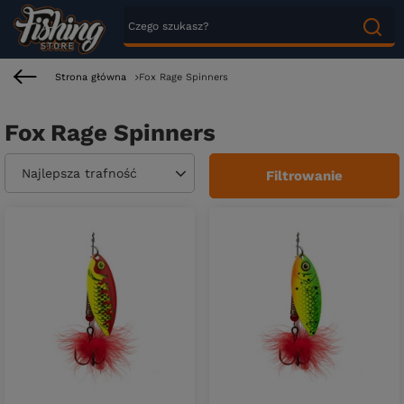
Strona główna
Fox Rage Spinners
Fox Rage Spinners
Zmień sortowanie
Najlepsza trafność
Filtrowanie