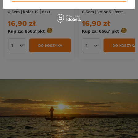
Gumy Water King Robak TR
Gumy Water King Robak TR
6,5cm | kolor 12 | 8szt.
6,5cm | kolor 5 | 8szt.
16,90 zł
16,90 zł
Kup za: 656.7
pkt
punktów
Kup za: 656.7
pkt
punktó
DO KOSZYKA
DO KOSZYKA
Ilość produktów
Ilość produktów