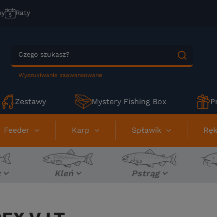
ny
Raty
Wyszukiwanie zaawansowane
Zestawy
Mystery Fishing Box
P
Feeder
Karp
Spławik
Ręk
z
Kleń
Pstrąg