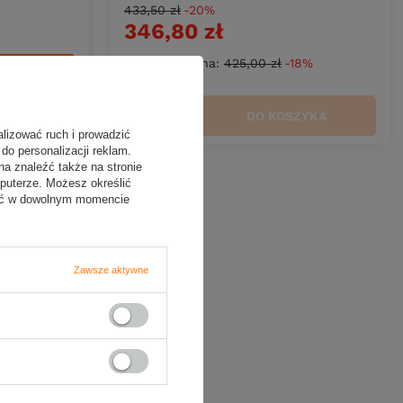
433,50 zł
-20%
346,80 zł
Najniższa cena:
425,00 zł
-18%
ZYKA
DO KOSZYKA
Ilość produktów
alizować ruch i prowadzić
do personalizacji reklam.
na znaleźć także na stronie
puterze. Możesz określić
fać w dowolnym momencie
Zawsze aktywne