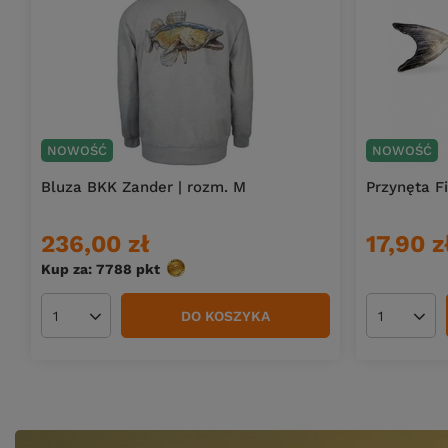
NOWOŚĆ
NOWOŚĆ
Bluza BKK Zander | rozm. M
Przynęta Fi
236,00 zł
17,90 z
Kup za: 7788
pkt
punktów
DO KOSZYKA
Ilość produktów
Ilość pro