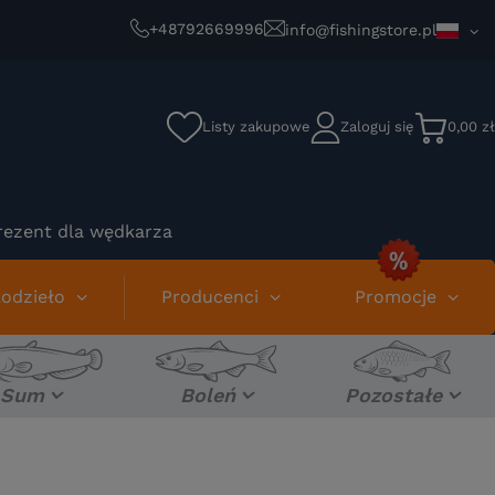
+48792669996
info@fishingstore.pl
Listy zakupowe
Zaloguj się
0,00 zł
rezent dla wędkarza
odzieło
Producenci
Promocje
Sum
Boleń
Pozostałe