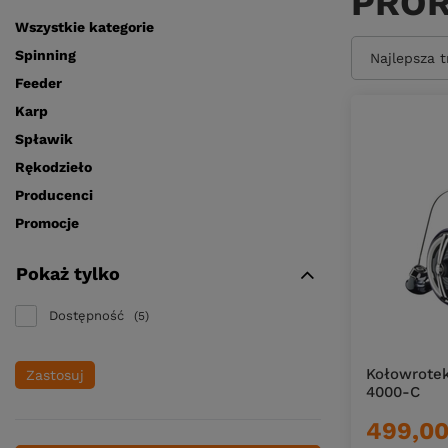
PROR
Wszystkie kategorie
Spinning
Zmień sort
Najlepsza 
Feeder
Karp
Spławik
Rękodzieło
Producenci
Promocje
Pokaż tylko
Dostępność
5
Kołowrotek
Zastosuj
4000-C
499,00