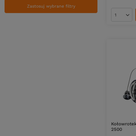
Zastosuj wybrane filtry
Ilość pro
Kołowrotek
2500