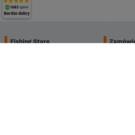
Fishing Store
Zamówie
O nas
Bezpieczeńs
Dane do przelewu
Koszty dost
Regulamin
Zwrot lub za
Reklamacje
Czas dostaw
Polityka prywatności
Sposoby płat
Polityka cookies
Klub stałego klienta
Zapisz się do newslettera