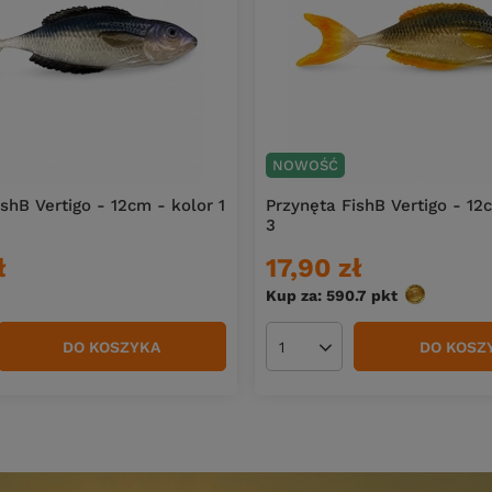
NOWOŚĆ
shB Vertigo - 12cm - kolor 1
Przynęta FishB Vertigo - 12
3
ł
17,90 zł
Kup za: 590.7
pkt
punktów
DO KOSZYKA
DO KOSZ
duktów
Ilość produktów