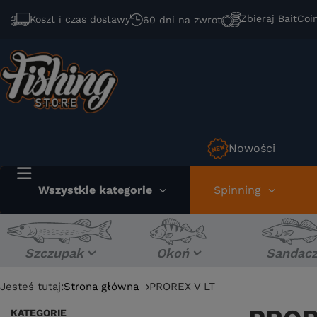
Zbieraj BaitCoi
Koszt i czas dostawy
60 dni na zwrot
Nowości
Wszystkie kategorie
Spinning
Szczupak
Okoń
Sandac
Jesteś tutaj:
Strona główna
PROREX V LT
KATEGORIE