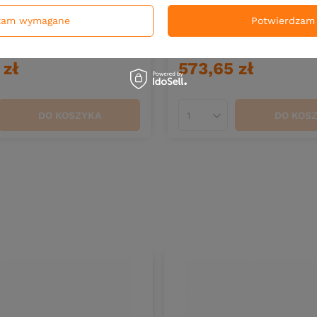
 NIEDOSTĘPNY
CHWILOWO NIEDOSTĘPNY
zam wymagane
Potwierdzam 
k Daiwa 25 Prorex V LT
Kołowrotek Daiwa 22 Pror
4000-C
 zł
573,65 zł
DO KOSZYKA
DO KOS
duktów
Ilość produktów