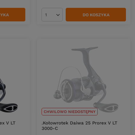
ZYKA
DO KOSZYKA
Ilość produktów
CHWILOWO NIEDOSTĘPNY
ex V LT
.Kołowrotek Daiwa 25 Prorex V LT
3000-C