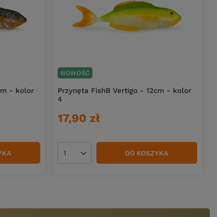
NOWOŚĆ
cm - kolor
Przynęta FishB Vertigo - 12cm - kolor
4
17,90 zł
YKA
DO KOSZYKA
Ilość produktów