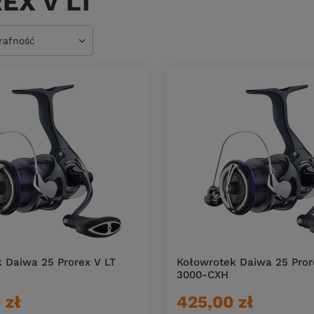
EX V LT
owanie
trafność
 Daiwa 25 Prorex V LT
Kołowrotek Daiwa 25 Pror
3000-CXH
 zł
425,00 zł