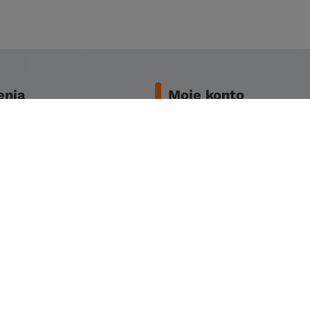
nia
Moje konto
two zakupów
Zarejestruj się
awy
Koszyk
miana
Obserwowane
y
Historia transakcji
ności