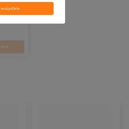
wszystkie
ex V LT
ZYKA