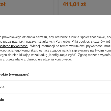
zł
411,01 zł
DO KOSZYKA
DO KOS
duktów
Ilość produktów
o prawidłowego działania serwisu, aby oferować funkcje społecznościowe, an
o przez nas, jak i naszych Zaufanych Partnerów. Pliki cookies służą również 
polityce prywatności
. Więcej informacji na temat warunków i prywatności moż
Akceptacja tego komunikatu oznacza zgodę na ich zapisywanie na Twoim kom
stępu do nich klikając w zakładkę „Konfiguracja zgód”. Zgodę możesz wyco
es z przeglądarki z danego urządzenia końcowego.
cookie (wymagane)
kie
kie