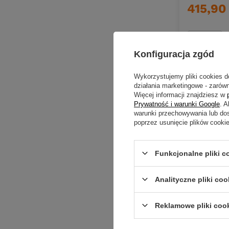
415,90 
Ilość pro
Konfiguracja zgód
Wykorzystujemy pliki cookies d
działania marketingowe - zarówn
Więcej informacji znajdziesz w
Prywatność i warunki Google
. 
warunki przechowywania lub do
poprzez usunięcie plików cooki
Funkcjonalne pliki 
Analityczne pliki coo
Reklamowe pliki coo