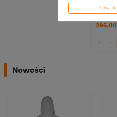
CHWILOWO
Potwierd
.Kołowrote
2000 S-XH
395,00
Ilość pro
Nowości