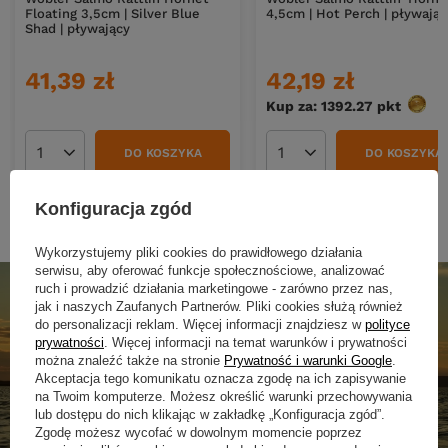
Floating 3,5cm | Silver Blue
4,5cm | Hot Perch | pływając
Shad | pływający
41,39 zł
42,19 zł
Kup za: 1392.27
pkt
punkt
DO KOSZYKA
DO KOSZYKA
Ilość produktów
Ilość produktów
Konfiguracja zgód
Wykorzystujemy pliki cookies do prawidłowego działania
serwisu, aby oferować funkcje społecznościowe, analizować
ruch i prowadzić działania marketingowe - zarówno przez nas,
jak i naszych Zaufanych Partnerów. Pliki cookies służą również
do personalizacji reklam. Więcej informacji znajdziesz w
polityce
prywatności
. Więcej informacji na temat warunków i prywatności
można znaleźć także na stronie
Prywatność i warunki Google
.
Akceptacja tego komunikatu oznacza zgodę na ich zapisywanie
na Twoim komputerze. Możesz określić warunki przechowywania
lub dostępu do nich klikając w zakładkę „Konfiguracja zgód”.
Zgodę możesz wycofać w dowolnym momencie poprzez