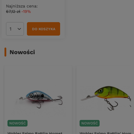
Najniższa cena:
67,12 zł
-19%
DO KOSZYKA
Ilość produktów
Nowości
NOWOŚĆ
NOWOŚĆ
Wobler Salmo Rattlin Hornet
Wobler Salmo Rattlin' Horne