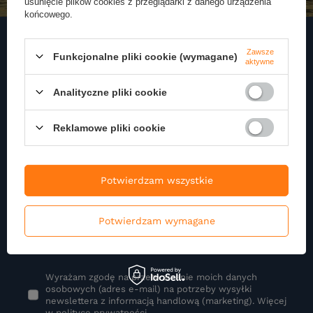
usunięcie plików cookies z przeglądarki z danego urządzenia
końcowego.
Zawsze
Funkcjonalne pliki cookie (wymagane)
aktywne
Zapisz się do naszego
Newslettera
Analityczne pliki cookie
Zapisz się do newslettera i otrzymuj najnowsze informacje o naszej
Reklamowe pliki cookie
ofercie
Podaj swoje imię
Potwierdzam wszystkie
Potwierdzam wymagane
Podaj swój adres e-mail
Wyrażam zgodę na przetwarzanie moich danych
osobowych (adres e-mail) na potrzeby wysyłki
newslettera z informacją handlową (marketing). Więcej
w
polityce prywatności.