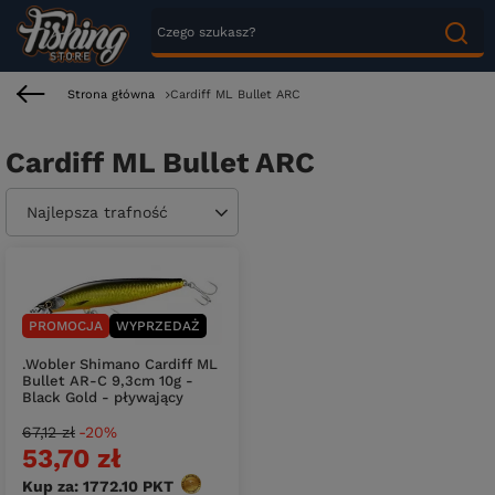
Strona główna
Cardiff ML Bullet AR­C
Cardiff ML Bullet AR­C
Zmień sortowanie
Najlepsza trafność
PROMOCJA
WYPRZEDAŻ
.Wobler Shimano Cardiff ML
Bullet AR-C 9,3cm 10g -
Black Gold - pływający
67,12 zł
-20%
53,70 zł
Kup za: 1772.10
PKT
punktów