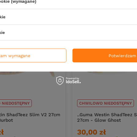
cookie (wymagane)
DO KOSZYKA
DO KOS
duktów
Ilość produktów
kie
kie
zam wymagane
Potwierdzam 
 NIEDOSTĘPNY
CHWILOWO NIEDOSTĘPNY
in ShadTeez Slim V2 27cm
..Guma Westin ShadTeez S
Burbot
27cm - Glow Ghost
zł
30,00 zł