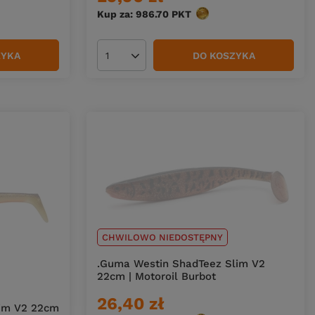
Kup za: 986.70
PKT
punktów
ZYKA
DO KOSZYKA
Ilość produktów
CHWILOWO NIEDOSTĘPNY
.Guma Westin ShadTeez Slim V2
22cm | Motoroil Burbot
26,40 zł
im V2 22cm