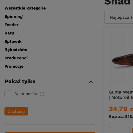
Shad
Wszystkie kategorie
Spinning
Zmień sort
Najlepsza 
Feeder
Karp
Spławik
Rękodzieło
Producenci
Promocje
Pokaż tylko
Guma West
Dostępność
7
| Motoroil 
24,79 z
Zastosuj
Kup za: 818