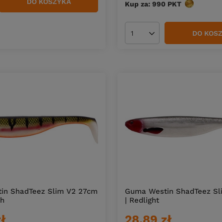
DO KOSZYKA
Kup za: 990
PKT
punktów
duktów
DO KOS
Ilość produktów
in ShadTeez Slim V2 27cm
Guma Westin ShadTeez Sl
ch
| Redlight
zł
28,89 zł