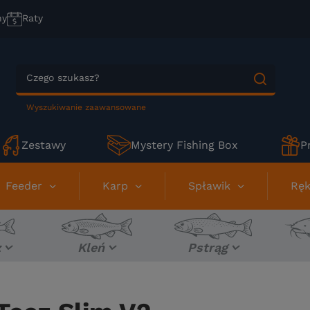
ny
Raty
Wyszukiwanie zaawansowane
Zestawy
Mystery Fishing Box
P
Feeder
Karp
Spławik
Ręk
z
Kleń
Pstrąg