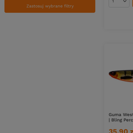
Ilość pro
Zastosuj wybrane filtry
Guma West
| Bling Per
35,90 