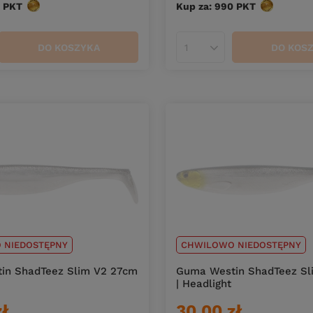
PKT
punktów
Kup za: 990
PKT
punktów
DO KOSZYKA
DO KOS
duktów
Ilość produktów
 NIEDOSTĘPNY
CHWILOWO NIEDOSTĘPNY
in ShadTeez Slim V2 27cm
Guma Westin ShadTeez Sl
| Headlight
zł
30,00 zł