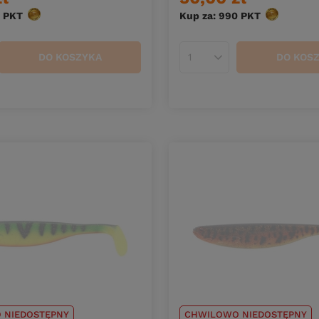
PKT
punktów
Kup za: 990
PKT
punktów
DO KOSZYKA
DO KOS
duktów
Ilość produktów
 NIEDOSTĘPNY
CHWILOWO NIEDOSTĘPNY