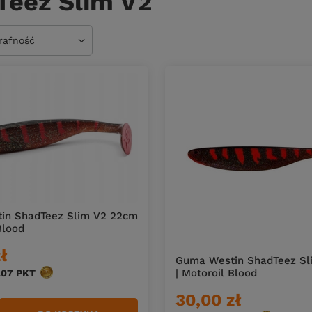
Teez Slim V2
owanie
trafność
in ShadTeez Slim V2 22cm
Blood
ł
Guma Westin ShadTeez Sl
| Motoroil Blood
.07
PKT
punktów
30,00 zł