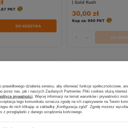
zł
| Gold Rush
.67
PKT
punktów
30,00 zł
Kup za: 990
PKT
punktów
DO KOSZYKA
duktów
DO KOS
Ilość produktów
 NIEDOSTĘPNY
CHWILOWO NIEDOSTĘPNY
o prawidłowego działania serwisu, aby oferować funkcje społecznościowe, an
o przez nas, jak i naszych Zaufanych Partnerów. Pliki cookies służą również 
tin ShadTeez Slim V2
Guma Westin ShadTeez Sl
polityce prywatności
. Więcej informacji na temat warunków i prywatności moż
ow Ghost Hunter
| Redlight
Akceptacja tego komunikatu oznacza zgodę na ich zapisywanie na Twoim kom
stępu do nich klikając w zakładkę „Konfiguracja zgód”. Zgodę możesz wyco
zł
30,00 zł
es z przeglądarki z danego urządzenia końcowego.
PKT
punktów
Kup za: 990
PKT
punktów