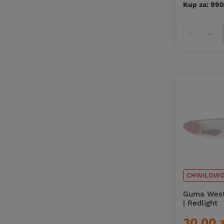
Kup za: 990
Ilość pro
CHWILOWO
Guma West
| Redlight
30,00 