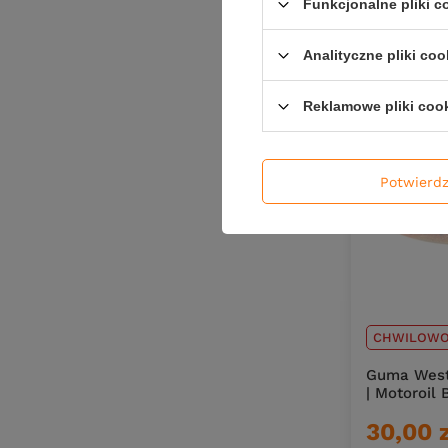
Funkcjonalne pliki 
Ilość pro
Analityczne pliki coo
Reklamowe pliki coo
Potwierd
CHWILOWO
Guma West
| Motoroil 
30,00 