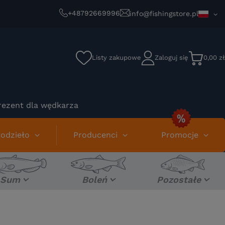
+48792669996
info@fishingstore.pl
Listy zakupowe
Zaloguj się
0,00 zł
rezent dla wędkarza
odzieło
Producenci
Promocje
Sum
Boleń
Pozostałe