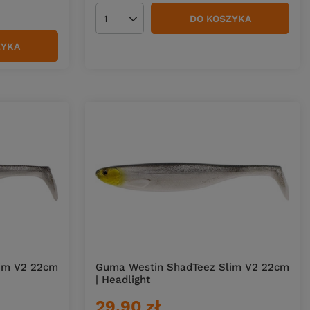
DO KOSZYKA
Ilość produktów
ZYKA
im V2 22cm
Guma Westin ShadTeez Slim V2 22cm
| Headlight
29,90 zł