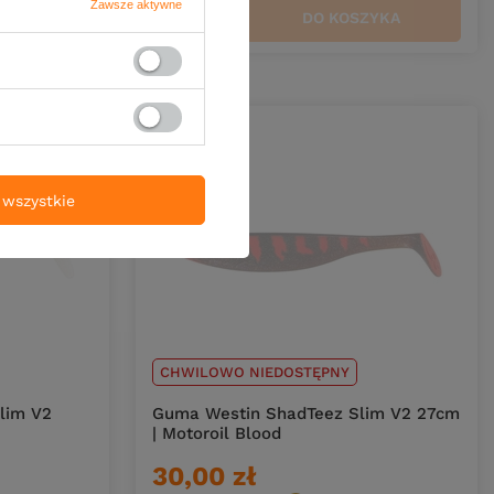
Zawsze aktywne
ZYKA
DO KOSZYKA
Ilość produktów
wszystkie
CHWILOWO NIEDOSTĘPNY
lim V2
Guma Westin ShadTeez Slim V2 27cm
| Motoroil Blood
30,00 zł