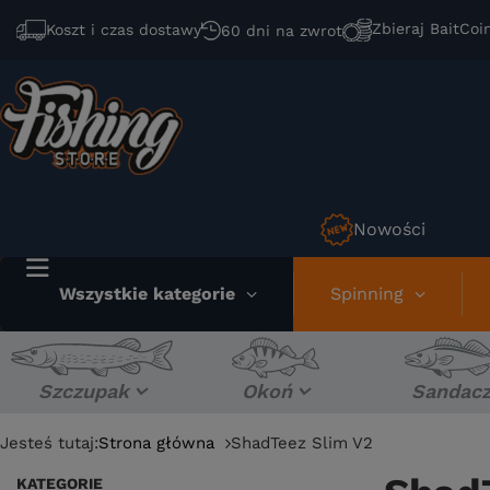
Zbieraj BaitCoi
Koszt i czas dostawy
60 dni na zwrot
Nowości
Wszystkie kategorie
Spinning
Szczupak
Okoń
Sandac
Jesteś tutaj:
Strona główna
ShadTeez Slim V2
KATEGORIE