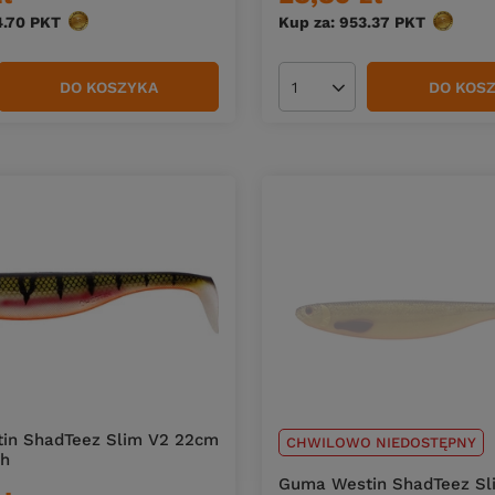
4.70
PKT
punktów
Kup za: 953.37
PKT
punktów
DO KOSZYKA
DO KOS
duktów
Ilość produktów
in ShadTeez Slim V2 22cm
CHWILOWO NIEDOSTĘPNY
ch
Guma Westin ShadTeez Sl