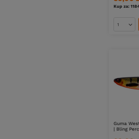
Kup za: 118
Ilość pro
Guma West
| Bling Per