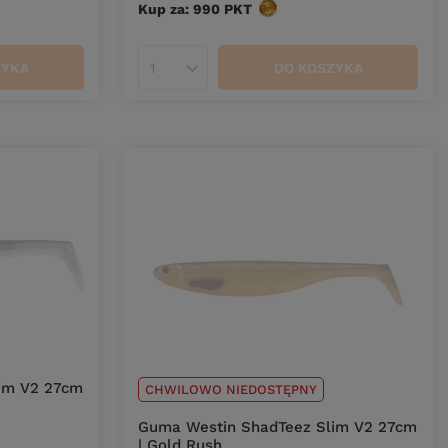
Kup za: 990
PKT
punktów
ZYKA
DO KOSZYKA
Ilość produktów
im V2 27cm
CHWILOWO NIEDOSTĘPNY
Guma Westin ShadTeez Slim V2 27cm
| Gold Rush