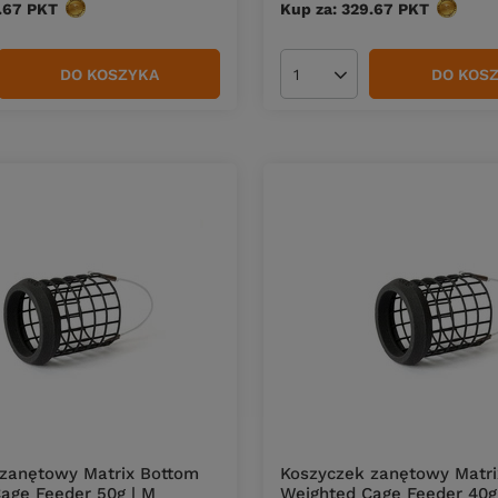
.67
PKT
punktów
Kup za: 329.67
PKT
punktó
DO KOSZYKA
DO KOS
duktów
Ilość produktów
zanętowy Matrix Bottom
Koszyczek zanętowy Matri
age Feeder 50g | M
Weighted Cage Feeder 40g