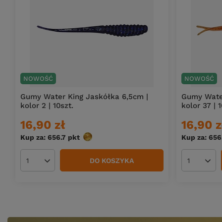
NOWOŚĆ
NOWOŚĆ
Gumy Water King Jaskółka 6,5cm |
Gumy Water
kolor 2 | 10szt.
kolor 37 | 1
16,90 zł
16,90 z
Kup za: 656.7
pkt
punktów
Kup za: 656
DO KOSZYKA
Ilość produktów
Ilość pro