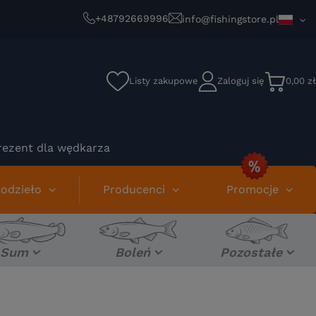
+48792669996
info@fishingstore.pl
Listy zakupowe
Zaloguj się
0,00 zł
rezent dla wędkarza
odzieło
Producenci
Promocje
Sum
Boleń
Pozostałe