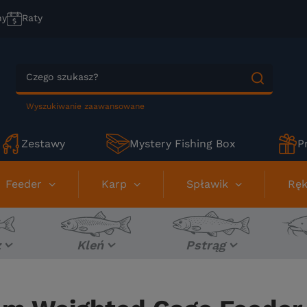
ny
Raty
Wyszukiwanie zaawansowane
Zestawy
Mystery Fishing Box
P
Feeder
Karp
Spławik
Ręk
z
Kleń
Pstrąg