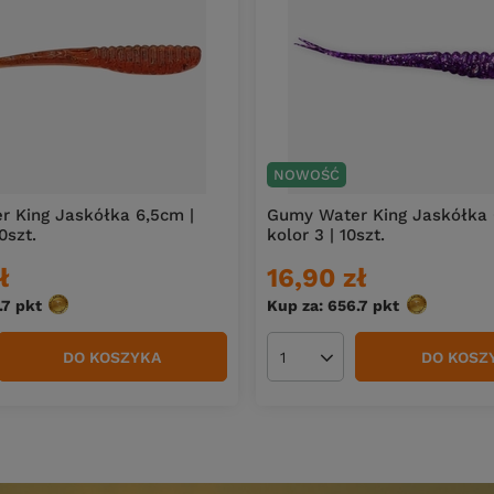
NOWOŚĆ
 King Jaskółka 6,5cm |
Gumy Water King Jaskółka 
0szt.
kolor 3 | 10szt.
ł
16,90 zł
.7
pkt
punktów
Kup za: 656.7
pkt
punktów
DO KOSZYKA
DO KOSZ
duktów
Ilość produktów