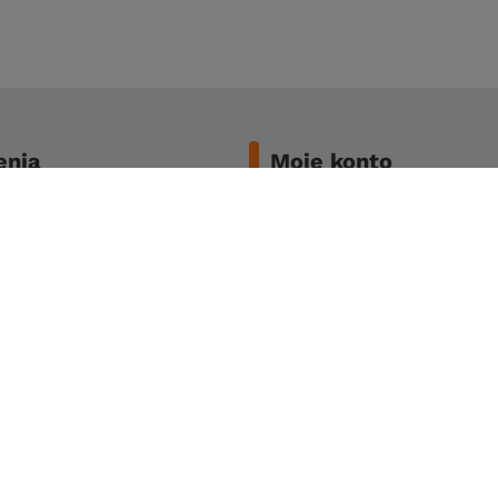
nia
Moje konto
two zakupów
Zarejestruj się
awy
Koszyk
miana
Obserwowane
y
Historia transakcji
ności