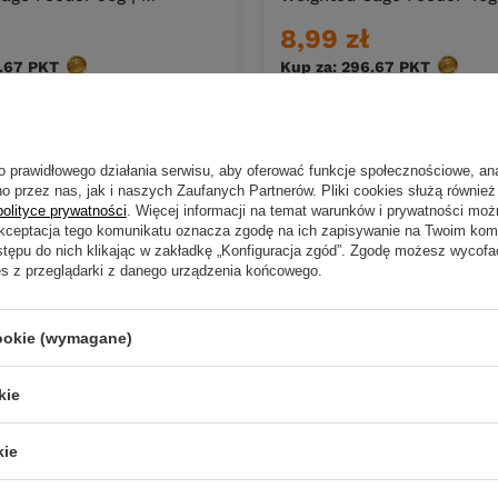
8,99 zł
.67
PKT
punktów
Kup za: 296.67
PKT
punktó
DO KOSZYKA
DO KOS
duktów
Ilość produktów
o prawidłowego działania serwisu, aby oferować funkcje społecznościowe, an
o przez nas, jak i naszych Zaufanych Partnerów. Pliki cookies służą również 
polityce prywatności
. Więcej informacji na temat warunków i prywatności moż
Akceptacja tego komunikatu oznacza zgodę na ich zapisywanie na Twoim kom
stępu do nich klikając w zakładkę „Konfiguracja zgód”. Zgodę możesz wyco
es z przeglądarki z danego urządzenia końcowego.
cookie (wymagane)
kie
kie