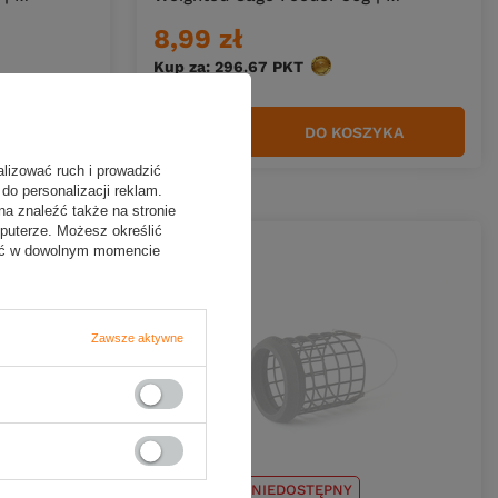
8,99 zł
w
Kup za: 296.67
PKT
punktów
ZYKA
DO KOSZYKA
Ilość produktów
alizować ruch i prowadzić
do personalizacji reklam.
na znaleźć także na stronie
puterze. Możesz określić
fać w dowolnym momencie
Zawsze aktywne
CHWILOWO NIEDOSTĘPNY