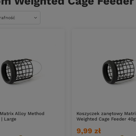
om Weighted Cage Feeder
owanie
trafność
Matrix Alloy Method
Koszyczek zanętowy Matri
 | Large
Weighted Cage Feeder 40g 
9,99 zł