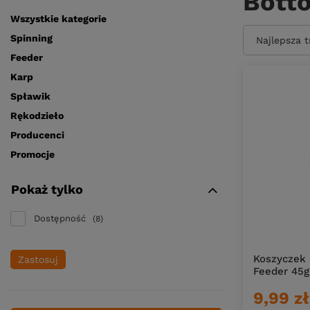
Bott
Wszystkie kategorie
Spinning
Zmień sort
Najlepsza 
Feeder
Karp
Spławik
Rękodzieło
Producenci
Promocje
Pokaż tylko
Dostępność
8
Koszyczek 
Zastosuj
Feeder 45g
9,99 zł