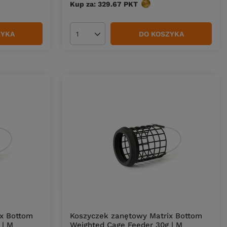
w
Kup za: 329.67
PKT
punktów
ZYKA
DO KOSZYKA
Ilość produktów
x Bottom
Koszyczek zanętowy Matrix Bottom
 | M
Weighted Cage Feeder 30g | M