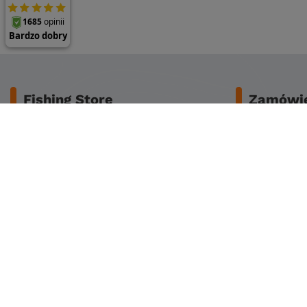
Fishing Store
Zamówie
O nas
Bezpieczeńs
Dane do przelewu
Koszty dost
Regulamin
Zwrot lub za
Reklamacje
Czas dostaw
Polityka prywatności
Sposoby płat
Polityka cookies
Klub stałego klienta