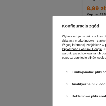
8,99 zł
Kup za: 296
Konfiguracja zgód
Ilość pro
Wykorzystujemy pliki cookies d
działania marketingowe - zarówn
Więcej informacji znajdziesz w
Prywatność i warunki Google
. 
warunki przechowywania lub do
poprzez usunięcie plików cooki
Funkcjonalne pliki 
Analityczne pliki coo
Reklamowe pliki coo