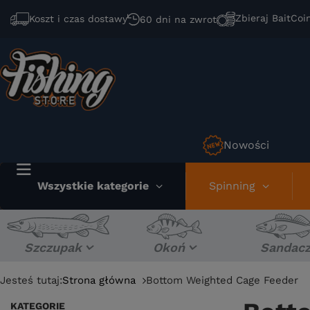
Zbieraj BaitCoi
Koszt i czas dostawy
60 dni na zwrot
Nowości
Wszystkie kategorie
Spinning
Szczupak
Okoń
Sandac
Jesteś tutaj:
Strona główna
Bottom Weighted Cage Feeder
KATEGORIE