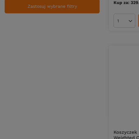
Kup za: 329
Zastosuj wybrane filtry
Ilość pro
Koszyczek 
Weighted C