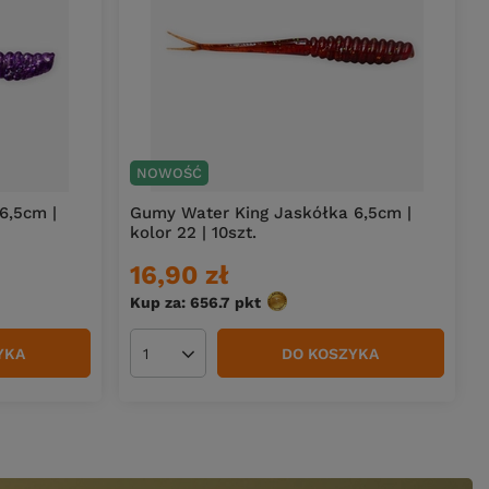
NOWOŚĆ
6,5cm |
Gumy Water King Jaskółka 6,5cm |
kolor 22 | 10szt.
16,90 zł
Kup za: 656.7
pkt
punktów
YKA
DO KOSZYKA
Ilość produktów