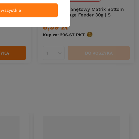
x Bottom
Koszyczek zanętowy Matrix Bottom
wszystkie
| S
Weighted Cage Feeder 30g | S
8,99 zł
w
Kup za: 296.67
PKT
punktów
ZYKA
DO KOSZYKA
Ilość produktów