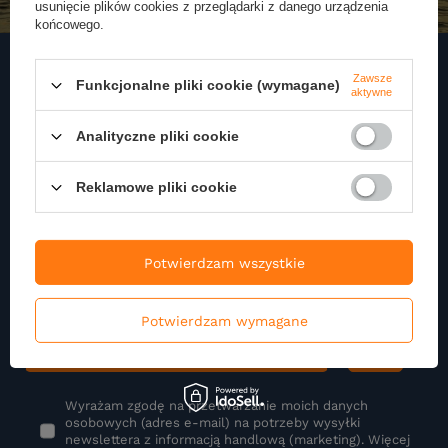
usunięcie plików cookies z przeglądarki z danego urządzenia
końcowego.
Zawsze
Funkcjonalne pliki cookie (wymagane)
aktywne
Zapisz się do naszego
Analityczne pliki cookie
Newslettera
Zapisz się do newslettera i otrzymuj najnowsze informacje o naszej
Reklamowe pliki cookie
ofercie
Podaj swoje imię
Potwierdzam wszystkie
Potwierdzam wymagane
Podaj swój adres e-mail
Wyrażam zgodę na przetwarzanie moich danych
osobowych (adres e-mail) na potrzeby wysyłki
newslettera z informacją handlową (marketing). Więcej