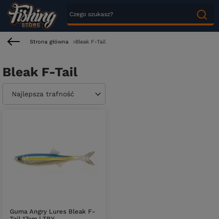
Strona główna
Bleak F-Tail
Bleak F-Tail
Zmień sortowanie
Najlepsza trafność
Guma Angry Lures Bleak F-
Tail 17cm | TBY