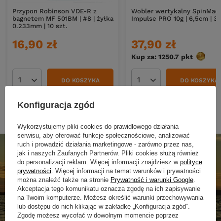
Przypon Robinson VDE-R z
Wobler wertykalny SpinMad
bagnetem MF 501BM | #8 | żyłka
Impulse PRO 10g | 6,5cm | 3
0.233mm | 10 szt.
16,90 zł
37,90 zł
Kup za: 1250.7
pkt
punktó
DO KOSZYKA
DO KOSZYKA
Ilość produktów
Ilość produktów
Konfiguracja zgód
Wykorzystujemy pliki cookies do prawidłowego działania
serwisu, aby oferować funkcje społecznościowe, analizować
ruch i prowadzić działania marketingowe - zarówno przez nas,
jak i naszych Zaufanych Partnerów. Pliki cookies służą również
do personalizacji reklam. Więcej informacji znajdziesz w
polityce
prywatności
. Więcej informacji na temat warunków i prywatności
można znaleźć także na stronie
Prywatność i warunki Google
.
Akceptacja tego komunikatu oznacza zgodę na ich zapisywanie
na Twoim komputerze. Możesz określić warunki przechowywania
lub dostępu do nich klikając w zakładkę „Konfiguracja zgód”.
Zgodę możesz wycofać w dowolnym momencie poprzez