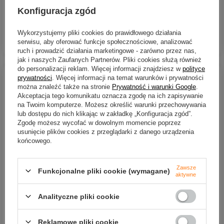
Kup za: 14091
PKT
punktów
Kup za: 14091
PKT
punktów
Konfiguracja zgód
Wykorzystujemy pliki cookies do prawidłowego działania
DO KOSZYKA
DO KOSZYKA
Ilość produktów
Ilość produktów
serwisu, aby oferować funkcje społecznościowe, analizować
ruch i prowadzić działania marketingowe - zarówno przez nas,
jak i naszych Zaufanych Partnerów. Pliki cookies służą również
do personalizacji reklam. Więcej informacji znajdziesz w
polityce
prywatności
. Więcej informacji na temat warunków i prywatności
można znaleźć także na stronie
Prywatność i warunki Google
.
Akceptacja tego komunikatu oznacza zgodę na ich zapisywanie
na Twoim komputerze. Możesz określić warunki przechowywania
lub dostępu do nich klikając w zakładkę „Konfiguracja zgód”.
Zgodę możesz wycofać w dowolnym momencie poprzez
usunięcie plików cookies z przeglądarki z danego urządzenia
końcowego.
CHWILOWO NIEDOSTĘPNY
CHWILOWO NIEDOSTĘPNY
Zawsze
Kołowrotek Favorite Blue
Wędka Favorite Blue Bird
Funkcjonalne pliki cookie (wymagane)
aktywne
Bird Nano 500S BBN5S1
Trok Stick 832L-HS 252cm |
9+1BB 5.2:1
3-10g
Analityczne pliki cookie
369,00 zł
319,59 zł
Kup za: 14091
PKT
punktów
Reklamowe pliki cookie