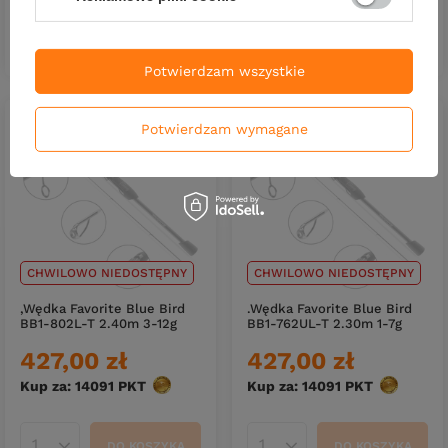
DO KOSZYKA
Ilość produktów
DO KOSZYKA
Ilość produktów
Potwierdzam wszystkie
Potwierdzam wymagane
CHWILOWO NIEDOSTĘPNY
CHWILOWO NIEDOSTĘPNY
,Wędka Favorite Blue Bird
.Wędka Favorite Blue Bird
BB1-802L-T 2.40m 3-12g
BB1-762UL-T 2.30m 1-7g
427,00 zł
427,00 zł
Kup za: 14091
PKT
punktów
Kup za: 14091
PKT
punktów
DO KOSZYKA
DO KOSZYKA