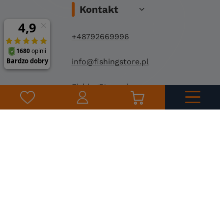
Kontakt
+48792669996
info@fishingstore.pl
FishingStore.pl
Kuznocin 1
96-500 Sochaczew
©
2026
Fishing Store
Projekt i wdrożenie: Stonehenge Agency