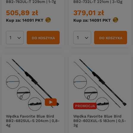
BB2‑762UL‑T 229cm | 1-7g
BB2‑732L‑T 221cm | 3-12g
505,89 zł
379,01 zł
Kup za: 14091
PKT
punktów
Kup za: 14091
PKT
punktów
DO KOSZYKA
DO KOSZYKA
Ilość produktów
Ilość produktów
PROMOCJA
Wędka Favorite Blue Bird
Wędka Favorite Blue Bird
BB2‑682SUL‑S 204cm | 0,8-
BB2‑602XUL‑S 183cm | 0,5-
4g
3g