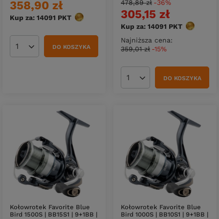
358,90 zł
478,89 zł
-36%
305,15 zł
Kup za: 14091
PKT
punktów
Kup za: 14091
PKT
punktów
Najniższa cena:
DO KOSZYKA
359,01 zł
-15%
Ilość produktów
DO KOSZYKA
Ilość produktów
Kołowrotek Favorite Blue
Kołowrotek Favorite Blue
Bird 1500S | BB15S1 | 9+1BB |
Bird 1000S | BB10S1 | 9+1BB |