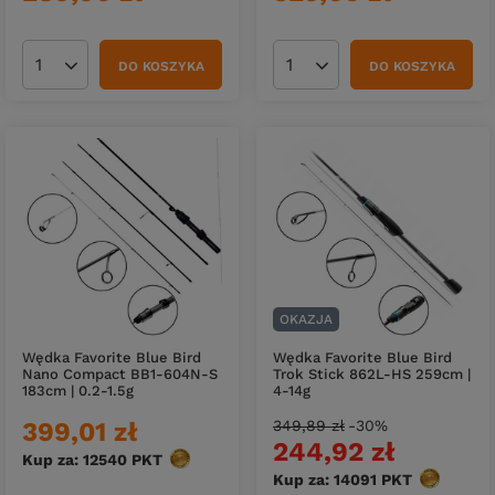
DO KOSZYKA
DO KOSZYKA
Ilość produktów
Ilość produktów
OKAZJA
Wędka Favorite Blue Bird
Wędka Favorite Blue Bird
Nano Compact BB1-604N-S
Trok Stick 862L-HS 259cm |
183cm | 0.2-1.5g
4-14g
399,01 zł
349,89 zł
-30%
244,92 zł
Kup za: 12540
PKT
punktów
Kup za: 14091
PKT
punktów