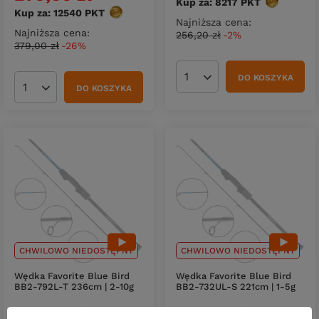
Kup za: 8217
PKT
punktów
Kup za: 12540
PKT
punktów
Najniższa cena:
Najniższa cena:
256,20 zł
-2%
379,00 zł
-26%
DO KOSZYKA
Ilość produktów
DO KOSZYKA
Ilość produktów
CHWILOWO NIEDOSTĘPNY
CHWILOWO NIEDOSTĘPNY
Wędka Favorite Blue Bird
Wędka Favorite Blue Bird
BB2‑792L-T 236cm | 2-10g
BB2‑732UL‑S 221cm | 1-5g
389,01 zł
369,01 zł