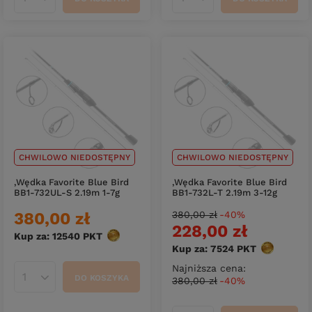
Ilość produktów
Ilość produktów
CHWILOWO NIEDOSTĘPNY
CHWILOWO NIEDOSTĘPNY
,Wędka Favorite Blue Bird
,Wędka Favorite Blue Bird
BB1-732UL-S 2.19m 1-7g
BB1-732L-T 2.19m 3-12g
380,00 zł
380,00 zł
-40%
228,00 zł
Kup za: 12540
PKT
punktów
Kup za: 7524
PKT
punktów
Najniższa cena:
DO KOSZYKA
380,00 zł
-40%
Ilość produktów