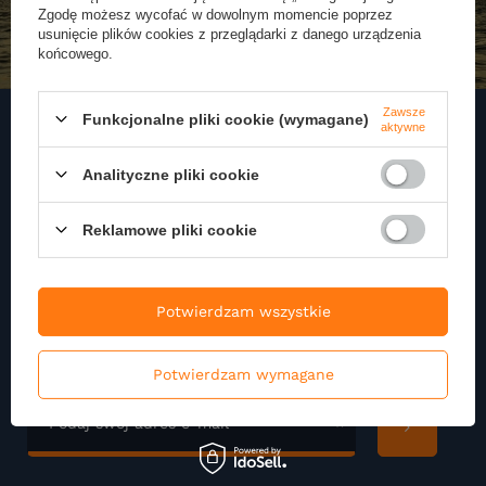
Zgodę możesz wycofać w dowolnym momencie poprzez
usunięcie plików cookies z przeglądarki z danego urządzenia
końcowego.
Zawsze
Funkcjonalne pliki cookie (wymagane)
aktywne
Zapisz się do naszego
Analityczne pliki cookie
Newslettera
Reklamowe pliki cookie
Zapisz się do newslettera i otrzymuj najnowsze informacje o naszej
ofercie
Potwierdzam wszystkie
Podaj swoje imię
Potwierdzam wymagane
Podaj swój adres e-mail