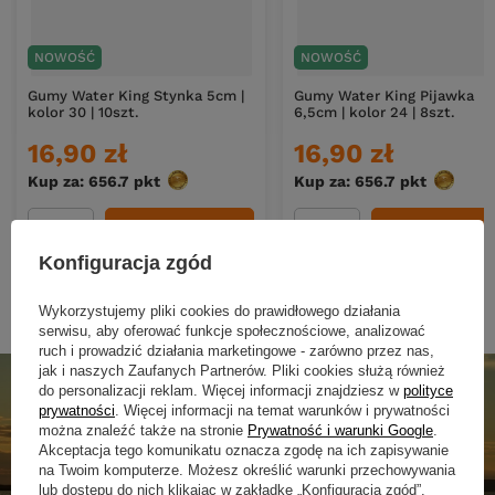
NOWOŚĆ
NOWOŚĆ
Gumy Water King Stynka 5cm |
Gumy Water King Pijawka
kolor 30 | 10szt.
6,5cm | kolor 24 | 8szt.
16,90 zł
16,90 zł
Kup za: 656.7
pkt
punktów
Kup za: 656.7
pkt
punktó
DO KOSZYKA
DO KOSZYKA
Ilość produktów
Ilość produktów
Konfiguracja zgód
Wykorzystujemy pliki cookies do prawidłowego działania
serwisu, aby oferować funkcje społecznościowe, analizować
ruch i prowadzić działania marketingowe - zarówno przez nas,
jak i naszych Zaufanych Partnerów. Pliki cookies służą również
do personalizacji reklam. Więcej informacji znajdziesz w
polityce
prywatności
. Więcej informacji na temat warunków i prywatności
można znaleźć także na stronie
Prywatność i warunki Google
.
Akceptacja tego komunikatu oznacza zgodę na ich zapisywanie
na Twoim komputerze. Możesz określić warunki przechowywania
lub dostępu do nich klikając w zakładkę „Konfiguracja zgód”.