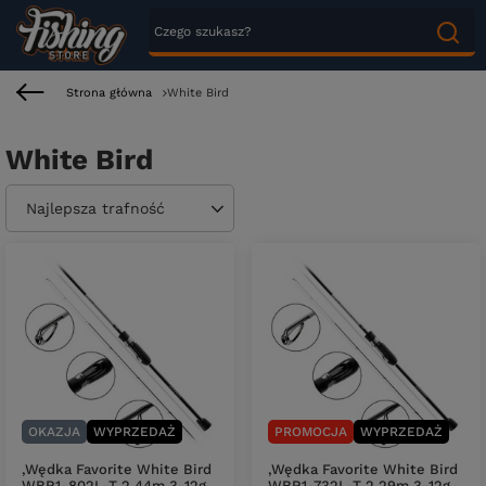
Strona główna
White Bird
White Bird
Zmień sortowanie
Najlepsza trafność
OKAZJA
WYPRZEDAŻ
PROMOCJA
WYPRZEDAŻ
,Wędka Favorite White Bird
,Wędka Favorite White Bird
WBR1-802L-T 2.44m 3-12g
WBR1-732L-T 2.29m 3-12g