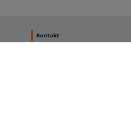
Kontakt
+48792669996
info@fishingstore.pl
FishingStore.pl
Kuznocin 1
96-500 Sochaczew