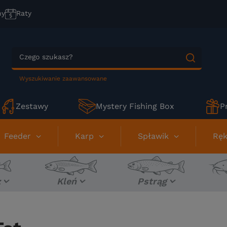
ny
Raty
Wyszukiwanie zaawansowane
Zestawy
Mystery Fishing Box
P
Feeder
Karp
Spławik
Ręk
z
Kleń
Pstrąg