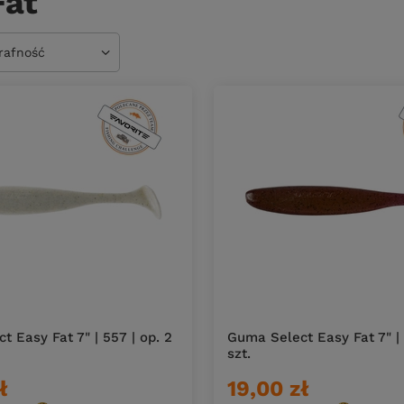
Fat
owanie
trafność
 Easy Fat 7" | 557 | op. 2
Guma Select Easy Fat 7" | 
szt.
ł
19,00 zł