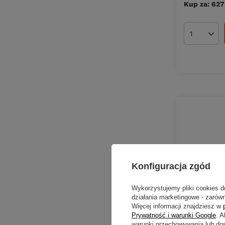
Kup za: 627
Ilość pro
Konfiguracja zgód
Wykorzystujemy pliki cookies d
działania marketingowe - zarówn
Więcej informacji znajdziesz w
Prywatność i warunki Google
. 
warunki przechowywania lub do