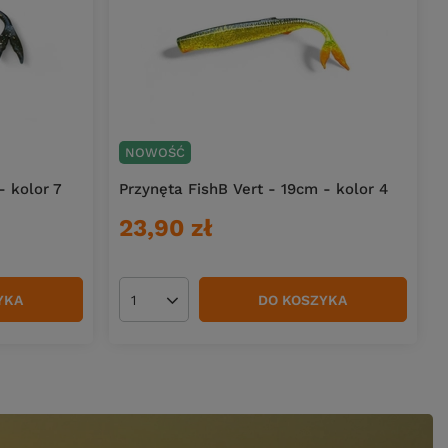
NOWOŚĆ
- kolor 7
Przynęta FishB Vert - 19cm - kolor 4
23,90 zł
YKA
DO KOSZYKA
Ilość produktów