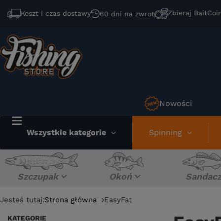
Zbieraj BaitCoi
Koszt i czas dostawy
60 dni na zwrot
Nowości
Wszystkie kategorie
Spinning
Szczupak
Okoń
Sandac
Jesteś tutaj:
Strona główna
EasyFat
KATEGORIE