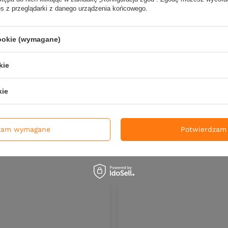
es z przeglądarki z danego urządzenia końcowego.
 Easy Fat 7" | 245 | op. 2
Guma Select Easy Fat 7" | 
szt.
ł
19,00 zł
cookie (wymagane)
PKT
punktów
Kup za: 627
PKT
punktów
kie
DO KOSZYKA
DO KOS
duktów
Ilość produktów
kie
zam wymagane
Potwierdzam 