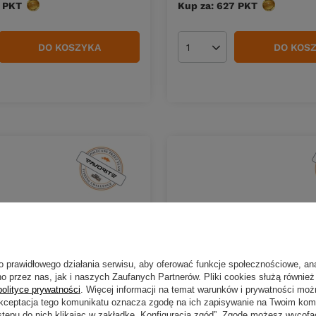
PKT
punktów
Kup za: 627
PKT
punktów
DO KOSZYKA
DO KOS
duktów
Ilość produktów
o prawidłowego działania serwisu, aby oferować funkcje społecznościowe, an
o przez nas, jak i naszych Zaufanych Partnerów. Pliki cookies służą również 
polityce prywatności
. Więcej informacji na temat warunków i prywatności moż
Akceptacja tego komunikatu oznacza zgodę na ich zapisywanie na Twoim kom
stępu do nich klikając w zakładkę „Konfiguracja zgód”. Zgodę możesz wyco