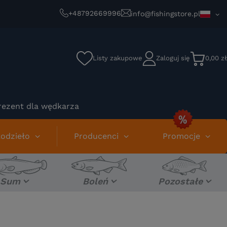
+48792669996
info@fishingstore.pl
Listy zakupowe
Zaloguj się
0,00 zł
rezent dla wędkarza
odzieło
Producenci
Promocje
Sum
Boleń
Pozostałe