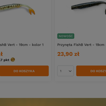
NOWOŚĆ
shB Vert - 19cm - kolor 1
Przynęta FishB Vert - 19cm 
ł
23,90 zł
.7
pkt
punktów
DO KOSZYKA
DO KOSZ
duktów
Ilość produktów