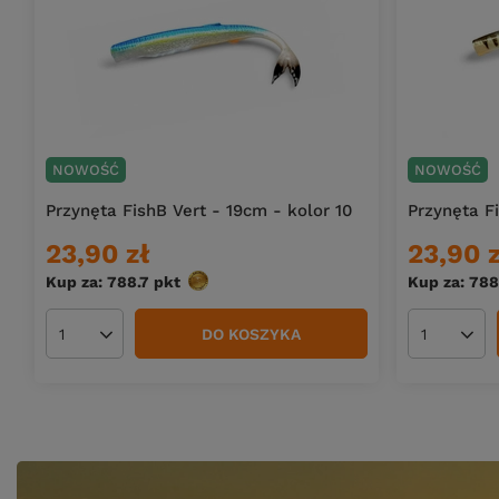
NOWOŚĆ
NOWOŚĆ
Przynęta FishB Vert - 19cm - kolor 10
Przynęta Fi
23,90 zł
23,90 z
Kup za: 788.7
pkt
punktów
Kup za: 788
DO KOSZYKA
Ilość produktów
Ilość pro