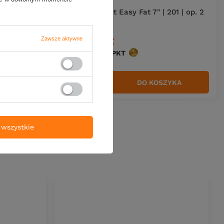
214 | op. 2
Guma Select Easy Fat 7" | 201 | op. 2
szt.
19,00 zł
Zawsze aktywne
Kup za: 627
PKT
punktów
ZYKA
DO KOSZYKA
Ilość produktów
wszystkie