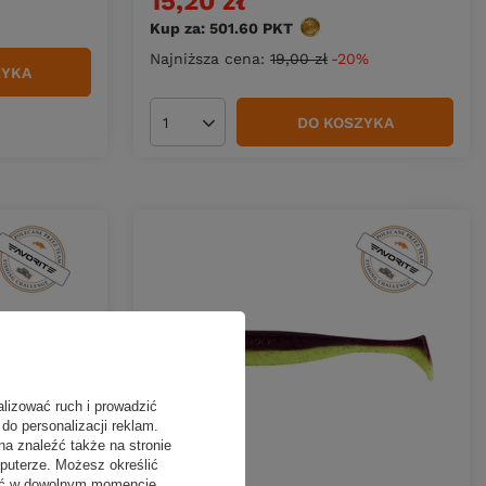
15,20 zł
Kup za: 501.60
PKT
punktów
Najniższa cena:
19,00 zł
-20%
ZYKA
DO KOSZYKA
Ilość produktów
alizować ruch i prowadzić
do personalizacji reklam.
na znaleźć także na stronie
puterze. Możesz określić
fać w dowolnym momencie