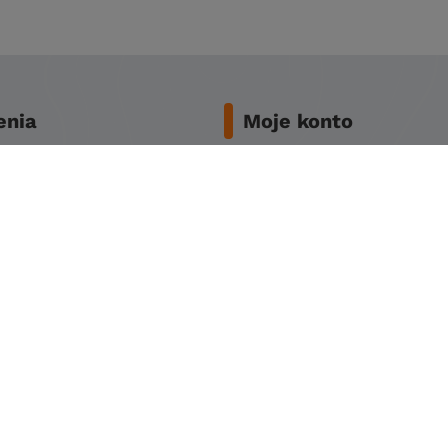
nia
Moje konto
two zakupów
Zarejestruj się
awy
Koszyk
miana
Obserwowane
y
Historia transakcji
ności