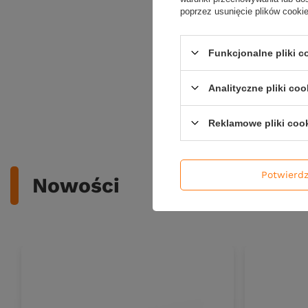
poprzez usunięcie plików cooki
Guma Select
szt.
19,00 z
Funkcjonalne pliki 
Kup za: 627
Analityczne pliki coo
Ilość pro
Reklamowe pliki coo
Potwierd
Nowości