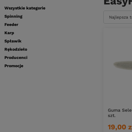
Easy
Wszystkie kategorie
Spinning
Zmień sort
Najlepsza 
Feeder
Karp
Spławik
Rękodzieło
Producenci
Promocje
Guma Select
szt.
19,00 z