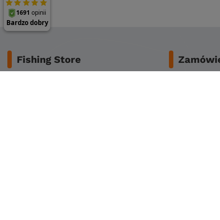
Fishing Store
Zamówie
O nas
Bezpieczeńs
Dane do przelewu
Koszty dost
Regulamin
Zwrot lub za
Reklamacje
Czas dostaw
Polityka prywatności
Sposoby płat
Polityka cookies
Klub stałego klienta
Zapisz się do newslettera