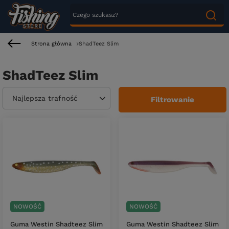
Strona główna
ShadTeez Slim
ShadTeez Slim
Zmień sortowanie
Najlepsza trafność
Filtrowanie
NOWOŚĆ
NOWOŚĆ
Guma Westin Shadteez Slim
Guma Westin Shadteez Slim