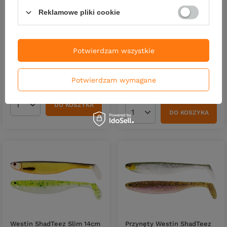
Reklamowe pliki cookie
Guma Westin ShadTeez
Przynęty Westin ShadTeez
Slim 7,5cm | Tiger Perch
Slim 14cm | Clear Water Mix
Potwierdzam wszystkie
20 | 2 szt.
5,73 zł
29,99 zł
Kup za: 189.09
PKT
punktów
Potwierdzam wymagane
Kup za: 148.17
PKT
punktów
DO KOSZYKA
Ilość produktów
DO KOSZYKA
Ilość produktów
Westin ShadTeez Slim 14cm
Przynęty Westin ShadTeez