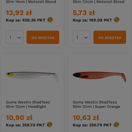
Slim 14cm | Motoroil Blood
Slim 7,5cm | Motoroil Blood
13,92 zł
5,73 zł
Kup za: 459.36
PKT
punktów
Kup za: 189.09
PKT
punktów
DO KOSZYKA
DO KOSZYKA
Ilość produktów
Ilość produktów
Guma Westin ShadTeez
Guma Westin ShadTeez
Slim 12cm | Headlight
Slim 12cm | Super Orange
10,90 zł
10,63 zł
Kup za: 359.70
PKT
punktów
Kup za: 350.79
PKT
punktów