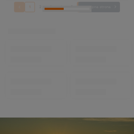
1
2
3
4
5
Następna strona