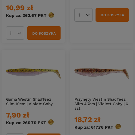
10,99 zł
Kup za: 362.67
PKT
punktów
DO KOSZYKA
Ilość produktów
DO KOSZYKA
Ilość produktów
Guma Westin ShadTeez
Przynęty Westin ShadTeez
Slim 10cm | Violett Goby
Slim 4.7cm | Violett Goby | 6
szt.
7,90 zł
18,72 zł
Kup za: 260.70
PKT
punktów
Kup za: 617.76
PKT
punktów