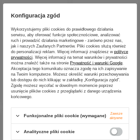
Konfiguracja zgód
Wykorzystujemy pliki cookies do prawidłowego działania
serwisu, aby oferować funkcje społecznościowe, analizować
ruch i prowadzić działania marketingowe - zarówno przez nas,
jak i naszych Zaufanych Partnerów. Pliki cookies służą również
Guma Westin ShadTeez
Guma Westin ShadTeez
do personalizacji reklam. Więcej informacji znajdziesz w
polityce
Slim 10cm | Motoroil Blood
Slim 7,5cm | Violett Goby
prywatności
. Więcej informacji na temat warunków i prywatności
można znaleźć także na stronie
Prywatność i warunki Google
.
7,94 zł
5,73 zł
Akceptacja tego komunikatu oznacza zgodę na ich zapisywanie
na Twoim komputerze. Możesz określić warunki przechowywania
Kup za: 262.02
PKT
punktów
Kup za: 189.09
PKT
punktów
lub dostępu do nich klikając w zakładkę „Konfiguracja zgód”.
Zgodę możesz wycofać w dowolnym momencie poprzez
usunięcie plików cookies z przeglądarki z danego urządzenia
DO KOSZYKA
DO KOSZYKA
Ilość produktów
Ilość produktów
końcowego.
Zawsze
Funkcjonalne pliki cookie (wymagane)
aktywne
Analityczne pliki cookie