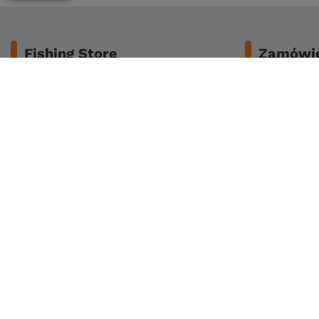
Fishing Store
Zamówie
O nas
Bezpieczeńs
Dane do przelewu
Koszty dost
Regulamin
Zwrot lub za
Reklamacje
Czas dostaw
Polityka prywatności
Sposoby płat
Polityka cookies
Klub stałego klienta
Zapisz się do newslettera