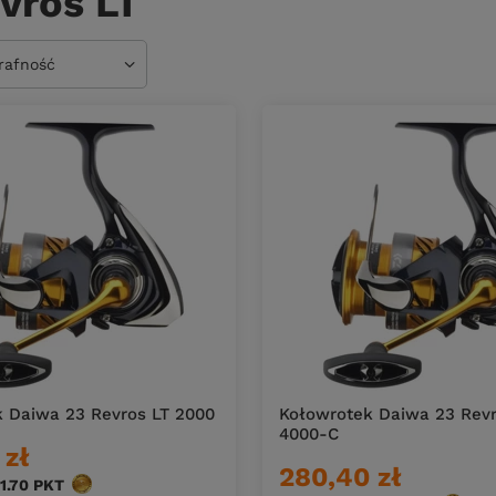
vros LT
owanie
trafność
 Daiwa 23 Revros LT 2000
Kołowrotek Daiwa 23 Revr
4000-C
 zł
280,40 zł
1.70
PKT
punktów