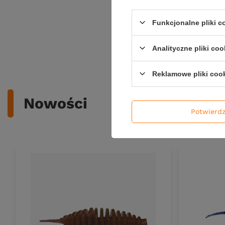
275,12 
Kup za: 90
Funkcjonalne pliki 
Analityczne pliki coo
Ilość pro
Reklamowe pliki coo
Nowości
Potwierd