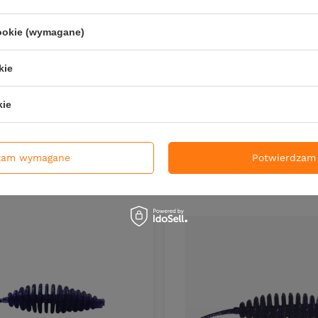
zł
78.96
PKT
punktów
cookie (wymagane)
kie
DO KOSZYKA
duktów
kie
zam wymagane
Potwierdzam 