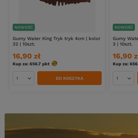
NOWOŚĆ
NOWOŚĆ
Gumy Water King Tryk tryk 4cm | kolor
Gumy Water
32 | 10szt.
3 | 10szt.
16,90 zł
16,90 z
Kup za: 656.7
pkt
punktów
Kup za: 656
DO KOSZYKA
Ilość produktów
Ilość pro