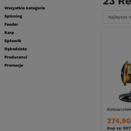
23 Re
Wszystkie kategorie
Spinning
Zmień sort
Najlepsza 
Feeder
Karp
Spławik
Rękodzieło
Producenci
Promocje
Kołowrotek
274,90
Kup za: 907