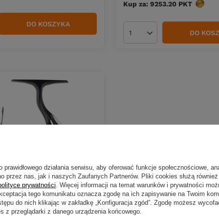
Kup za: 9253.20
PKT
punktó
DO KOSZYKA
duktów
DO KOS
Ilość produktów
o prawidłowego działania serwisu, aby oferować funkcje społecznościowe, an
o przez nas, jak i naszych Zaufanych Partnerów. Pliki cookies służą również 
polityce prywatności
. Więcej informacji na temat warunków i prywatności moż
Akceptacja tego komunikatu oznacza zgodę na ich zapisywanie na Twoim kom
stępu do nich klikając w zakładkę „Konfiguracja zgód”. Zgodę możesz wyco
 Daiwa 23 Revros LT 2500
es z przeglądarki z danego urządzenia końcowego.