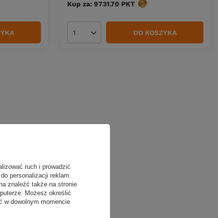
w
Kup za: 9731.70
PKT
punktów
ZYKA
DO KOSZYKA
Ilość produktów
alizować ruch i prowadzić
do personalizacji reklam.
na znaleźć także na stronie
puterze. Możesz określić
fać w dowolnym momencie