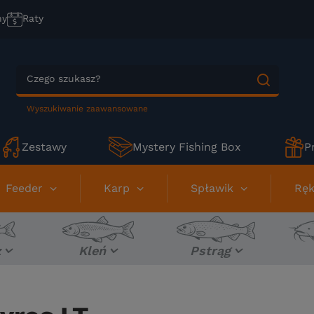
ny
Raty
Wyszukiwanie zaawansowane
Zestawy
Mystery Fishing Box
P
Feeder
Karp
Spławik
Ręk
z
Kleń
Pstrąg