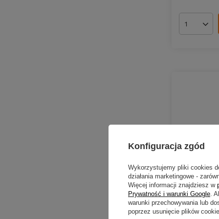
Ilość pro
Konfiguracja zgód
Wykorzystujemy pliki cookies d
działania marketingowe - zarówn
Więcej informacji znajdziesz w
Prywatność i warunki Google
. 
warunki przechowywania lub do
Kołowrotek
poprzez usunięcie plików cooki