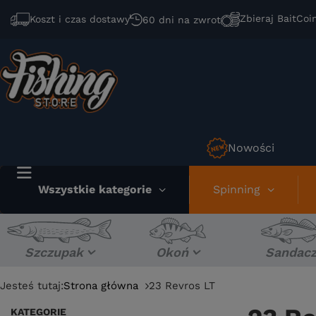
Zbieraj BaitCoi
Koszt i czas dostawy
60 dni na zwrot
Nowości
Wszystkie kategorie
Spinning
Szczupak
Okoń
Sandac
Jesteś tutaj:
Strona główna
23 Revros LT
KATEGORIE