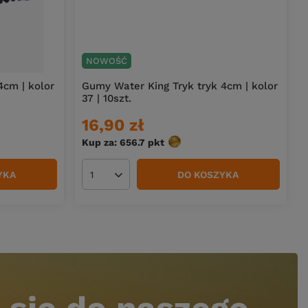
NOWOŚĆ
4cm | kolor
Gumy Water King Tryk tryk 4cm | kolor
37 | 10szt.
16,90 zł
Kup za: 656.7
pkt
punktów
YKA
DO KOSZYKA
Ilość produktów