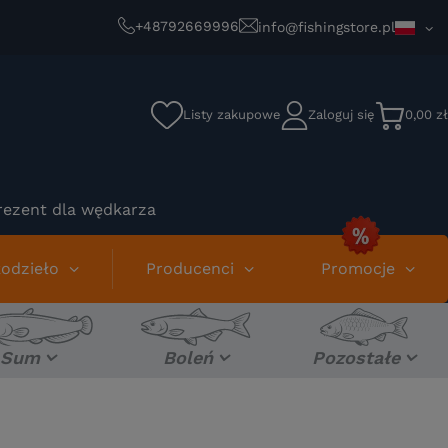
+48792669996
info@fishingstore.pl
Listy zakupowe
Zaloguj się
0,00 zł
rezent dla wędkarza
odzieło
Producenci
Promocje
Sum
Boleń
Pozostałe