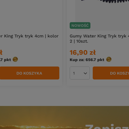
NOWOŚĆ
 King Tryk tryk 4cm | kolor
Gumy Water King Tryk tryk 
2 | 10szt.
ł
16,90 zł
.7
pkt
punktów
Kup za: 656.7
pkt
punktów
DO KOSZYKA
DO KOSZ
duktów
Ilość produktów