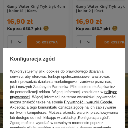
Gumy Water King Tryk tryk 4cm
Gumy Water King Tryk tryk 
| kolor 12 | 10szt.
| kolor 2 | 10szt.
16,90 zł
16,90 zł
Kup za: 656.7
pkt
punktów
Kup za: 656.7
pkt
punktó
DO KOSZYKA
DO KOSZYKA
Ilość produktów
Ilość produktów
Konfiguracja zgód
Wykorzystujemy pliki cookies do prawidłowego działania
serwisu, aby oferować funkcje społecznościowe, analizować
ruch i prowadzić działania marketingowe - zarówno przez nas,
jak i naszych Zaufanych Partnerów. Pliki cookies służą również
do personalizacji reklam. Więcej informacji znajdziesz w
polityce
prywatności
. Więcej informacji na temat warunków i prywatności
można znaleźć także na stronie
Prywatność i warunki Google
.
Akceptacja tego komunikatu oznacza zgodę na ich zapisywanie
na Twoim komputerze. Możesz określić warunki przechowywania
lub dostępu do nich klikając w zakładkę „Konfiguracja zgód”.
Zgodę możesz wycofać w dowolnym momencie poprzez
usunięcie plików cookies z przeglądarki z danego urządzenia