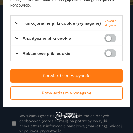
końcowego.
Zawsze
Funkcjonalne pliki cookie (wymagane)
aktywne
Zapisz się do naszego
Newslettera
Analityczne pliki cookie
Zapisz się do newslettera i otrzymuj najnowsze informacje o naszej
Reklamowe pliki cookie
ofercie
Podaj swoje imię
Potwierdzam wszystkie
Potwierdzam wymagane
Podaj swój adres e-mail
Wyrażam zgodę na przetwarzanie moich danych
osobowych (adres e-mail) na potrzeby wysyłki
newslettera z informacją handlową (marketing). Więcej
w
polityce prywatności.