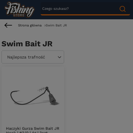
Strona główna
Swim Bait JR
Swim Bait JR
Zmień sortowanie
Najlepsza trafność
Haczyki Gurza Swim Bait JR
Hook | #2/0 | 4g | 3szt.