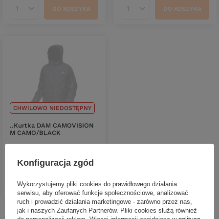
DO KOSZYKA
DO KOSZYKA
Ilość produktów
Ilość produktów
CHWILOWO NIEDOSTĘPNY
..Kurtka DAM CAMOVISION
M CAMO/BLACK
449,00 zł
Konfiguracja zgód
DO KOSZYKA
Wykorzystujemy pliki cookies do prawidłowego działania
Ilość produktów
serwisu, aby oferować funkcje społecznościowe, analizować
ruch i prowadzić działania marketingowe - zarówno przez nas,
jak i naszych Zaufanych Partnerów. Pliki cookies służą również
do personalizacji reklam. Więcej informacji znajdziesz w
polityce