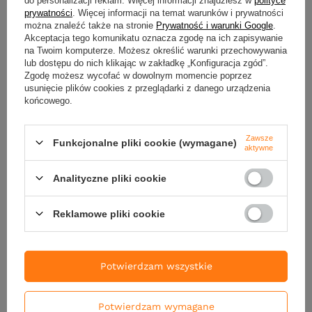
Nowości
prywatności
. Więcej informacji na temat warunków i prywatności
można znaleźć także na stronie
Prywatność i warunki Google
.
Akceptacja tego komunikatu oznacza zgodę na ich zapisywanie
na Twoim komputerze. Możesz określić warunki przechowywania
lub dostępu do nich klikając w zakładkę „Konfiguracja zgód”.
Zgodę możesz wycofać w dowolnym momencie poprzez
usunięcie plików cookies z przeglądarki z danego urządzenia
końcowego.
Zawsze
Funkcjonalne pliki cookie (wymagane)
aktywne
NOWOŚĆ
NOWOŚĆ
Analityczne pliki cookie
Przynęta CW Lures Yondu 10cm
Przynęta CW Lures Yondu 1
- tonący - 39g - C47
- tonący - 39g - C46
Reklamowe pliki cookie
60,00 zł
60,00 zł
Kup za: 1980
pkt
punktów
Kup za: 1980
pkt
punktów
Potwierdzam wszystkie
DO KOSZYKA
DO KOSZYKA
Ilość produktów
Ilość produktów
Potwierdzam wymagane