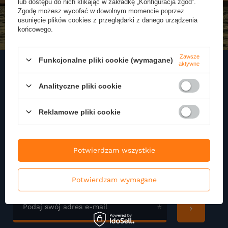
lub dostępu do nich klikając w zakładkę „Konfiguracja zgód”.
Zgodę możesz wycofać w dowolnym momencie poprzez
usunięcie plików cookies z przeglądarki z danego urządzenia
końcowego.
Zawsze
Funkcjonalne pliki cookie (wymagane)
aktywne
Analityczne pliki cookie
Zapisz się do naszego
Newslettera
Reklamowe pliki cookie
Zapisz się do newslettera i otrzymuj najnowsze informacje o naszej
ofercie
Potwierdzam wszystkie
Podaj swoje imię
Potwierdzam wymagane
Podaj swój adres e-mail