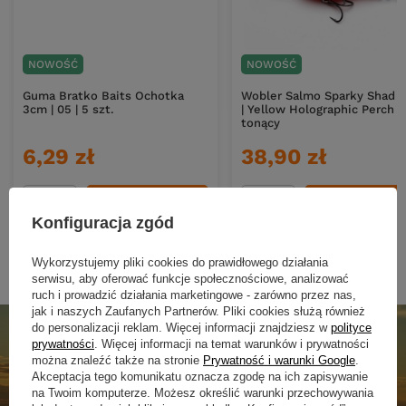
NOWOŚĆ
NOWOŚĆ
Guma Bratko Baits Ochotka
Wobler Salmo Sparky Shad 
3cm | 05 | 5 szt.
| Yellow Holographic Perch |
tonący
6,29 zł
38,90 zł
DO KOSZYKA
DO KOSZYKA
Ilość produktów
Ilość produktów
Konfiguracja zgód
Wykorzystujemy pliki cookies do prawidłowego działania
serwisu, aby oferować funkcje społecznościowe, analizować
ruch i prowadzić działania marketingowe - zarówno przez nas,
jak i naszych Zaufanych Partnerów. Pliki cookies służą również
do personalizacji reklam. Więcej informacji znajdziesz w
polityce
prywatności
. Więcej informacji na temat warunków i prywatności
można znaleźć także na stronie
Prywatność i warunki Google
.
Akceptacja tego komunikatu oznacza zgodę na ich zapisywanie
na Twoim komputerze. Możesz określić warunki przechowywania