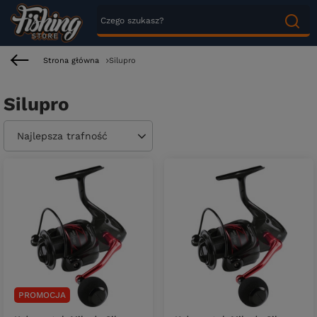
Strona główna
Silupro
Silupro
Zmień sortowanie
Najlepsza trafność
PROMOCJA