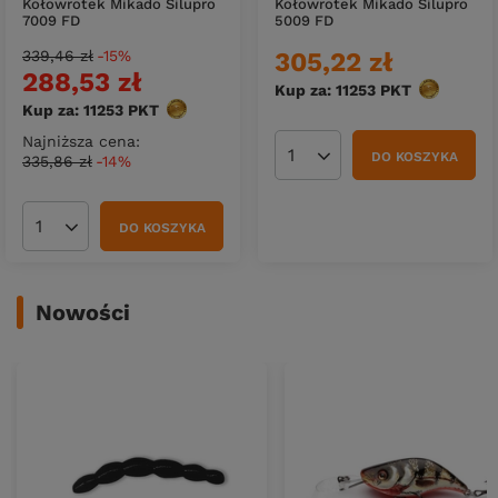
Kołowrotek Mikado Silupro
Kołowrotek Mikado Silupro
7009 FD
5009 FD
339,46 zł
-15%
305,22 zł
288,53 zł
Kup za: 11253
PKT
punktów
Kup za: 11253
PKT
punktów
Najniższa cena:
DO KOSZYKA
335,86 zł
-14%
Ilość produktów
DO KOSZYKA
Ilość produktów
Nowości