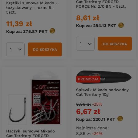
Cat Territory FORGED
Krętliki sumowe Mikado -
FORCE Nr. 2/0 BN - 5szt.
łożyskowany - rozm. 5 -
5szt.
8,61 zł
11,39 zł
Kup za: 284.13
PKT
punktów
Kup za: 375.87
PKT
punktów
DO KOSZYKA
Ilość produktów
DO KOSZYKA
Ilość produktów
PROMOCJA
Spławik Mikado podwodny
Cat Territory 10g
8,89 zł
-25%
6,67 zł
Kup za: 220.11
PKT
punktów
Najniższa cena:
Haczyki sumowe Mikado
8,89 zł
-24%
Cat Territory FORGED