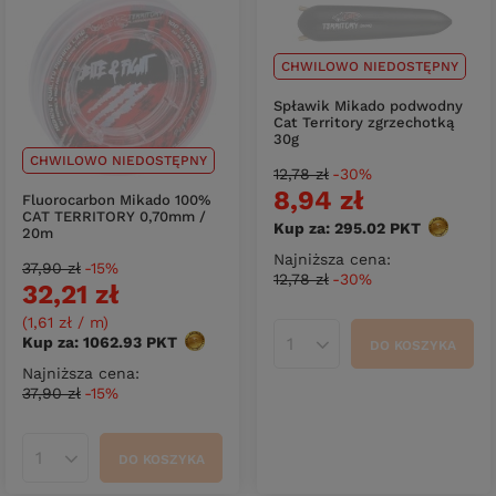
CHWILOWO NIEDOSTĘPNY
Spławik Mikado podwodny
Cat Territory zgrzechotką
30g
CHWILOWO NIEDOSTĘPNY
12,78 zł
-30%
8,94 zł
Fluorocarbon Mikado 100%
CAT TERRITORY 0,70mm /
Kup za: 295.02
PKT
punktów
20m
Najniższa cena:
37,90 zł
-15%
12,78 zł
-30%
32,21 zł
(1,61 zł / m
)
Kup za: 1062.93
PKT
punktów
DO KOSZYKA
Ilość produktów
Najniższa cena:
37,90 zł
-15%
DO KOSZYKA
Ilość produktów