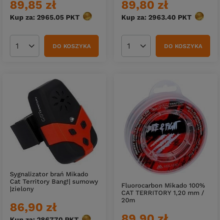
89,85 zł
89,80 zł
Kup za: 2965.05
PKT
punktów
Kup za: 2963.40
PKT
punktó
DO KOSZYKA
DO KOSZYKA
Ilość produktów
Ilość produktów
Sygnalizator brań Mikado
Cat Territory Bang!| sumowy
Fluorocarbon Mikado 100%
|zielony
CAT TERRITORY 1,20 mm /
20m
86,90 zł
89,90 zł
Kup za: 2867.70
PKT
punktów