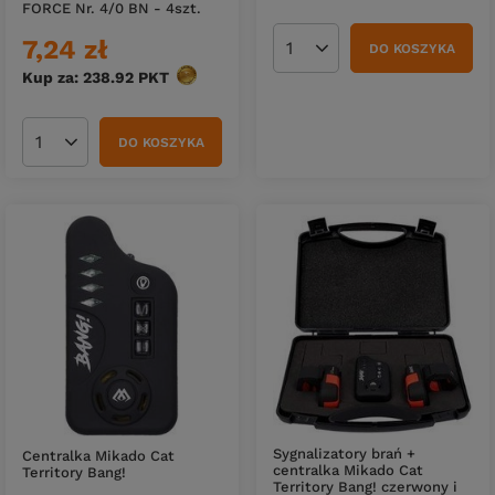
FORCE Nr. 4/0 BN - 4szt.
7,24 zł
DO KOSZYKA
Ilość produktów
Kup za: 238.92
PKT
punktów
DO KOSZYKA
Ilość produktów
Sygnalizatory brań +
Centralka Mikado Cat
centralka Mikado Cat
Territory Bang!
Territory Bang! czerwony i