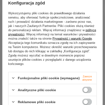
Ilość produktów
Konfiguracja zgód
Wykorzystujemy pliki cookies do prawidłowego działania
serwisu, aby oferować funkcje społecznościowe, analizować
ruch i prowadzić działania marketingowe - zarówno przez nas,
jak i naszych Zaufanych Partnerów. Pliki cookies służą również
do personalizacji reklam. Więcej informacji znajdziesz w
polityce
prywatności
. Więcej informacji na temat warunków i prywatności
PROMOCJA
można znaleźć także na stronie
Prywatność i warunki Google
.
Akceptacja tego komunikatu oznacza zgodę na ich zapisywanie
Spławik Mikado podwodny
Spławik Mikado podwodny
na Twoim komputerze. Możesz określić warunki przechowywania
Cat Territory zgrzechotką
Cat Territory zgrzechotką
lub dostępu do nich klikając w zakładkę „Konfiguracja zgód”.
60g
40g
Zgodę możesz wycofać w dowolnym momencie poprzez
usunięcie plików cookies z przeglądarki z danego urządzenia
16,86 zł
13,74 zł
-30%
końcowego.
9,62 zł
Kup za: 556.38
PKT
punktów
Kup za: 317.46
PKT
punktów
Zawsze
Funkcjonalne pliki cookie (wymagane)
Najniższa cena:
aktywne
DO KOSZYKA
13,74 zł
-29%
Ilość produktów
Analityczne pliki cookie
DO KOSZYKA
Ilość produktów
Reklamowe pliki cookie