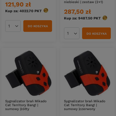
niebieski | zestaw (2+1)
121,90 zł
287,50 zł
Kup za: 4022.70
PKT
punktów
Kup za: 9487.50
PKT
punktó
DO KOSZYKA
Ilość produktów
DO KOSZYKA
Ilość produktów
Sygnalizator brań Mikado
Sygnalizator brań Mikado
Cat Territory Bang! |
Cat Territory Bang! |
sumowy |żółty
sumowy |czerwony