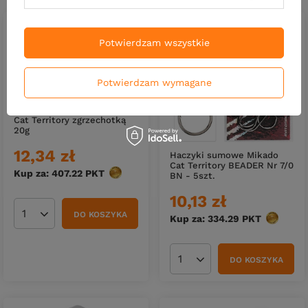
Potwierdzam wszystkie
Potwierdzam wymagane
Spławik Mikado podwodny
Cat Territory zgrzechotką
20g
12,34 zł
Haczyki sumowe Mikado
Cat Territory BEADER Nr 7/0
Kup za: 407.22
PKT
punktów
BN - 5szt.
10,13 zł
DO KOSZYKA
Ilość produktów
Kup za: 334.29
PKT
punktów
DO KOSZYKA
Ilość produktów