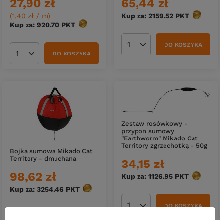
27,90 zł
65,44 zł
(1,40 zł / m
)
Kup za: 2159.52
PKT
punktów
Kup za: 920.70
PKT
punktów
DO KOSZYKA
Ilość produktów
DO KOSZYKA
Ilość produktów
Zestaw rosówkowy -
przypon sumowy
"Earthworm" Mikado Cat
Territory zgrzechotką - 50g
Bojka sumowa Mikado Cat
Territory - dmuchana
34,15 zł
98,62 zł
Kup za: 1126.95
PKT
punktów
Kup za: 3254.46
PKT
punktów
DO KOSZYKA
Ilość produktów
DO KOSZYKA