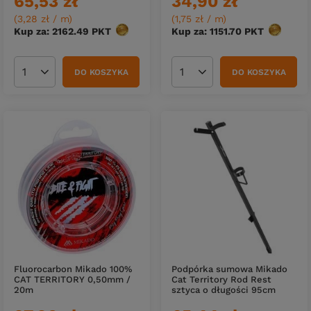
65,53 zł
34,90 zł
(3,28 zł / m
)
(1,75 zł / m
)
Kup za: 2162.49
PKT
punktów
Kup za: 1151.70
PKT
punktów
DO KOSZYKA
DO KOSZYKA
Ilość produktów
Ilość produktów
Fluorocarbon Mikado 100%
Podpórka sumowa Mikado
CAT TERRITORY 0,50mm /
Cat Territory Rod Rest
20m
sztyca o długości 95cm