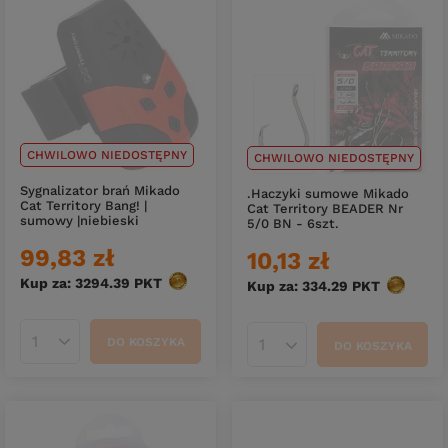
CHWILOWO NIEDOSTĘPNY
CHWILOWO NIEDOSTĘPNY
Sygnalizator brań Mikado
.Haczyki sumowe Mikado
Cat Territory Bang! |
Cat Territory BEADER Nr
sumowy |niebieski
5/0 BN - 6szt.
99,83 zł
10,13 zł
Kup za: 3294.39
PKT
punktów
Kup za: 334.29
PKT
punktów
DO KOSZYKA
DO KOSZYKA
Ilość produktów
Ilość produktów