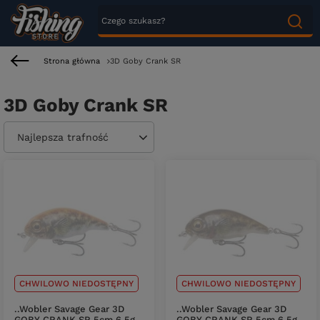
Strona główna
3D Goby Crank SR
3D Goby Crank SR
Zmień sortowanie
Najlepsza trafność
CHWILOWO NIEDOSTĘPNY
CHWILOWO NIEDOSTĘPNY
..Wobler Savage Gear 3D
..Wobler Savage Gear 3D
GOBY CRANK SR 5cm 6,5g
GOBY CRANK SR 5cm 6,5g