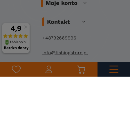
Moje konto
Kontakt
+48792669996
info@fishingstore.pl
FishingStore.pl
Kuznocin 1
96-500 Sochaczew