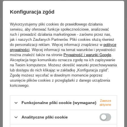
Konfiguracja zgód
DO KOSZYKA
DO KOSZYKA
Ilość produktów
Ilość produktów
Wykorzystujemy pliki cookies do prawidłowego działania
serwisu, aby oferować funkcje społecznościowe, analizować
ruch i prowadzić działania marketingowe - zarówno przez nas,
jak i naszych Zaufanych Partnerów. Pliki cookies służą również
do personalizacji reklam. Więcej informacji znajdziesz w
polityce
prywatności
. Więcej informacji na temat warunków i prywatności
można znaleźć także na stronie
Prywatność i warunki Google
.
Akceptacja tego komunikatu oznacza zgodę na ich zapisywanie
na Twoim komputerze. Możesz określić warunki przechowywania
lub dostępu do nich klikając w zakładkę „Konfiguracja zgód”.
Zgodę możesz wycofać w dowolnym momencie poprzez
CHWILOWO NIEDOSTĘPNY
CHWILOWO NIEDOSTĘPNY
usunięcie plików cookies z przeglądarki z danego urządzenia
końcowego.
..Wobler Savage Gear 3D
..Wobler Savage Gear 3D
GOBY CRANK SR 4cm 3g FL
GOBY CRANK SR 4cm 3g FL
Firetiger
BLUE SILVER
Zawsze
Funkcjonalne pliki cookie (wymagane)
32,90 zł
32,90 zł
aktywne
Kup za: 1085.70
PKT
punktów
Kup za: 1085.70
PKT
punktó
Analityczne pliki cookie