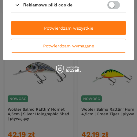
DO KOSZYKA
DO KOSZYKA
Ilość produktów
Ilość produktów
Reklamowe pliki cookie
Nowości
Potwierdzam wszystkie
Potwierdzam wymagane
NOWOŚĆ
NOWOŚĆ
Wobler Salmo Rattlin' Hornet
Wobler Salmo Rattlin' Horne
4,5cm | Silver Holographic Shad
4,5cm | Green Tiger | pływaj
| pływający
42,19 zł
42,19 zł