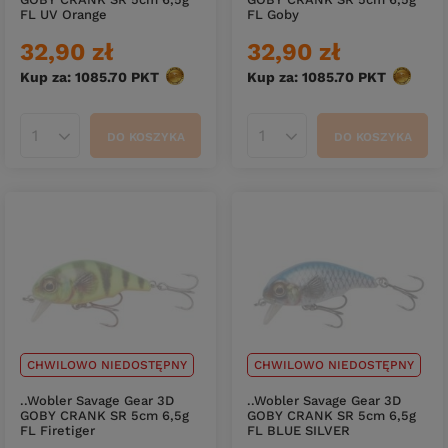
FL UV Orange
FL Goby
32,90 zł
32,90 zł
Kup za: 1085.70
PKT
punktów
Kup za: 1085.70
PKT
punktó
DO KOSZYKA
DO KOSZYKA
Ilość produktów
Ilość produktów
CHWILOWO NIEDOSTĘPNY
CHWILOWO NIEDOSTĘPNY
..Wobler Savage Gear 3D
..Wobler Savage Gear 3D
GOBY CRANK SR 5cm 6,5g
GOBY CRANK SR 5cm 6,5g
FL Firetiger
FL BLUE SILVER