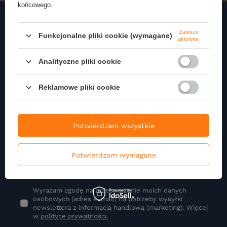
końcowego.
Zawsze
Funkcjonalne pliki cookie (wymagane)
Zapisz się do naszego
aktywne
Newslettera
Analityczne pliki cookie
Zapisz się do newslettera i otrzymuj najnowsze informacje o naszej
ofercie
Reklamowe pliki cookie
Podaj swoje imię
Potwierdzam wszystkie
Potwierdzam wymagane
Podaj swój adres e-mail
Wyrażam zgodę na przetwarzanie moich danych
osobowych (adres e-mail) na potrzeby wysyłki
newslettera z informacją handlową (marketing). Więcej
w
polityce prywatności.