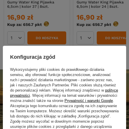
Gumy Water King Pijawka
Gumy Water King Pijawka
6,5cm | kolor 37 | 8szt.
6,5cm | kolor 24 | 8szt.
16,90 zł
16,90 zł
Kup za: 656.7
pkt
punktów
Kup za: 656.7
pkt
punktó
DO KOSZYKA
DO KOSZYKA
Ilość produktów
Ilość produktów
Konfiguracja zgód
Wykorzystujemy pliki cookies do prawidłowego działania
serwisu, aby oferować funkcje społecznościowe, analizować
ruch i prowadzić działania marketingowe - zarówno przez nas,
jak i naszych Zaufanych Partnerów. Pliki cookies służą również
do personalizacji reklam. Więcej informacji znajdziesz w
polityce
prywatności
. Więcej informacji na temat warunków i prywatności
można znaleźć także na stronie
Prywatność i warunki Google
.
Akceptacja tego komunikatu oznacza zgodę na ich zapisywanie
na Twoim komputerze. Możesz określić warunki przechowywania
lub dostępu do nich klikając w zakładkę „Konfiguracja zgód”.
Zgodę możesz wycofać w dowolnym momencie poprzez
usunięcie plików cookies z przeglądarki z danego urządzenia