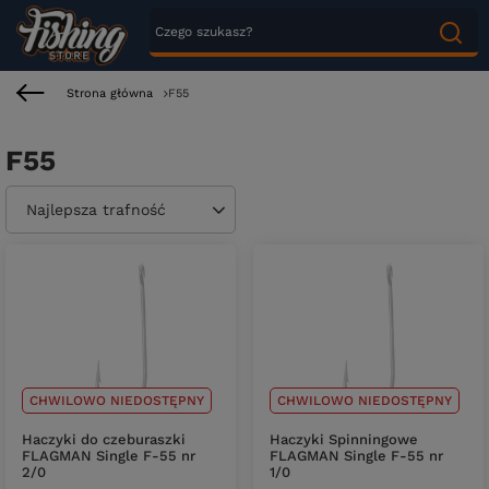
Strona główna
F55
F55
Zmień sortowanie
Najlepsza trafność
CHWILOWO NIEDOSTĘPNY
CHWILOWO NIEDOSTĘPNY
Haczyki do czeburaszki
Haczyki Spinningowe
FLAGMAN Single F-55 nr
FLAGMAN Single F-55 nr
2/0
1/0