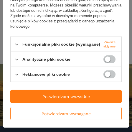
na Twoim komputerze. Możesz określić warunki przechowywania
176,47 zł
590,00 zł
lub dostępu do nich klikając w zakładkę „Konfiguracja zgód”.
Zgodę możesz wycofać w dowolnym momencie poprzez
Kup za: 5936.7
pkt
punktów
usunięcie plików cookies z przeglądarki z danego urządzenia
końcowego.
DO KOSZYKA
DO KOSZYKA
Ilość produktów
Ilość produktów
Zawsze
Funkcjonalne pliki cookie (wymagane)
aktywne
Analityczne pliki cookie
Reklamowe pliki cookie
Potwierdzam wszystkie
Potwierdzam wymagane