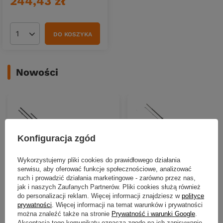
244,43 zł
DO KOSZYKA
Ilość produktów
Nowości
Konfiguracja zgód
Wykorzystujemy pliki cookies do prawidłowego działania
serwisu, aby oferować funkcje społecznościowe, analizować
ruch i prowadzić działania marketingowe - zarówno przez nas,
jak i naszych Zaufanych Partnerów. Pliki cookies służą również
NOWOŚĆ
NOWOŚĆ
do personalizacji reklam. Więcej informacji znajdziesz w
polityce
prywatności
. Więcej informacji na temat warunków i prywatności
Wędka Mikado Bixlite Pro
Wędka Daiwa Caldia Sensor 
można znaleźć także na stronie
Prywatność i warunki Google
.
Heavy Feeder 360cm | do 120g
270cm | 8-35g
Akceptacja tego komunikatu oznacza zgodę na ich zapisywanie
(3+3 sec.)