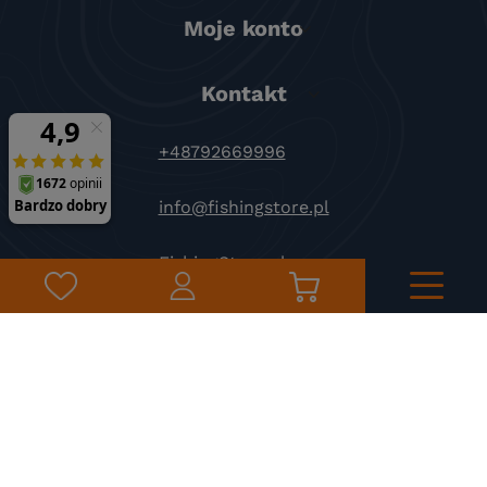
Moje konto
Kontakt
+48792669996
info@fishingstore.pl
FishingStore.pl
Kuznocin 1
96-500 Sochaczew