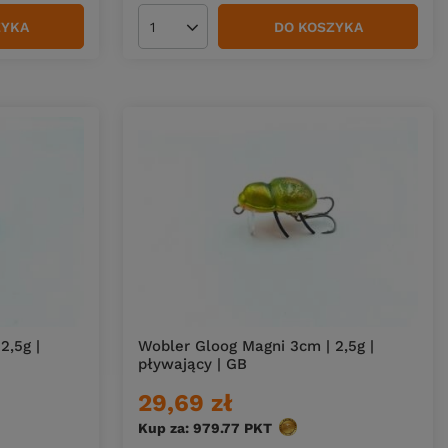
ZYKA
DO KOSZYKA
Ilość produktów
2,5g |
Wobler Gloog Magni 3cm | 2,5g |
pływający | GB
29,69 zł
w
Kup za: 979.77
PKT
punktów