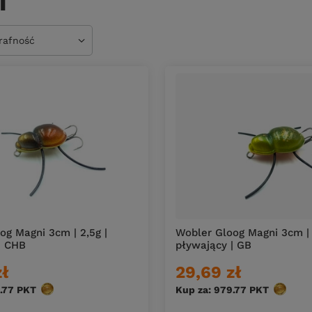
i
owanie
trafność
og Magni 3cm | 2,5g |
Wobler Gloog Magni 3cm | 
| CHB
pływający | GB
zł
29,69 zł
.77
PKT
punktów
Kup za: 979.77
PKT
punktó