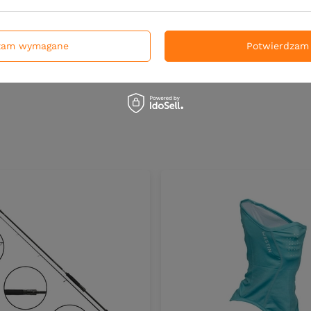
DO KOSZYKA
DO KOS
duktów
Ilość produktów
zam wymagane
Potwierdzam 