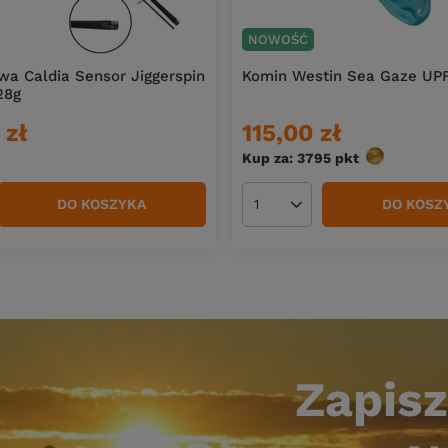
NOWOŚĆ
a Caldia Sensor Jiggerspin
Komin Westin Sea Gaze UPF
28g
 zł
115,00 zł
Kup za: 3795
pkt
punktów
DO KOSZYKA
DO KOSZ
duktów
Ilość produktów
Zapisz