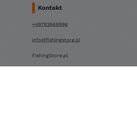
Kontakt
+48792669996
info@fishingstore.pl
FishingStore.pl
Kuznocin 1
96-500 Sochaczew
Projekt i wdrożenie: Stonehenge Agency