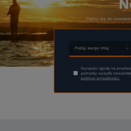
N
Zapisz się do newslett
Podaj swoje imię
Wyrażam zgodę na przetwa
potrzeby wysyłki newslette
polityce prywatności.