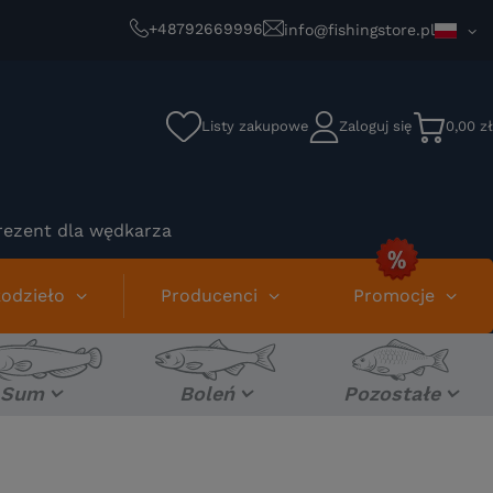
+48792669996
info@fishingstore.pl
Listy zakupowe
Zaloguj się
0,00 zł
rezent dla wędkarza
odzieło
Producenci
Promocje
Sum
Boleń
Pozostałe