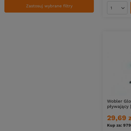
Zastosuj wybrane filtry
Ilość pro
Wobler Glo
pływający 
29,69 
Kup za: 979