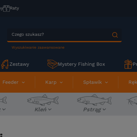
ny
Raty
Wyszukiwanie zaawansowane
Zestawy
Mystery Fishing Box
P
Feeder
Karp
Spławik
Ręk
z
Kleń
Pstrąg