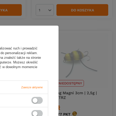
ZYKA
DO KOSZYKA
Ilość produktów
alizować ruch i prowadzić
do personalizacji reklam.
na znaleźć także na stronie
puterze. Możesz określić
fać w dowolnym momencie
CHWILOWO NIEDOSTĘPNY
Zawsze aktywne
2,5g |
Wobler Gloog Magni 3cm | 2,5g |
pływający | TRZ
29,69 zł
w
Kup za: 979.77
PKT
punktów