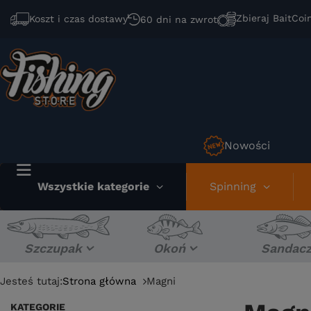
Zbieraj BaitCoi
Koszt i czas dostawy
60 dni na zwrot
Nowości
Wszystkie kategorie
Spinning
Szczupak
Okoń
Sandac
Jesteś tutaj:
Strona główna
Magni
KATEGORIE