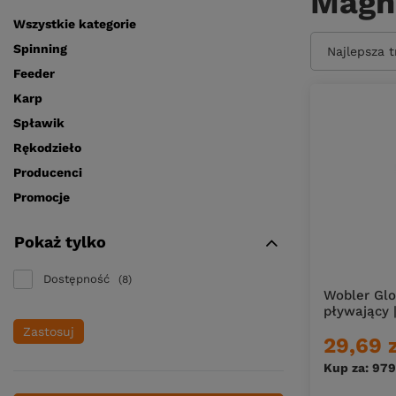
Magn
Wszystkie kategorie
Spinning
Zmień sort
Najlepsza 
Feeder
Karp
Spławik
Rękodzieło
Producenci
Promocje
Pokaż tylko
Dostępność
8
Wobler Glo
pływający 
Zastosuj
29,69 
Kup za: 979