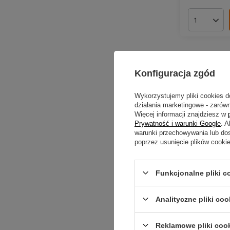
Ilość pro
Konfiguracja zgód
Wykorzystujemy pliki cookies d
działania marketingowe - zarówn
Więcej informacji znajdziesz w
Prywatność i warunki Google
. 
warunki przechowywania lub do
poprzez usunięcie plików cooki
Funkcjonalne pliki 
Wobler Glo
pływający 
Analityczne pliki coo
29,69 
Reklamowe pliki coo
Kup za: 979