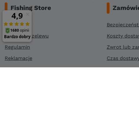
Fishing Store
Zamówie
O nas
Bezpieczeńs
Dane do przelewu
Koszty dost
Regulamin
Zwrot lub za
Reklamacje
Czas dostaw
Polityka prywatności
Sposoby płat
Polityka cookies
Klub stałego klienta
Zapisz się do newslettera
©
2026
Fishing Store