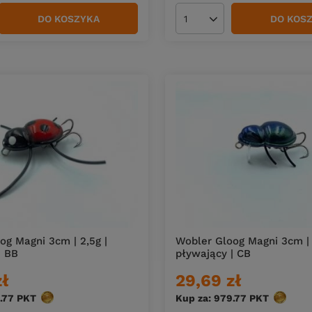
DO KOSZYKA
DO KOS
duktów
Ilość produktów
og Magni 3cm | 2,5g |
Wobler Gloog Magni 3cm | 
| BB
pływający | CB
zł
29,69 zł
.77
PKT
punktów
Kup za: 979.77
PKT
punktó