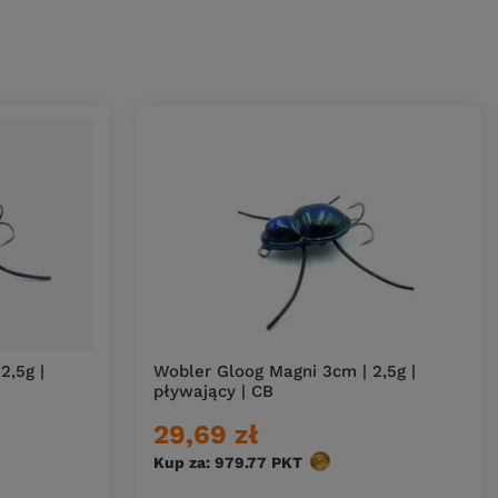
2,5g |
Wobler Gloog Magni 3cm | 2,5g |
pływający | CB
29,69 zł
w
Kup za: 979.77
PKT
punktów