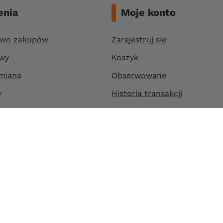
nia
Moje konto
two zakupów
Zarejestruj się
awy
Koszyk
miana
Obserwowane
y
Historia transakcji
ności