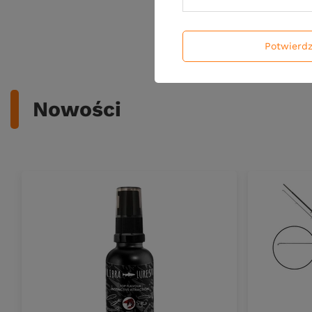
Ilość pro
Potwierd
Nowości