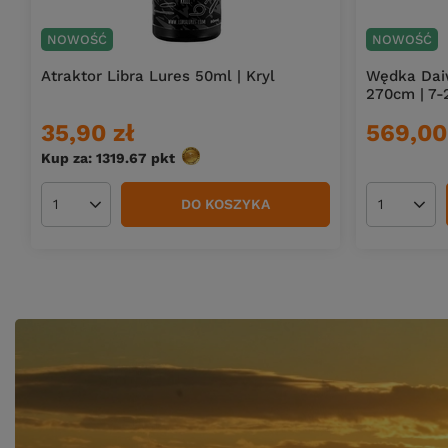
NOWOŚĆ
NOWOŚĆ
Atraktor Libra Lures 50ml | Kryl
Wędka Daiw
270cm | 7-
35,90 zł
569,00
Kup za: 1319.67
pkt
punktów
DO KOSZYKA
Ilość produktów
Ilość pro