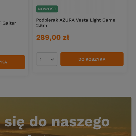
NOWOŚĆ
Podbierak AZURA Vesta Light Game
 Gaiter
2.5m
289,00 zł
DO KOSZYKA
Ilość produktów
YKA
 się do naszego