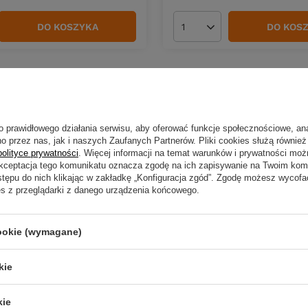
DO KOSZYKA
DO KOS
duktów
Ilość produktów
o prawidłowego działania serwisu, aby oferować funkcje społecznościowe, an
o przez nas, jak i naszych Zaufanych Partnerów. Pliki cookies służą również 
polityce prywatności
. Więcej informacji na temat warunków i prywatności moż
Akceptacja tego komunikatu oznacza zgodę na ich zapisywanie na Twoim kom
stępu do nich klikając w zakładkę „Konfiguracja zgód”. Zgodę możesz wyco
es z przeglądarki z danego urządzenia końcowego.
cookie (wymagane)
og Magni 3cm | 2,5g |
Wobler Gloog Magni 3cm | 
| TRZ
pływający | BB
kie
zł
29,69 zł
kie
.77
PKT
punktów
Kup za: 979.77
PKT
punktó