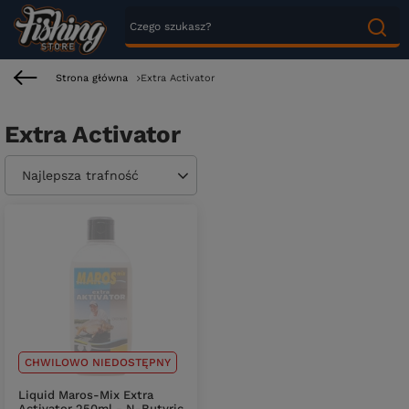
Strona główna
Extra Activator
Extra Activator
Zmień sortowanie
Najlepsza trafność
CHWILOWO NIEDOSTĘPNY
Liquid Maros-Mix Extra
Activator 250ml - N-Butyric