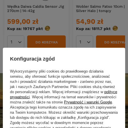
Wędka Daiwa Caldia Sensor Jig
Wobler Salmo Fatso 10cm |
270cm | 14-42g
Silver Halo | tonący
599,00 zł
54,90 zł
Kup za: 19767
pkt
punktów
Kup za: 1811.7
pkt
punktó
DO KOSZYKA
DO KOSZYKA
Ilość produktów
Ilość produktów
Konfiguracja zgód
Wykorzystujemy pliki cookies do prawidłowego działania
serwisu, aby oferować funkcje społecznościowe, analizować
ruch i prowadzić działania marketingowe - zarówno przez nas,
jak i naszych Zaufanych Partnerów. Pliki cookies służą również
do personalizacji reklam. Więcej informacji znajdziesz w
polityce
prywatności
. Więcej informacji na temat warunków i prywatności
można znaleźć także na stronie
Prywatność i warunki Google
.
Akceptacja tego komunikatu oznacza zgodę na ich zapisywanie
na Twoim komputerze. Możesz określić warunki przechowywania
lub dostępu do nich klikając w zakładkę „Konfiguracja zgód”.
Zgodę możesz wycofać w dowolnym momencie poprzez
usunięcie plików cookies z przeglądarki z danego urządzenia