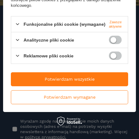
końcowego.
Zawsze
Funkcjonalne pliki cookie (wymagane)
aktywne
Zapisz się do naszego
Newslettera
Analityczne pliki cookie
Zapisz się do newslettera i otrzymuj najnowsze informacje o naszej
Reklamowe pliki cookie
ofercie
Podaj swoje imię
Potwierdzam wszystkie
Potwierdzam wymagane
Podaj swój adres e-mail
Wyrażam zgodę na przetwarzanie moich danych
osobowych (adres e-mail) na potrzeby wysyłki
newslettera z informacją handlową (marketing). Więcej
w
polityce prywatności.