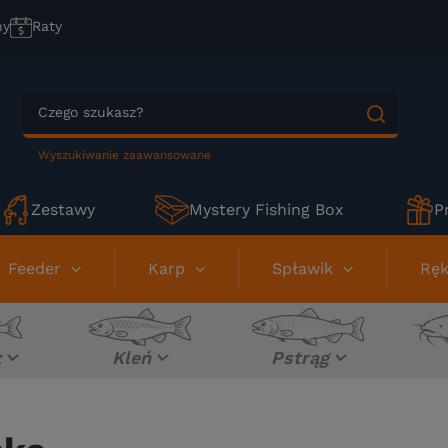
ny
Raty
Wyszukiwanie zaawansowane
Zestawy
Mystery Fishing Box
P
Feeder
Karp
Spławik
Ręk
z
Kleń
Pstrąg