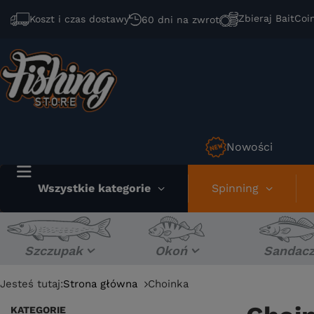
Zbieraj BaitCoi
Koszt i czas dostawy
60 dni na zwrot
Nowości
Wszystkie kategorie
Spinning
Szczupak
Okoń
Sandac
Jesteś tutaj:
Strona główna
Choinka
KATEGORIE