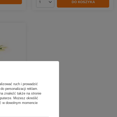
DO KOSZYKA
Ilość produktów
alizować ruch i prowadzić
do personalizacji reklam.
na znaleźć także na stronie
 3cm | 02 |
puterze. Możesz określić
fać w dowolnym momencie