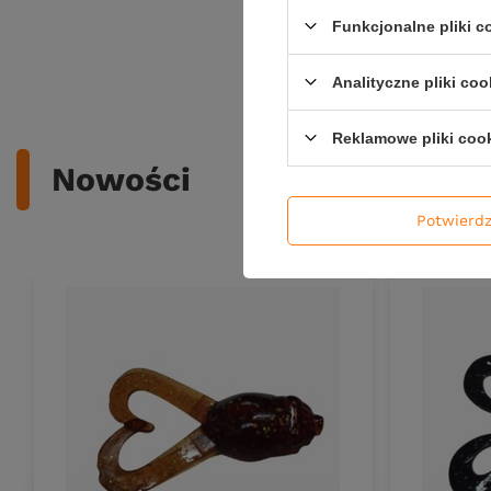
Kup za: 207
Funkcjonalne pliki 
Ilość pro
Analityczne pliki coo
Reklamowe pliki coo
Nowości
Potwierd