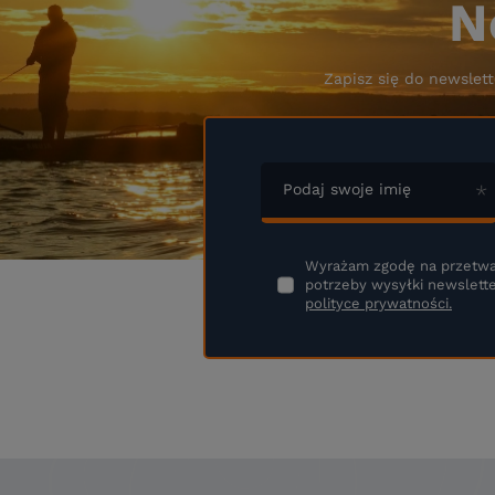
N
Zapisz się do newslett
Podaj swoje imię
Wyrażam zgodę na przetwa
potrzeby wysyłki newslette
polityce prywatności.