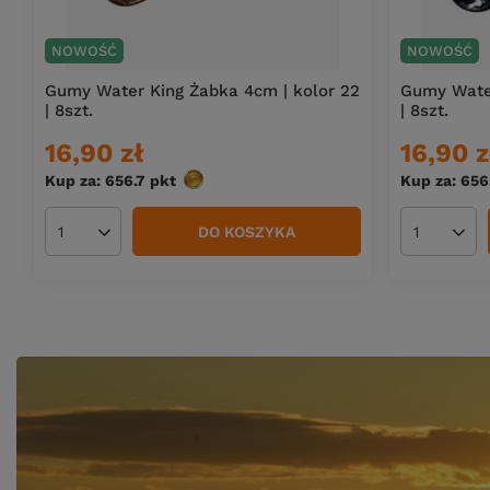
NOWOŚĆ
NOWOŚĆ
Gumy Water King Żabka 4cm | kolor 22
Gumy Water
| 8szt.
| 8szt.
16,90 zł
16,90 z
Kup za: 656.7
pkt
punktów
Kup za: 656
DO KOSZYKA
Ilość produktów
Ilość pro