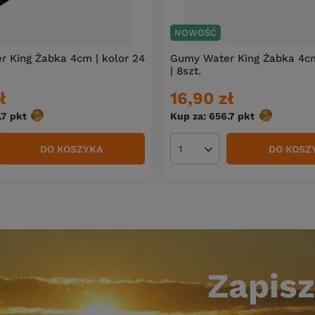
NOWOŚĆ
 King Żabka 4cm | kolor 24
Gumy Water King Żabka 4cm
| 8szt.
ł
16,90 zł
.7
pkt
punktów
Kup za: 656.7
pkt
punktów
DO KOSZYKA
DO KOSZ
duktów
Ilość produktów
Zapisz