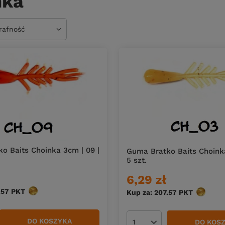
nka
owanie
trafność
o Baits Choinka 3cm | 09 |
Guma Bratko Baits Choinka
5 szt.
6,29 zł
.57
PKT
punktów
Kup za: 207.57
PKT
punktów
DO KOSZYKA
DO KOS
duktów