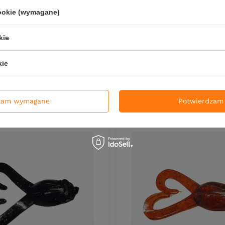
.57
PKT
punktów
Kup za: 207.57
PKT
punktów
cookie (wymagane)
DO KOSZYKA
DO KOS
duktów
Ilość produktów
kie
kie
zam wymagane
Potwierdzam 