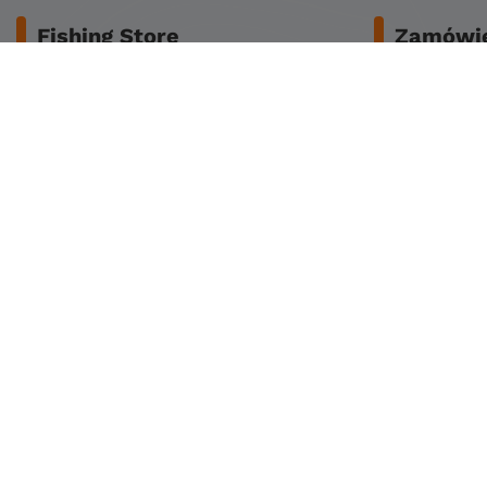
Fishing Store
Zamówie
O nas
Bezpieczeńs
Dane do przelewu
Koszty dost
Regulamin
Zwrot lub za
Reklamacje
Czas dostaw
Polityka prywatności
Sposoby płat
Polityka cookies
Klub stałego klienta
Zapisz się do newslettera
©
2026
Fishing Store