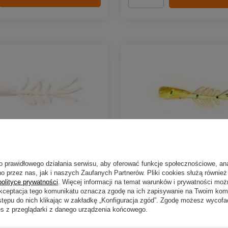
Ilość produktów
o prawidłowego działania serwisu, aby oferować funkcje społecznościowe, an
o przez nas, jak i naszych Zaufanych Partnerów. Pliki cookies służą również 
polityce prywatności
. Więcej informacji na temat warunków i prywatności moż
o Baits Choinka 3cm | 06 |
Guma Bratko Baits Choinka
Akceptacja tego komunikatu oznacza zgodę na ich zapisywanie na Twoim kom
5 szt.
stępu do nich klikając w zakładkę „Konfiguracja zgód”. Zgodę możesz wyco
es z przeglądarki z danego urządzenia końcowego.
6,29 zł