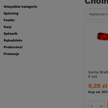
Choi
Wszystkie kategorie
Spinning
Zmień sort
Najlepsza 
Feeder
Karp
Spławik
Rękodzieło
Producenci
Promocje
Guma Bratk
5 szt.
6,29 zł
Kup za: 207
Ilość pro