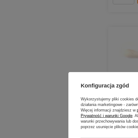
Konfiguracja zgód
Wykorzystujemy pliki cookies d
działania marketingowe - zarówn
Więcej informacji znajdziesz w
Guma Bratk
Prywatność i warunki Google
. 
5 szt.
warunki przechowywania lub do
poprzez usunięcie plików cooki
6,29 zł