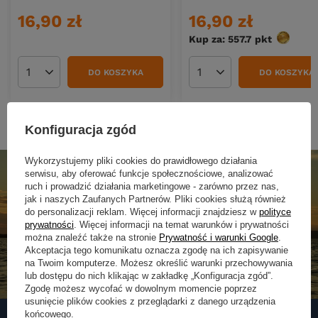
16,90 zł
16,90 zł
Kup za: 557.7
pkt
punktów
DO KOSZYKA
DO KOSZYKA
Ilość produktów
Ilość produktów
Konfiguracja zgód
Wykorzystujemy pliki cookies do prawidłowego działania
serwisu, aby oferować funkcje społecznościowe, analizować
ruch i prowadzić działania marketingowe - zarówno przez nas,
jak i naszych Zaufanych Partnerów. Pliki cookies służą również
do personalizacji reklam. Więcej informacji znajdziesz w
polityce
prywatności
. Więcej informacji na temat warunków i prywatności
można znaleźć także na stronie
Prywatność i warunki Google
.
Akceptacja tego komunikatu oznacza zgodę na ich zapisywanie
na Twoim komputerze. Możesz określić warunki przechowywania
lub dostępu do nich klikając w zakładkę „Konfiguracja zgód”.
Zgodę możesz wycofać w dowolnym momencie poprzez
usunięcie plików cookies z przeglądarki z danego urządzenia
końcowego.