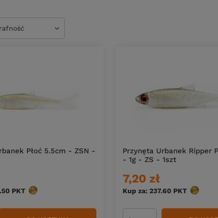
owanie
trafność
rbanek Płoć 5.5cm - ZSN -
Przynęta Urbanek Ripper 
- 1g - ZS - 1szt
7,20 zł
.50
PKT
punktów
Kup za: 237.60
PKT
punktów