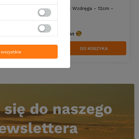
- kolor 1
Przynęta FishB Wzdręga - 12cm -
kolor 7
19,90 zł
Kup za: 656.7
pkt
punktów
YKA
DO KOSZYKA
Ilość produktów
wszystkie
 się do naszego
ewslettera