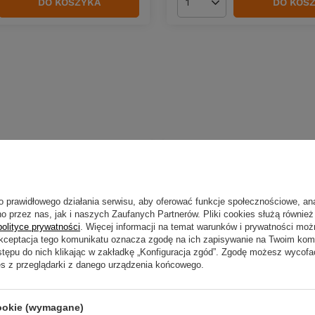
DO KOSZYKA
DO KOS
duktów
Ilość produktów
o prawidłowego działania serwisu, aby oferować funkcje społecznościowe, an
o przez nas, jak i naszych Zaufanych Partnerów. Pliki cookies służą również 
polityce prywatności
. Więcej informacji na temat warunków i prywatności moż
Akceptacja tego komunikatu oznacza zgodę na ich zapisywanie na Twoim kom
stępu do nich klikając w zakładkę „Konfiguracja zgód”. Zgodę możesz wyco
es z przeglądarki z danego urządzenia końcowego.
cookie (wymagane)
NOWOŚĆ