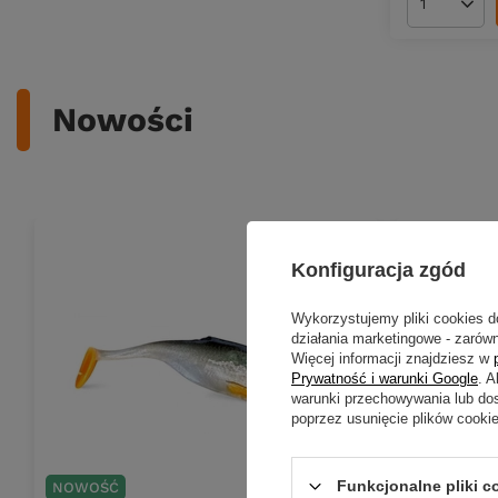
Ilość pro
Nowości
Konfiguracja zgód
Wykorzystujemy pliki cookies d
działania marketingowe - zarówn
Więcej informacji znajdziesz w
Prywatność i warunki Google
. 
warunki przechowywania lub do
poprzez usunięcie plików cooki
Funkcjonalne pliki 
NOWOŚĆ
NOWOŚĆ