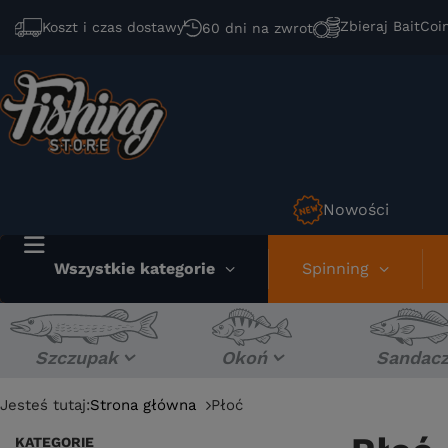
Zbieraj BaitCoi
Koszt i czas dostawy
60 dni na zwrot
Nowości
Wszystkie kategorie
Spinning
Szczupak
Okoń
Sandac
Jesteś tutaj:
Strona główna
Płoć
KATEGORIE