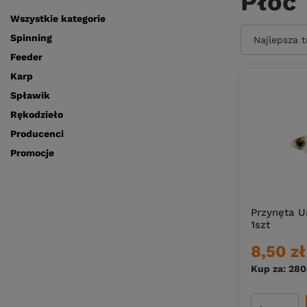
Płoć
Wszystkie kategorie
Spinning
Zmień sort
Najlepsza 
Feeder
Karp
Spławik
Rękodzieło
Producenci
Promocje
Przynęta U
1szt
8,50 zł
Kup za: 280