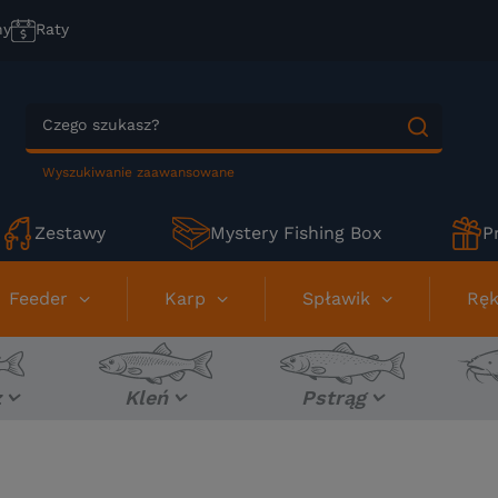
ny
Raty
Wyszukiwanie zaawansowane
Zestawy
Mystery Fishing Box
P
Feeder
Karp
Spławik
Ręk
z
Kleń
Pstrąg