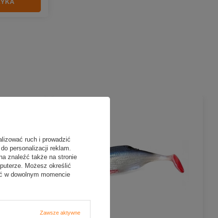
ZYKA
alizować ruch i prowadzić
do personalizacji reklam.
na znaleźć także na stronie
puterze. Możesz określić
fać w dowolnym momencie
Zawsze aktywne
NOWOŚĆ