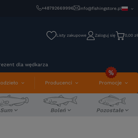
+48792669996
info@fishingstore.pl
Listy zakupowe
Zaloguj się
0,00 zł
rezent dla wędkarza
odzieło
Producenci
Promocje
Sum
Boleń
Pozostałe