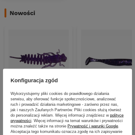
Nowości
Konfiguracja zgód
NOWOŚĆ
NOWOŚĆ
Wykorzystujemy pliki cookies do prawidłowego działania
Gumy Water King Larwa 5,5cm |
Gumy Water King Stynka 5c
serwisu, aby oferować funkcje społecznościowe, analizować
kolor 30 | 8szt.
kolor 3 | 10szt.
ruch i prowadzić działania marketingowe - zarówno przez nas,
16,90 zł
16,90 zł
jak i naszych Zaufanych Partnerów. Pliki cookies służą również
do personalizacji reklam. Więcej informacji znajdziesz w
polityce
Kup za: 656.7
pkt
punktów
Kup za: 656.7
pkt
punktó
prywatności
. Więcej informacji na temat warunków i prywatności
można znaleźć także na stronie
Prywatność i warunki Google
.
Akceptacja tego komunikatu oznacza zgodę na ich zapisywanie
DO KOSZYKA
DO KOSZYKA
Ilość produktów
Ilość produktów