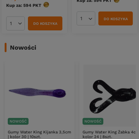
Kup za: 594
PKT
punktów
Kup za: 594
PKT
punktów
DO KOSZYKA
Ilość produktów
DO KOSZYKA
Ilość produktów
Nowości
NOWOŚĆ
NOWOŚĆ
Gumy Water King Kijanka 3,5cm
Gumy Water King Żabka 4cm
| kolor 30 | 10szt.
kolor 24 | 8szt.