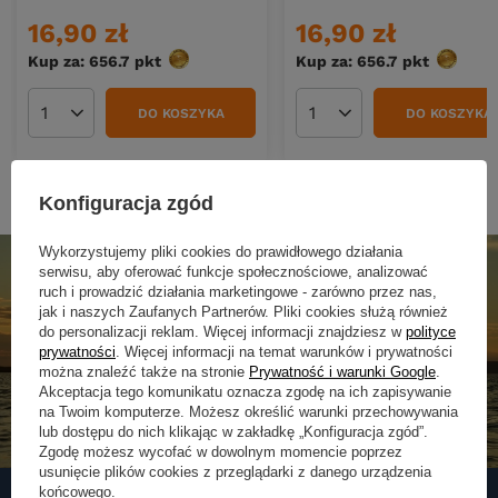
16,90 zł
16,90 zł
Kup za: 656.7
pkt
punktów
Kup za: 656.7
pkt
punktó
DO KOSZYKA
DO KOSZYKA
Ilość produktów
Ilość produktów
Konfiguracja zgód
Wykorzystujemy pliki cookies do prawidłowego działania
serwisu, aby oferować funkcje społecznościowe, analizować
ruch i prowadzić działania marketingowe - zarówno przez nas,
jak i naszych Zaufanych Partnerów. Pliki cookies służą również
do personalizacji reklam. Więcej informacji znajdziesz w
polityce
prywatności
. Więcej informacji na temat warunków i prywatności
można znaleźć także na stronie
Prywatność i warunki Google
.
Akceptacja tego komunikatu oznacza zgodę na ich zapisywanie
na Twoim komputerze. Możesz określić warunki przechowywania
lub dostępu do nich klikając w zakładkę „Konfiguracja zgód”.
Zgodę możesz wycofać w dowolnym momencie poprzez
usunięcie plików cookies z przeglądarki z danego urządzenia
końcowego.