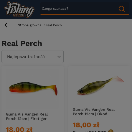
Strona główna
Real Perch
Real Perch
Zmień sortowanie
Najlepsza trafność
Guma Vis Vangen Real
Perch 12cm | Okoń
Guma Vis Vangen Real
Perch 12cm | Firetiger
18,00 zł
18,00 zł