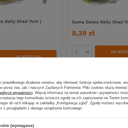
 Belly Shad 11cm |
Guma Daiwa Belly Shad 11
8,39 zł
DO KOS
Ilość produktów
DO KOSZYKA
duktów
o prawidłowego działania serwisu, aby oferować funkcje społecznościowe, an
o przez nas, jak i naszych Zaufanych Partnerów. Pliki cookies służą również 
polityce prywatności
. Więcej informacji na temat warunków i prywatności moż
Akceptacja tego komunikatu oznacza zgodę na ich zapisywanie na Twoim kom
stępu do nich klikając w zakładkę „Konfiguracja zgód”. Zgodę możesz wyco
es z przeglądarki z danego urządzenia końcowego.
 Belly Shad 6cm | Ayu
cookie (wymagane)