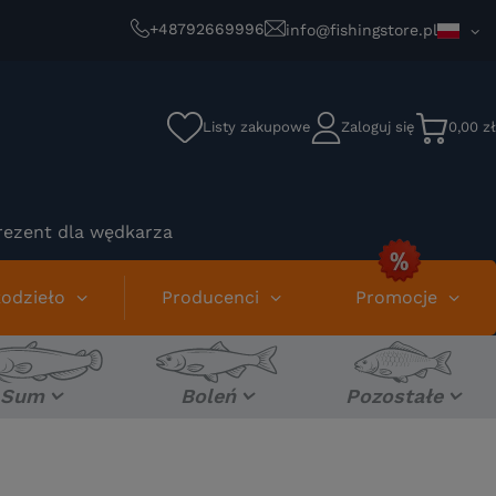
+48792669996
info@fishingstore.pl
Listy zakupowe
Zaloguj się
0,00 zł
rezent dla wędkarza
odzieło
Producenci
Promocje
Sum
Boleń
Pozostałe