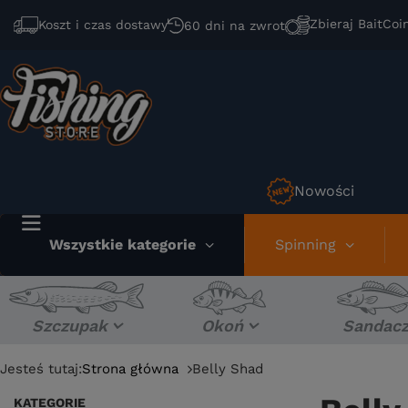
Zbieraj BaitCoi
Koszt i czas dostawy
60 dni na zwrot
Nowości
Wszystkie kategorie
Spinning
Szczupak
Okoń
Sandac
Jesteś tutaj:
Strona główna
Belly Shad
KATEGORIE