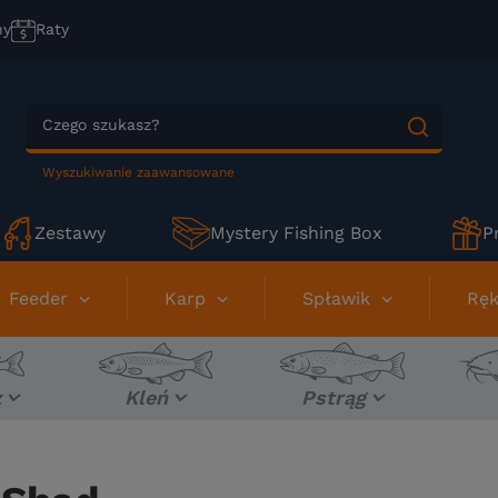
ny
Raty
Wyszukiwanie zaawansowane
Zestawy
Mystery Fishing Box
P
Feeder
Karp
Spławik
Ręk
z
Kleń
Pstrąg