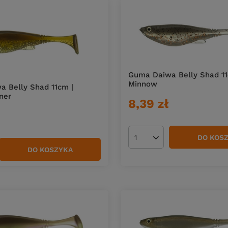
Guma Daiwa Belly Shad 11
Minnow
 Belly Shad 11cm |
ner
8,39 zł
DO KOS
Ilość produktów
DO KOSZYKA
duktów