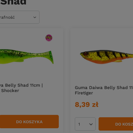
 Shad
owanie
trafność
 Belly Shad 11cm |
Guma Daiwa Belly Shad 11
 Shocker
Firetiger
8,39 zł
DO KOSZYKA
duktów
DO KOS
Ilość produktów