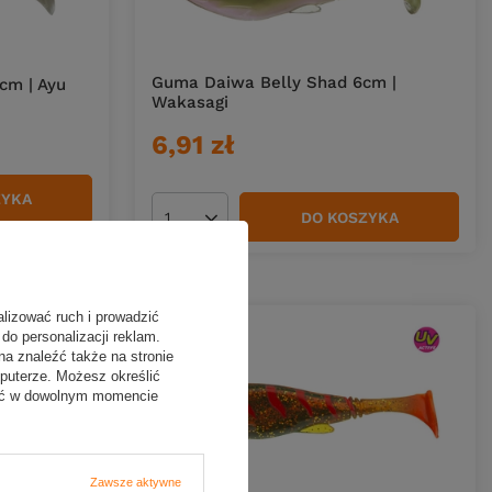
Guma Daiwa Belly Shad 6cm |
cm | Ayu
Wakasagi
6,91 zł
ZYKA
DO KOSZYKA
Ilość produktów
alizować ruch i prowadzić
do personalizacji reklam.
na znaleźć także na stronie
puterze. Możesz określić
fać w dowolnym momencie
Zawsze aktywne