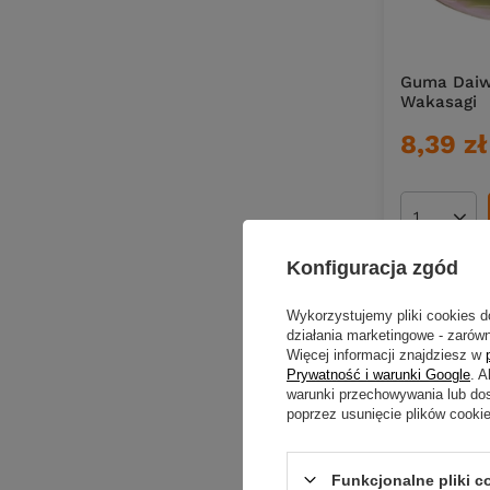
Guma Daiwa
Wakasagi
8,39 zł
Ilość pro
Konfiguracja zgód
Wykorzystujemy pliki cookies d
działania marketingowe - zarówn
Więcej informacji znajdziesz w
Prywatność i warunki Google
. 
warunki przechowywania lub do
poprzez usunięcie plików cooki
Guma Daiwa
Funkcjonalne pliki 