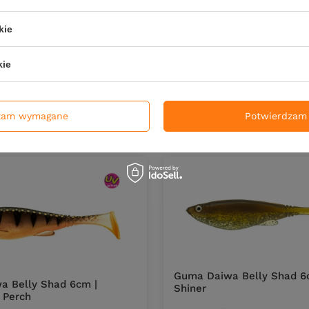
Guma Daiwa Belly Shad 6
Firetiger
kie
7,60 zł
DO KOSZYKA
kie
duktów
DO KOS
Ilość produktów
zam wymagane
Potwierdzam 
Guma Daiwa Belly Shad 6
a Belly Shad 6cm |
Shiner
 Perch