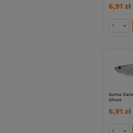
6,91 zł
Ilość pro
Guma Daiw
Ghost
6,91 zł