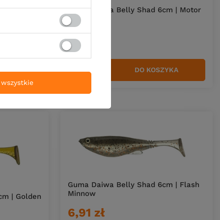
Guma Daiwa Belly Shad 6cm | Motor
cm | Ghost
Oil Tiger
6,91 zł
DO KOSZYKA
ZYKA
Ilość produktów
wszystkie
Guma Daiwa Belly Shad 6cm | Flash
Minnow
cm | Golden
6,91 zł