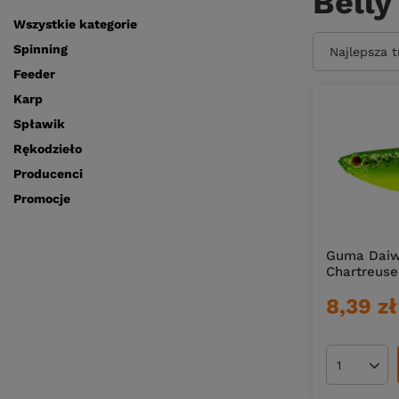
Belly
Wszystkie kategorie
Spinning
Zmień sort
Najlepsza 
Feeder
Karp
Spławik
Rękodzieło
Producenci
Promocje
Guma Daiwa
Chartreuse
8,39 zł
Ilość pro