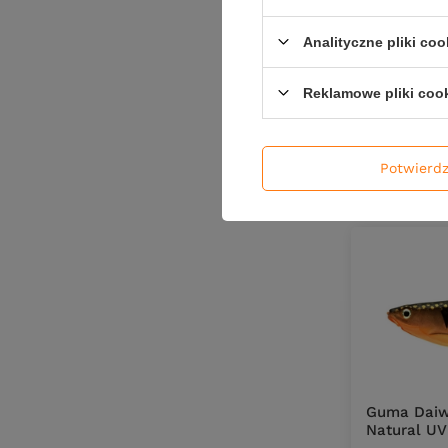
6,91 zł
Analityczne pliki coo
Reklamowe pliki coo
Ilość pro
Potwierd
Guma Daiw
Natural UV