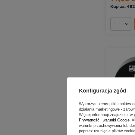
Kup za: 462
Ilość pro
Konfiguracja zgód
Wykorzystujemy pliki cookies d
działania marketingowe - zarówn
Więcej informacji znajdziesz w
Prywatność i warunki Google
. 
Feeder Bai
warunki przechowywania lub do
6/8mm | D
poprzez usunięcie plików cooki