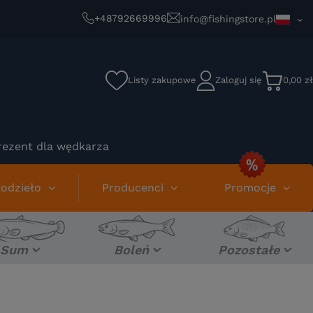
+48792669996
info@fishingstore.pl
Listy zakupowe
Zaloguj się
0,00 zł
rezent dla wędkarza
odzieło
Producenci
Promocje
Sum
Boleń
Pozostałe