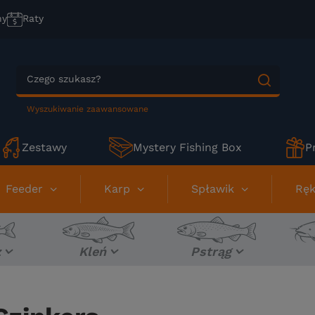
ny
Raty
Wyszukiwanie zaawansowane
Zestawy
Mystery Fishing Box
P
Feeder
Karp
Spławik
Ręk
z
Kleń
Pstrąg