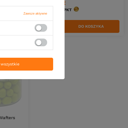
14,00 zł
Kup za: 462
PKT
punktów
Zawsze aktywne
ZYKA
DO KOSZYKA
Ilość produktów
wszystkie
 Wafters