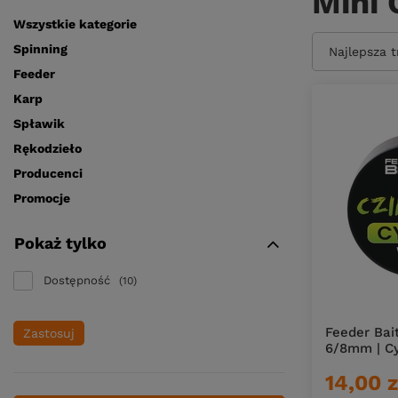
Mini 
Wszystkie kategorie
Spinning
Zmień sort
Najlepsza 
Feeder
Karp
Spławik
Rękodzieło
Producenci
Promocje
Pokaż tylko
Dostępność
10
Feeder Bai
Zastosuj
6/8mm | Cy
14,00 z