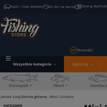
Zbieraj BaitCoi
Koszt i czas dostawy
60 dni na zwrot
Nowości
Wszystkie kategorie
Spinning
Szczupak
Okoń
Sandac
Jesteś tutaj:
Strona główna
Mini Czinkers
KATEGORIE