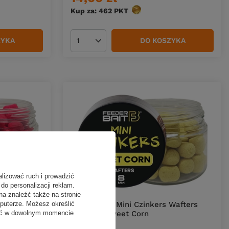
Kup za: 462
PKT
punktów
ZYKA
DO KOSZYKA
Ilość produktów
alizować ruch i prowadzić
do personalizacji reklam.
na znaleźć także na stronie
puterze. Możesz określić
 Wafters
Feeder Bait Mini Czinkers Wafters
fać w dowolnym momencie
6/8mm | Sweet Corn