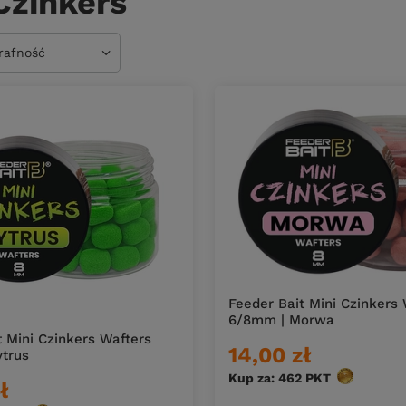
Czinkers
owanie
trafność
Feeder Bait Mini Czinkers
6/8mm | Morwa
t Mini Czinkers Wafters
14,00 zł
trus
Kup za: 462
PKT
punktów
ł