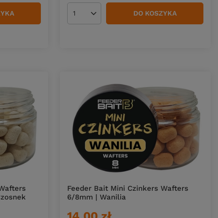
ZYKA
DO KOSZYKA
Ilość produktów
 Wafters
Feeder Bait Mini Czinkers Wafters
zosnek
6/8mm | Wanilia
14,00 zł