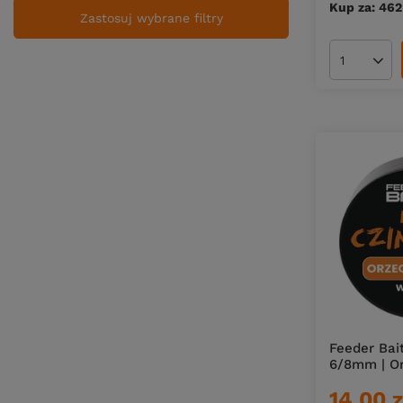
Kup za: 462
Zastosuj wybrane filtry
Ilość pro
Feeder Bai
6/8mm | Or
14,00 z