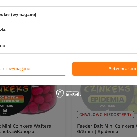
ł
14,00 zł
PKT
punktów
Kup za: 462
PKT
punktów
cookie (wymagane)
DO KOSZYKA
DO KOS
kie
duktów
Ilość produktów
kie
zam wymagane
Potwierdzam 
CHWILOWO NIEDOSTĘPNY
t Mini Czinkers Wafters
Feeder Bait Mini Czinkers
chotka&Konopia
6/8mm | Epidemia