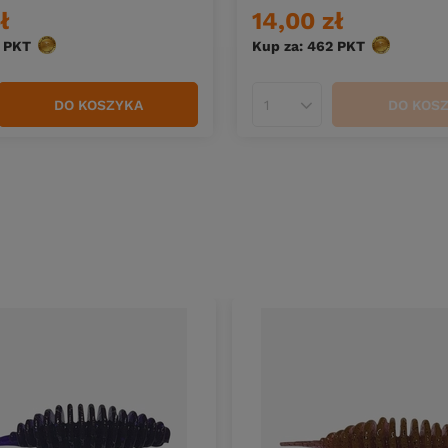
ł
14,00 zł
PKT
punktów
Kup za: 462
PKT
punktów
DO KOSZYKA
DO KOS
duktów
Ilość produktów