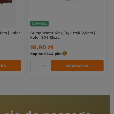
NOWOŚĆ
4cm | kolor
Gumy Water King Tryk tryk 2,5cm |
kolor 30 | 12szt.
16,90 zł
Kup za: 656.7
pkt
punktów
YKA
DO KOSZYKA
Ilość produktów