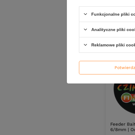
14,00 z
Kup za: 462
Funkcjonalne pliki 
Analityczne pliki coo
Ilość pro
Reklamowe pliki coo
Potwierd
Feeder Bai
6/8mm | O