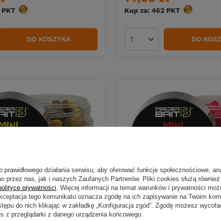
PKT
punktów
Kup za: 462
PKT
punktów
DO KOSZYKA
DO KOS
duktów
Ilość produktów
o prawidłowego działania serwisu, aby oferować funkcje społecznościowe, an
o przez nas, jak i naszych Zaufanych Partnerów. Pliki cookies służą również 
polityce prywatności
. Więcej informacji na temat warunków i prywatności moż
Akceptacja tego komunikatu oznacza zgodę na ich zapisywanie na Twoim kom
t Mini Czinkers Wafters
Feeder Bait Mini Czinkers
stępu do nich klikając w zakładkę „Konfiguracja zgód”. Zgodę możesz wyco
ynamic Corn
6/8mm | Truskawka
es z przeglądarki z danego urządzenia końcowego.