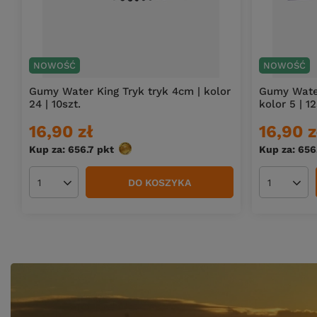
NOWOŚĆ
NOWOŚĆ
Gumy Water King Tryk tryk 4cm | kolor
Gumy Water
24 | 10szt.
kolor 5 | 12
16,90 zł
16,90 z
Kup za: 656.7
pkt
punktów
Kup za: 656
DO KOSZYKA
Ilość produktów
Ilość pro