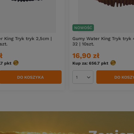
NOWOŚĆ
 King Tryk tryk 2,5cm |
Gumy Water King Tryk tryk 
szt.
32 | 10szt.
ł
16,90 zł
.7
pkt
punktów
Kup za: 656.7
pkt
punktów
DO KOSZYKA
DO KOSZ
duktów
Ilość produktów