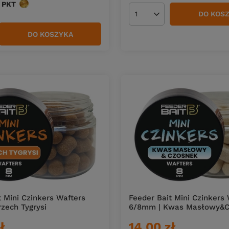
PKT
punktów
DO KOS
Ilość produktów
DO KOSZYKA
duktów
t Mini Czinkers Wafters
Feeder Bait Mini Czinkers
zech Tygrysi
6/8mm | Kwas Masłowy&C
ł
14,00 zł