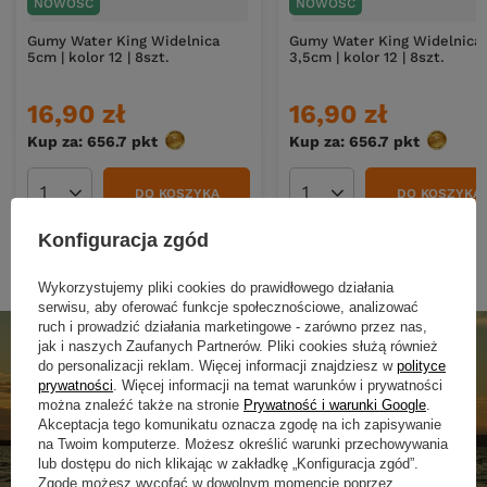
NOWOŚĆ
NOWOŚĆ
Gumy Water King Widelnica
Gumy Water King Widelnica
5cm | kolor 12 | 8szt.
3,5cm | kolor 12 | 8szt.
16,90 zł
16,90 zł
Kup za: 656.7
pkt
punktów
Kup za: 656.7
pkt
punktó
DO KOSZYKA
DO KOSZYKA
Ilość produktów
Ilość produktów
Konfiguracja zgód
Wykorzystujemy pliki cookies do prawidłowego działania
serwisu, aby oferować funkcje społecznościowe, analizować
ruch i prowadzić działania marketingowe - zarówno przez nas,
jak i naszych Zaufanych Partnerów. Pliki cookies służą również
do personalizacji reklam. Więcej informacji znajdziesz w
polityce
prywatności
. Więcej informacji na temat warunków i prywatności
można znaleźć także na stronie
Prywatność i warunki Google
.
Akceptacja tego komunikatu oznacza zgodę na ich zapisywanie
na Twoim komputerze. Możesz określić warunki przechowywania
lub dostępu do nich klikając w zakładkę „Konfiguracja zgód”.
Zgodę możesz wycofać w dowolnym momencie poprzez