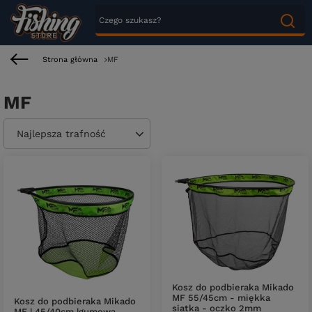
Strona główna
MF
MF
Zmień sortowanie
Najlepsza trafność
Kosz do podbieraka Mikado
MF 55/45cm - miękka
Kosz do podbieraka Mikado
siatka - oczko 2mm
MF | 45/40cm |gumowa