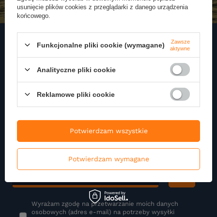
usunięcie plików cookies z przeglądarki z danego urządzenia
końcowego.
Zawsze
Funkcjonalne pliki cookie (wymagane)
aktywne
Zapisz się do naszego
Analityczne pliki cookie
Newslettera
Reklamowe pliki cookie
Zapisz się do newslettera i otrzymuj najnowsze informacje o naszej
ofercie
Potwierdzam wszystkie
Podaj swoje imię
Potwierdzam wymagane
Podaj swój adres e-mail
Wyrażam zgodę na przetwarzanie moich danych
osobowych (adres e-mail) na potrzeby wysyłki