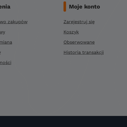
nia
Moje konto
two zakupów
Zarejestruj się
awy
Koszyk
miana
Obserwowane
y
Historia transakcji
ności