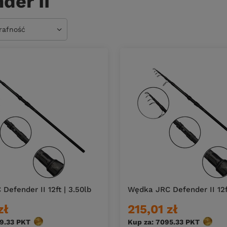
der II
owanie
trafność
Defender II 12ft | 3.50lb
Wędka JRC Defender II 12ft
zł
215,01 zł
9.33
PKT
punktów
Kup za: 7095.33
PKT
punktó