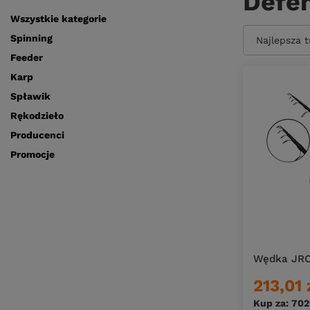
Defen
Wszystkie kategorie
Spinning
Zmień sort
Najlepsza 
Feeder
Karp
Spławik
Rękodzieło
Producenci
Promocje
Wędka JRC 
213,01 
Kup za: 702