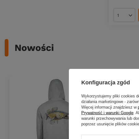
Ilość pro
Nowości
Konfiguracja zgód
Wykorzystujemy pliki cookies d
działania marketingowe - zarówn
Więcej informacji znajdziesz w
Prywatność i warunki Google
. 
warunki przechowywania lub do
poprzez usunięcie plików cooki