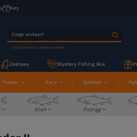
ny
Raty
Wyszukiwanie zaawansowane
Zestawy
Mystery Fishing Box
P
Feeder
Karp
Spławik
Ręk
z
Kleń
Pstrąg