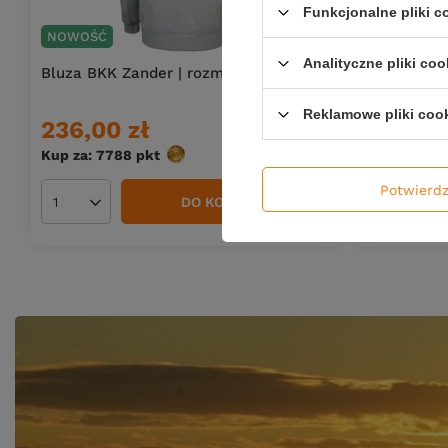
Funkcjonalne pliki 
NOWOŚĆ
NOWOŚĆ
Analityczne pliki coo
Bluza BKK Zander | rozm. M
Przynęta Fi
3
Reklamowe pliki coo
236,00 zł
17,90 z
Kup za: 7788
pkt
punktów
Kup za: 590
Potwierd
DO KOSZYKA
Ilość produktów
Ilość pro