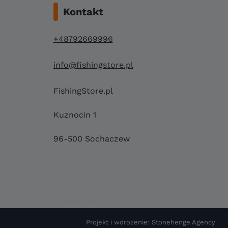
Kontakt
+48792669996
info@fishingstore.pl
FishingStore.pl
Kuznocin 1
96-500 Sochaczew
Projekt i wdrożenie: Stonehenge Agency