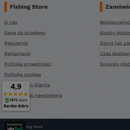
Fishing Store
Zamówie
O nas
Bezpieczeńs
Dane do przelewu
Koszty dost
Regulamin
Zwrot lub za
Reklamacje
Czas dostaw
Polityka prywatności
Sposoby płat
Polityka cookies
Klub stałego klienta
Zapisz się do newslettera
©
2026
Fishing Store