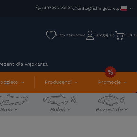
+48792669996
info@fishingstore.pl
Listy zakupowe
Zaloguj się
0,00 zł
rezent dla wędkarza
odzieło
Producenci
Promocje
Sum
Boleń
Pozostałe