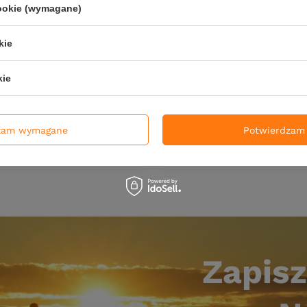
cookie (wymagane)
NOWOŚĆ
kie
shB Vertigo - 12cm - kolor
Przynęta FishB Vertigo - 12
kie
ł
17,90 zł
.7
pkt
punktów
zam wymagane
Potwierdzam 
DO KOSZYKA
DO KOSZ
duktów
Ilość produktów
Zapisz