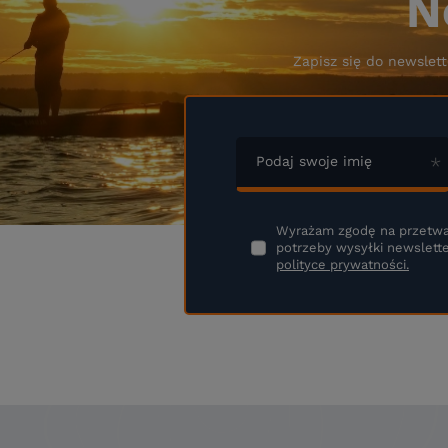
N
Zapisz się do newslett
Podaj swoje imię
Wyrażam zgodę na przetwa
potrzeby wysyłki newslette
polityce prywatności.