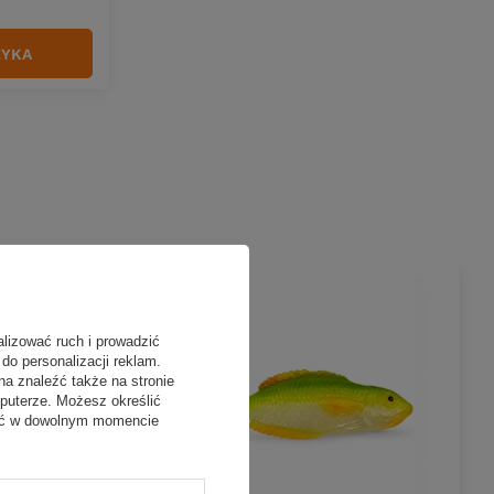
ZYKA
alizować ruch i prowadzić
do personalizacji reklam.
na znaleźć także na stronie
puterze. Możesz określić
fać w dowolnym momencie