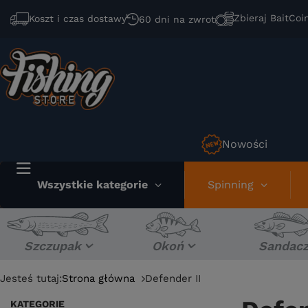
Zbieraj BaitCoi
Koszt i czas dostawy
60 dni na zwrot
Nowości
Wszystkie kategorie
Spinning
Szczupak
Okoń
Sandac
Jesteś tutaj:
Strona główna
Defender II
KATEGORIE