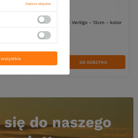
Zawsze aktywne
NOWOŚĆ
cm - kolor 1
Przynęta FishB Vertigo - 12cm - kolor
4
17,90 zł
wszystkie
YKA
DO KOSZYKA
Ilość produktów
 się do naszego