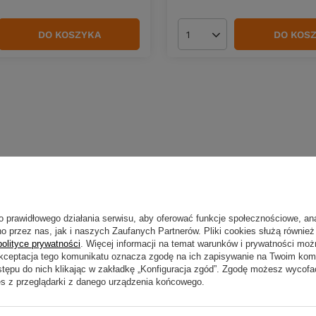
DO KOSZYKA
DO KOS
duktów
Ilość produktów
o prawidłowego działania serwisu, aby oferować funkcje społecznościowe, an
o przez nas, jak i naszych Zaufanych Partnerów. Pliki cookies służą również 
polityce prywatności
. Więcej informacji na temat warunków i prywatności moż
Akceptacja tego komunikatu oznacza zgodę na ich zapisywanie na Twoim kom
stępu do nich klikając w zakładkę „Konfiguracja zgód”. Zgodę możesz wyco
es z przeglądarki z danego urządzenia końcowego.