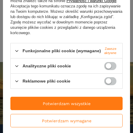
można znaleźć także na stronie
Prywatność i warunki Google
.
Akceptacja tego komunikatu oznacza zgodę na ich zapisywanie
29,90 zł
29,90 zł
na Twoim komputerze. Możesz określić warunki przechowywania
Kup za: 986.7
pkt
punktów
Kup za: 986.7
pkt
punktó
lub dostępu do nich klikając w zakładkę „Konfiguracja zgód”.
Zgodę możesz wycofać w dowolnym momencie poprzez
usunięcie plików cookies z przeglądarki z danego urządzenia
DO KOSZYKA
DO KOSZYKA
Ilość produktów
Ilość produktów
końcowego.
Zawsze
Funkcjonalne pliki cookie (wymagane)
aktywne
Analityczne pliki cookie
Reklamowe pliki cookie
Potwierdzam wszystkie
Potwierdzam wymagane