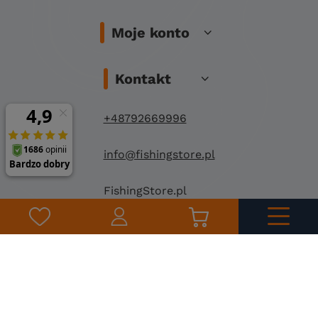
Moje konto
Kontakt
+48792669996
info@fishingstore.pl
FishingStore.pl
Kuznocin 1
96-500 Sochaczew