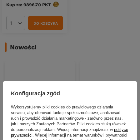
Kup za: 9896.70
PKT
punktów
DO KOSZYKA
Ilość produktów
Nowości
Konfiguracja zgód
Wykorzystujemy pliki cookies do prawidłowego działania
serwisu, aby oferować funkcje społecznościowe, analizować
ruch i prowadzić działania marketingowe - zarówno przez nas,
NOWOŚĆ
NOWOŚĆ
jak i naszych Zaufanych Partnerów. Pliki cookies służą również
do personalizacji reklam. Więcej informacji znajdziesz w
polityce
Guma Nays SPLT 4.5"| 11.4cm |
Guma Nays SPLT 4.5"| 11.4cm
prywatności
. Więcej informacji na temat warunków i prywatności
C-05 | 7 szt.
C-01 | 7 szt.