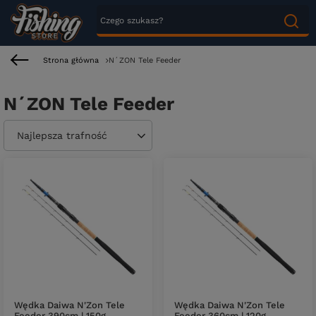
Strona główna
N´ZON Tele Feeder
N´ZON Tele Feeder
Zmień sortowanie
Najlepsza trafność
Wędka Daiwa N'Zon Tele
Wędka Daiwa N'Zon Tele
Feeder 390cm | 150g
Feeder 360cm | 120g