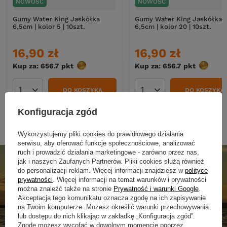
NOWOŚĆ
NOWOŚĆ
Gumy Water King Jaskółka
Gumy Water King Jaskółka
6,5cm | kolor 5 | 10szt.
6,5cm | kolor 20 | 10szt.
16,90 zł
16,90 zł
Kup za: 656.7
pkt
punktów
Kup za: 656.7
pkt
punktó
DO KOSZYKA
DO KOSZYKA
Ilość produktów
Ilość produktów
Konfiguracja zgód
Wykorzystujemy pliki cookies do prawidłowego działania
serwisu, aby oferować funkcje społecznościowe, analizować
ruch i prowadzić działania marketingowe - zarówno przez nas,
jak i naszych Zaufanych Partnerów. Pliki cookies służą również
do personalizacji reklam. Więcej informacji znajdziesz w
polityce
prywatności
. Więcej informacji na temat warunków i prywatności
można znaleźć także na stronie
Prywatność i warunki Google
.
Akceptacja tego komunikatu oznacza zgodę na ich zapisywanie
na Twoim komputerze. Możesz określić warunki przechowywania
lub dostępu do nich klikając w zakładkę „Konfiguracja zgód”.
Zgodę możesz wycofać w dowolnym momencie poprzez