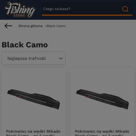
Strona główna
Black Camo
Black Camo
Zmień sortowanie
Najlepsza trafność
Pokrowiec na wędki Mikado
Pokrowiec na wędki Mikado
Black Camo - na 3 wędki -
Black Camo - na 3 wędki -