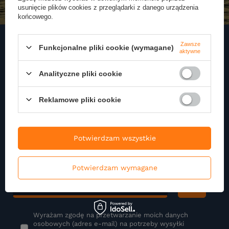
usunięcie plików cookies z przeglądarki z danego urządzenia
końcowego.
Zawsze
Funkcjonalne pliki cookie (wymagane)
aktywne
Zapisz się do naszego
Analityczne pliki cookie
Newslettera
Reklamowe pliki cookie
Zapisz się do newslettera i otrzymuj najnowsze informacje o naszej
ofercie
Potwierdzam wszystkie
Podaj swoje imię
Potwierdzam wymagane
Podaj swój adres e-mail
Wyrażam zgodę na przetwarzanie moich danych
osobowych (adres e-mail) na potrzeby wysyłki