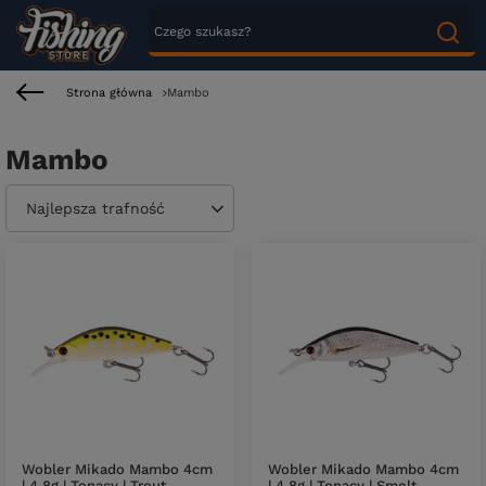
Strona główna
Mambo
Mambo
Zmień sortowanie
Najlepsza trafność
Wobler Mikado Mambo 4cm
Wobler Mikado Mambo 4cm
| 4,8g | Tonący | Trout
| 4,8g | Tonący | Smelt