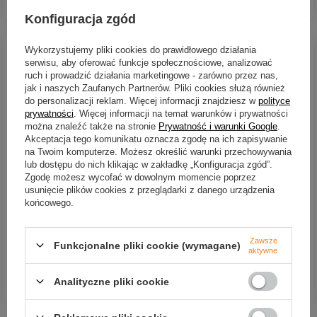
Ilość produktów
Ilość produktów
Konfiguracja zgód
Wykorzystujemy pliki cookies do prawidłowego działania
serwisu, aby oferować funkcje społecznościowe, analizować
ruch i prowadzić działania marketingowe - zarówno przez nas,
jak i naszych Zaufanych Partnerów. Pliki cookies służą również
do personalizacji reklam. Więcej informacji znajdziesz w
polityce
prywatności
. Więcej informacji na temat warunków i prywatności
można znaleźć także na stronie
Prywatność i warunki Google
.
Akceptacja tego komunikatu oznacza zgodę na ich zapisywanie
na Twoim komputerze. Możesz określić warunki przechowywania
lub dostępu do nich klikając w zakładkę „Konfiguracja zgód”.
Zgodę możesz wycofać w dowolnym momencie poprzez
Wobler Mikado Mambo 4cm
Wobler Mikado Mambo 4cm
usunięcie plików cookies z przeglądarki z danego urządzenia
| 4,8g | Tonący | Blue Roach
| 4,8g | Tonący | Ayu
końcowego.
23,60 zł
23,60 zł
Kup za: 778.80
PKT
punktów
Kup za: 778.80
PKT
punktów
Zawsze
Funkcjonalne pliki cookie (wymagane)
aktywne
Analityczne pliki cookie
DO KOSZYKA
DO KOSZYKA
Ilość produktów
Ilość produktów