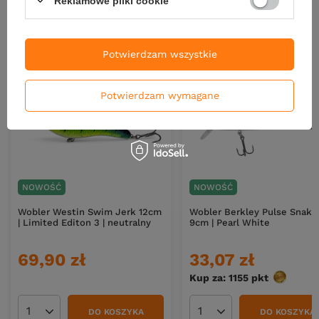
Reklamowe pliki cookie
Nowości
Potwierdzam wszystkie
Potwierdzam wymagane
NOWOŚĆ
NOWOŚĆ
Wobler Westin Swim Jerk 12cm
Wobler Berkley Pulse Snake
| Limited Editon 3 | neutralny
9cm | Pearl White
69,90 zł
33,07 zł
Kup za: 1155
pkt
punktów
DO KOSZYKA
DO KOSZYKA
Ilość produktów
Ilość produktów