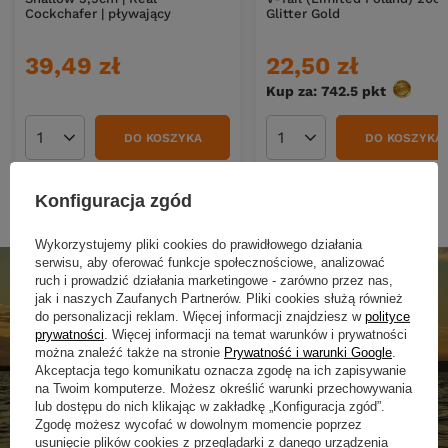
Cockchafer | pływający
Glitter Gold
39,49 zł
22,50 zł
Kup za: 742.5
pkt
punktó
DO KOSZYKA
DO KOSZYKA
Ilość produktów
Ilość produktów
Konfiguracja zgód
Wykorzystujemy pliki cookies do prawidłowego działania
serwisu, aby oferować funkcje społecznościowe, analizować
ruch i prowadzić działania marketingowe - zarówno przez nas,
jak i naszych Zaufanych Partnerów. Pliki cookies służą również
do personalizacji reklam. Więcej informacji znajdziesz w
polityce
prywatności
. Więcej informacji na temat warunków i prywatności
można znaleźć także na stronie
Prywatność i warunki Google
.
Akceptacja tego komunikatu oznacza zgodę na ich zapisywanie
na Twoim komputerze. Możesz określić warunki przechowywania
lub dostępu do nich klikając w zakładkę „Konfiguracja zgód”.
Zgodę możesz wycofać w dowolnym momencie poprzez
usunięcie plików cookies z przeglądarki z danego urządzenia