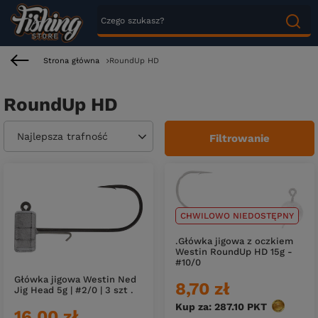
Strona główna
RoundUp HD
RoundUp HD
Zmień sortowanie
Najlepsza trafność
Filtrowanie
CHWILOWO NIEDOSTĘPNY
.Główka jigowa z oczkiem
Westin RoundUp HD 15g -
#10/0
Główka jigowa Westin Ned
8,70 zł
Jig Head 5g | #2/0 | 3 szt .
Kup za: 287.10
PKT
punktów
16,00 zł