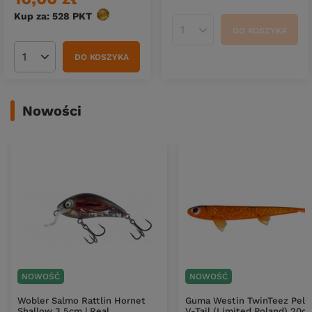
Kup za: 528
PKT
punktów
DO KOSZYKA
Ilość produktów
DO KOSZYKA
Ilość produktów
Nowości
NOWOŚĆ
NOWOŚĆ
Wobler Salmo Rattlin Hornet
Guma Westin TwinTeez Pela
Shallow 3,5cm | Real
V-Tail (Limited Poland) 20cm