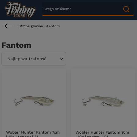
Strona główna
Fantom
Fantom
Zmień sortowanie
Najlepsza trafność
Wobler Hunter Fantom 7cm
Wobler Hunter Fantom 7cm
| 10g | tonący | AL
| 10g | tonący | OL