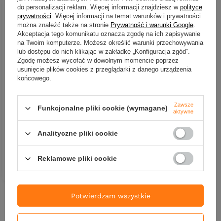
do personalizacji reklam. Więcej informacji znajdziesz w
polityce
prywatności
. Więcej informacji na temat warunków i prywatności
można znaleźć także na stronie
Prywatność i warunki Google
.
Akceptacja tego komunikatu oznacza zgodę na ich zapisywanie
na Twoim komputerze. Możesz określić warunki przechowywania
lub dostępu do nich klikając w zakładkę „Konfiguracja zgód”.
Zgodę możesz wycofać w dowolnym momencie poprzez
usunięcie plików cookies z przeglądarki z danego urządzenia
końcowego.
Wobler Hunter Fantom 7cm
| 15g | tonący | BLUE
Zawsze
Funkcjonalne pliki cookie (wymagane)
aktywne
31,66 zł
Analityczne pliki cookie
Kup za: 1044.78
PKT
punktów
Reklamowe pliki cookie
DO KOSZYKA
Ilość produktów
Potwierdzam wszystkie
Nowości