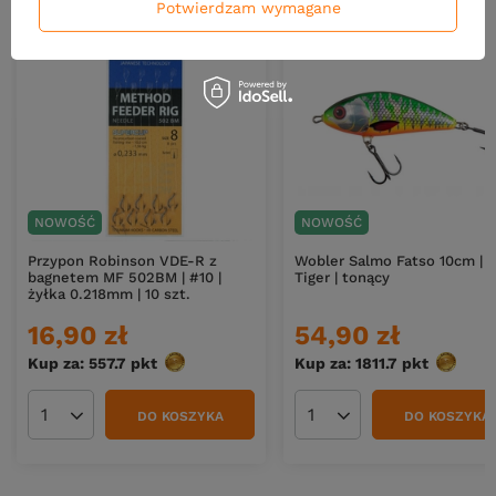
Potwierdzam wymagane
NOWOŚĆ
NOWOŚĆ
Przypon Robinson VDE-R z
Wobler Salmo Fatso 10cm | 
bagnetem MF 502BM | #10 |
Tiger | tonący
żyłka 0.218mm | 10 szt.
16,90 zł
54,90 zł
Kup za: 557.7
pkt
punktów
Kup za: 1811.7
pkt
punktó
DO KOSZYKA
DO KOSZYKA
Ilość produktów
Ilość produktów