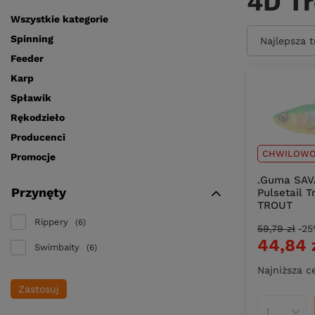
4D Tr
Wszystkie kategorie
Spinning
Zmień sort
Najlepsza 
Feeder
Karp
Spławik
Rękodzieło
Producenci
CHWILOWO
Promocje
.Guma SAV
Przynęty
Pulsetail 
TROUT
Rippery
6
59,79 zł
-2
44,84 
Swimbaity
6
Najniższa c
Zastosuj