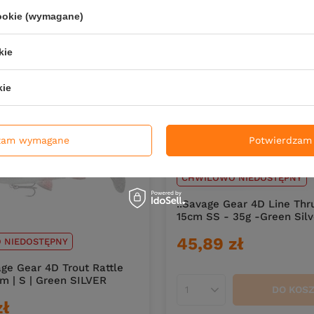
cookie (wymagane)
DO KOS
Ilość produktów
kie
kie
zam wymagane
Potwierdzam 
CHWILOWO NIEDOSTĘPNY
..Savage Gear 4D Line Thr
15cm SS - 35g -Green Silv
45,89 zł
 NIEDOSTĘPNY
e Gear 4D Trout Rattle
m | S | Green SILVER
DO KOS
Ilość produktów
zł