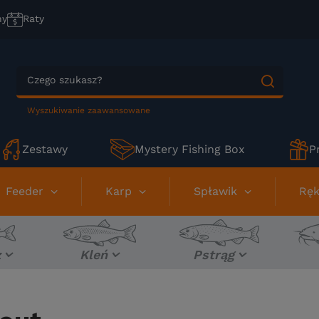
ny
Raty
Wyszukiwanie zaawansowane
Zestawy
Mystery Fishing Box
P
Feeder
Karp
Spławik
Ręk
z
Kleń
Pstrąg