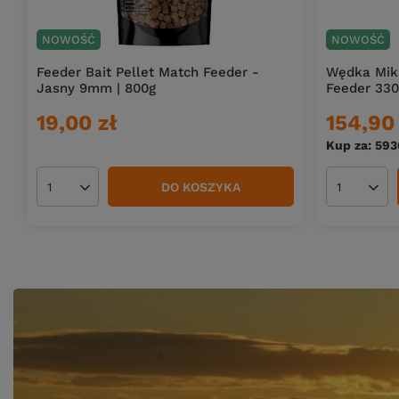
NOWOŚĆ
NOWOŚĆ
Feeder Bait Pellet Match Feeder -
Wędka Mika
Jasny 9mm | 800g
Feeder 330
19,00 zł
154,90 
Kup za: 593
DO KOSZYKA
Ilość produktów
Ilość pro