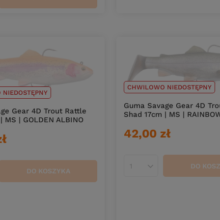
duktów
CHWILOWO NIEDOSTĘPNY
 NIEDOSTĘPNY
Guma Savage Gear 4D Trou
e Gear 4D Trout Rattle
Shad 17cm | MS | RAINBOW
 | MS | GOLDEN ALBINO
42,00 zł
zł
DO KOS
Ilość produktów
DO KOSZYKA
duktów