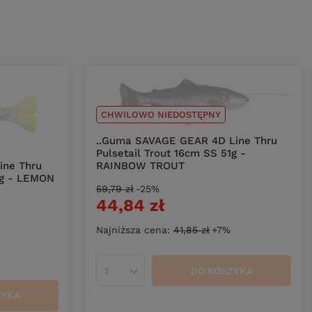
CHWILOWO NIEDOSTĘPNY
..Guma SAVAGE GEAR 4D Line Thru
Pulsetail Trout 16cm SS 51g -
ine Thru
RAINBOW TROUT
1g - LEMON
59,79 zł
-25%
44,84 zł
Najniższa cena:
41,85 zł
+7%
DO KOSZYKA
Ilość produktów
ZYKA