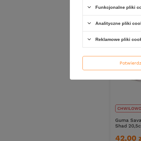
Funkcjonalne pliki 
Analityczne pliki coo
Reklamowe pliki coo
Potwierd
CHWILOWO
Guma Savag
Shad 20,5c
42,00 