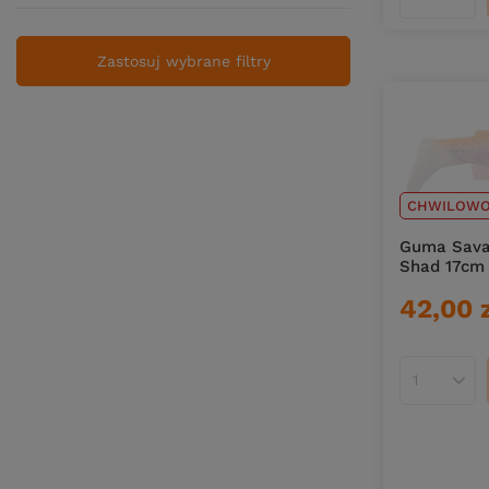
Ilość pro
Zastosuj wybrane filtry
CHWILOWO
Guma Savag
Shad 17cm
42,00 
Ilość pro