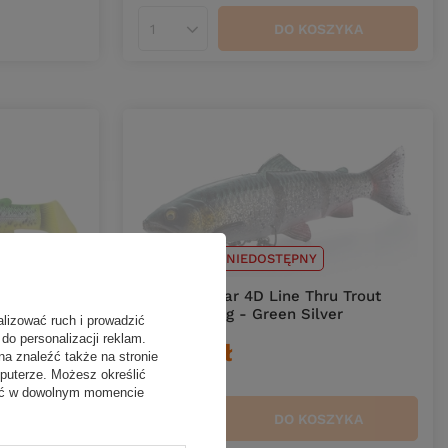
DO KOSZYKA
Ilość produktów
CHWILOWO NIEDOSTĘPNY
..Savage Gear 4D Line Thru Trout
15cm S - 40g - Green Silver
alizować ruch i prowadzić
do personalizacji reklam.
 SHAD
50,00 zł
na znaleźć także na stronie
OUT
puterze. Możesz określić
fać w dowolnym momencie
DO KOSZYKA
Ilość produktów