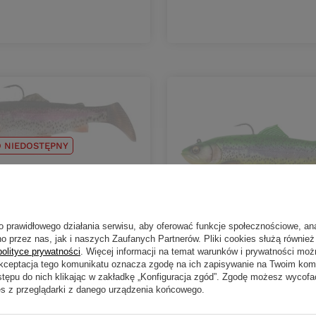
 NIEDOSTĘPNY
Gear 4D RATTLE SHAD
,5cm MS RAINBOW TROUT
zł
CHWILOWO NIEDOSTĘPNY
o prawidłowego działania serwisu, aby oferować funkcje społecznościowe, an
o przez nas, jak i naszych Zaufanych Partnerów. Pliki cookies służą również 
..Savage Gear 4D RATTLE
polityce prywatności
. Więcej informacji na temat warunków i prywatności moż
TROUT 12,5cm MS FIRETR
DO KOSZYKA
duktów
Akceptacja tego komunikatu oznacza zgodę na ich zapisywanie na Twoim kom
stępu do nich klikając w zakładkę „Konfiguracja zgód”. Zgodę możesz wyco
34,00 zł
es z przeglądarki z danego urządzenia końcowego.