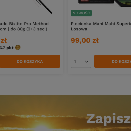
NOWOŚĆ
do Bixlite Pro Method
Plecionka Mahi Mahi Superi
cm | do 80g (2+3 sec.)
Losowa
zł
99,00 zł
6.7
pkt
punktów
DO KOSZYKA
DO KOSZ
duktów
Ilość produktów
Zapisz