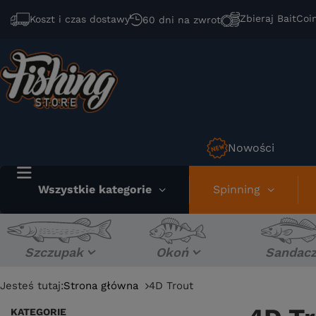
Zbieraj BaitCoi
Koszt i czas dostawy
60 dni na zwrot
Nowości
Wszystkie kategorie
Spinning
Szczupak
Okoń
Sandac
Jesteś tutaj:
Strona główna
4D Trout
KATEGORIE