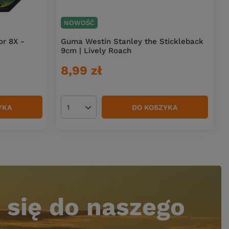
NOWOŚĆ
or 8X -
Guma Westin Stanley the Stickleback
9cm | Lively Roach
8,99 zł
YKA
DO KOSZYKA
Ilość produktów
 się do naszego