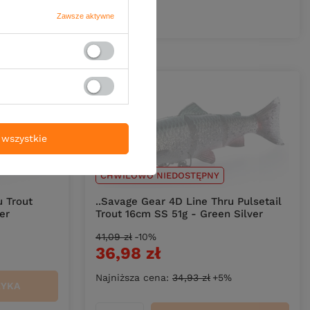
ZYKA
Zawsze aktywne
wszystkie
CHWILOWO NIEDOSTĘPNY
u Trout
..Savage Gear 4D Line Thru Pulsetail
er
Trout 16cm SS 51g - Green Silver
41,09 zł
-10%
36,98 zł
Najniższa cena:
34,93 zł
+5%
ZYKA