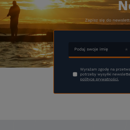
N
Zapisz się do newslett
Podaj swoje imię
Wyrażam zgodę na przetwa
potrzeby wysyłki newslette
polityce prywatności.