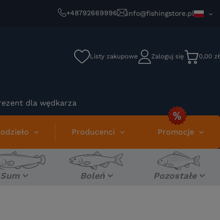
+48792669996
info@fishingstore.pl
Listy zakupowe
Zaloguj się
0,00 zł
rezent dla wędkarza
odzieło
Producenci
Promocje
Sum
Boleń
Pozostałe