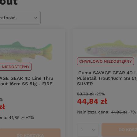
out
owanie
trafność
CHWILOWO NIEDOSTĘPNY
 NIEDOSTĘPNY
.Guma SAVAGE GEAR 4D L
Pulsetail Trout 16cm SS 5
AGE GEAR 4D Line Thru
SILVER
Trout 16cm SS 51g - FIRE
59,79 zł
-25%
44,84 zł
5%
zł
Najniższa cena:
41,85 zł
+7%
ena:
41,85 zł
+7%
DO KOS
Ilość produktów
DO KOSZYKA