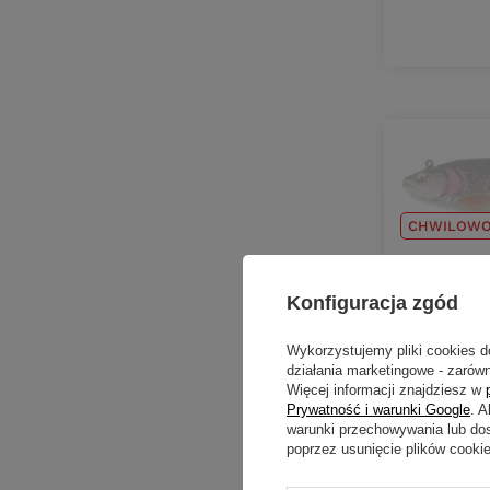
CHWILOWO
..Savage 
TROUT 12
Konfiguracja zgód
34,00 
Wykorzystujemy pliki cookies d
działania marketingowe - zarówn
Więcej informacji znajdziesz w
Ilość pro
Prywatność i warunki Google
. 
warunki przechowywania lub do
poprzez usunięcie plików cooki